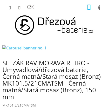
Přejít
NÁKUP
CZK
na
KOŠÍK
obsah
SLEZÁK RAV MORAVA RETRO -
Umyvadlová/dřezová baterie,
Černá matná/Stará mosaz (Bronz)
MK101.5/21CMATSM - Černá -
matná/Stará mosaz (Bronz), 150
mm
MK101.5/21CMATSM