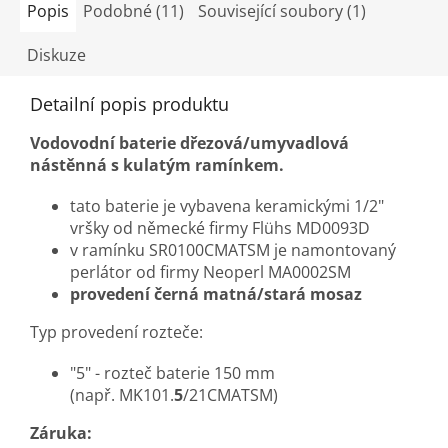
Popis
Podobné (11)
Související soubory (1)
Diskuze
Detailní popis produktu
Vodovodní baterie dřezová/umyvadlová
nástěnná s kulatým ramínkem.
tato baterie je vybavena keramickými 1/2"
vršky od německé firmy Flühs MD0093D
v ramínku SR0100CMATSM je namontovaný
perlátor od firmy Neoperl MA0002SM
provedení černá matná/stará mosaz
Typ provedení rozteče:
"5" - rozteč baterie 150 mm
(např. MK101.
5
/21CMATSM)
Záruka: