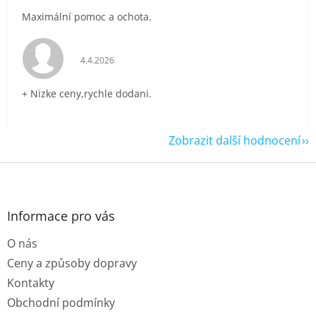
Maximální pomoc a ochota.
Hodnocení obchodu je 5 z 5 hvězdiček.
4.4.2026
+ Nizke ceny,rychle dodani.
Zobrazit další hodnocení
Z
á
p
a
Informace pro vás
t
O nás
í
Ceny a způsoby dopravy
Kontakty
Obchodní podmínky