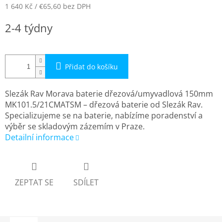
1 640 Kč
/ €65,60
bez DPH
Měrná
2-4 týdny
cena:
Přidat do košíku
Slezák Rav Morava baterie dřezová/umyvadlová 150mm
MK101.5/21CMATSM – dřezová baterie od Slezák Rav.
Specializujeme se na baterie, nabízíme poradenství a
výběr se skladovým zázemím v Praze.
Detailní informace
ZEPTAT SE
SDÍLET