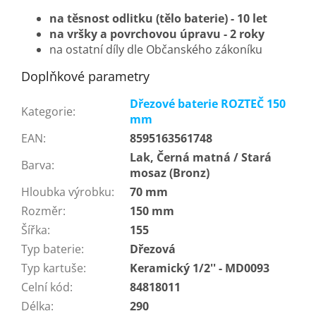
na těsnost odlitku (tělo baterie) - 10 let
na vršky a
povrchovou úpravu
- 2 roky
na ostatní díly dle Občanského zákoníku
Doplňkové parametry
Dřezové baterie ROZTEČ 150
Kategorie
:
mm
EAN
:
8595163561748
Lak, Černá matná / Stará
Barva
:
mosaz (Bronz)
Hloubka výrobku
:
70 mm
Rozměr
:
150 mm
Šířka
:
155
Typ baterie
:
Dřezová
Typ kartuše
:
Keramický 1/2'' - MD0093
Celní kód
:
84818011
Délka
:
290