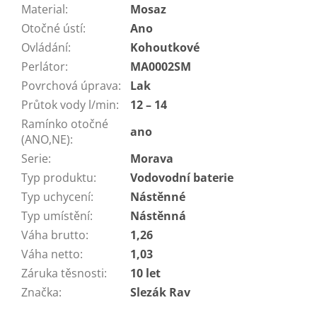
Material
:
Mosaz
Otočné ústí
:
Ano
Ovládání
:
Kohoutkové
Perlátor
:
MA0002SM
Povrchová úprava
:
Lak
Průtok vody l/min
:
12 – 14
Ramínko otočné
ano
(ANO,NE)
:
Serie
:
Morava
Typ produktu
:
Vodovodní baterie
Typ uchycení
:
Nástěnné
Typ umístění
:
Nástěnná
Váha brutto
:
1,26
Váha netto
:
1,03
Záruka těsnosti
:
10 let
Značka
:
Slezák Rav