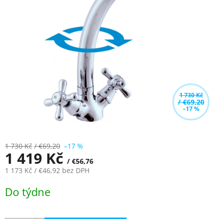
z
5
hvězdiček.
1 730 Kč
/ €69,20
–17 %
1 730 Kč
/ €69,20
–17 %
1 419 Kč
/ €56,76
1 173 Kč
/ €46,92
bez DPH
Měrná
Do týdne
cena: