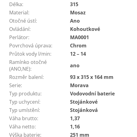
Délka
:
315
Material
:
Mosaz
Otočné ústí
:
Ano
Ovládání
:
Kohoutkové
Perlátor
:
MA0001
Povrchová úprava
:
Chrom
Průtok vody l/min
:
12 – 14
Ramínko otočné
ano
(ANO,NE)
:
Rozměr balení
:
93 x 315 x 164 mm
Serie
:
Morava
Typ produktu
:
Vodovodní baterie
Typ uchycení
:
Stojánkové
Typ umístění
:
Stojánková
Váha brutto
:
1,37
Váha netto
:
1,16
Výška baterie
:
251 mm