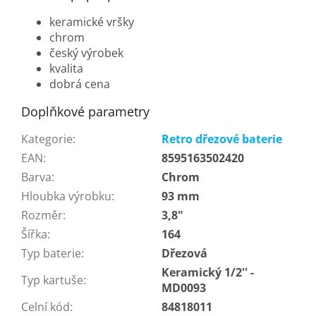
keramické vršky
chrom
český výrobek
kvalita
dobrá cena
Doplňkové parametry
Kategorie
:
Retro dřezové baterie
EAN
:
8595163502420
Barva
:
Chrom
Hloubka výrobku
:
93 mm
Rozměr
:
3,8"
Šířka
:
164
Typ baterie
:
Dřezová
Keramický 1/2'' -
Typ kartuše
:
MD0093
Celní kód
:
84818011