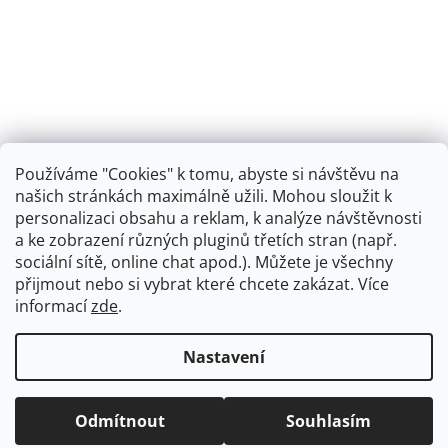
Používáme "Cookies" k tomu, abyste si návštěvu na
našich stránkách maximálně užili. Mohou sloužit k
personalizaci obsahu a reklam, k analýze návštěvnosti
Retro koupelna
a ke zobrazení různých pluginů třetích stran (např.
sociální sítě, online chat apod.). Můžete je všechny
přijmout nebo si vybrat které chcete zakázat. Více
informací
zde
.
Vytvořil Shoptet
+
plnenieshopu.cz
Nastavení
Copyright 2026
Dřezová-baterie.cz
. Všechna práva
Odmítnout
Souhlasím
vyhrazena.