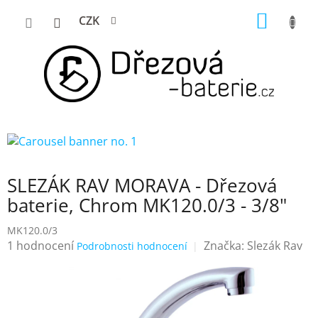
Přejít
NÁKUP
CZK
na
KOŠÍK
obsah
SLEZÁK RAV MORAVA - Dřezová
baterie, Chrom MK120.0/3 - 3/8"
MK120.0/3
Průměrné
1 hodnocení
Značka:
Slezák Rav
Podrobnosti hodnocení
hodnocení
produktu
je
5,0