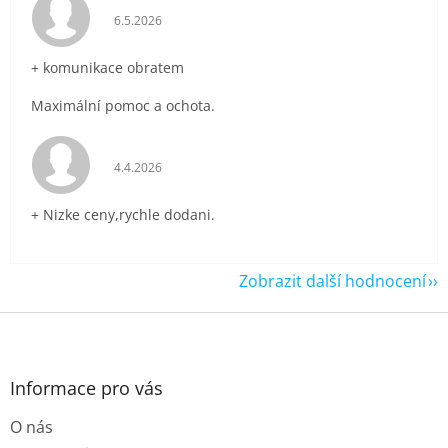
Hodnocení obchodu je 5 z 5 hvězdiček.
6.5.2026
+ komunikace obratem
Maximální pomoc a ochota.
Hodnocení obchodu je 5 z 5 hvězdiček.
4.4.2026
+ Nizke ceny,rychle dodani.
Zobrazit další hodnocení
Z
á
p
a
Informace pro vás
t
O nás
í