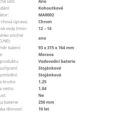
čné ústí
:
Ano
ádání
:
Kohoutkové
látor
:
MA0002
rchová úprava
:
Chrom
tok vody l/min
:
12 – 14
ínko otočné
ano
O,NE)
:
měr balení
:
93 x 315 x 164 mm
e
:
Morava
 produktu
:
Vodovodní baterie
 uchycení
:
Stojánkové
 umístění
:
Stojánková
a brutto
:
1,25
a netto
:
1,04
ust
:
Ne
ka baterie
:
250 mm
uka těsnosti
:
10 let