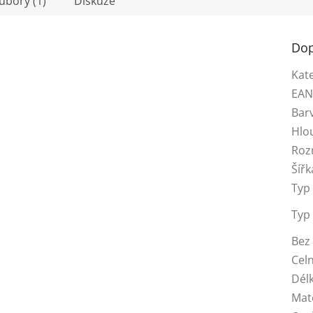
oubory (1)
Diskuze
Dop
Kat
EA
Bar
Hlo
Roz
Šířk
Typ 
Typ
Bez 
Celn
Dél
Mat