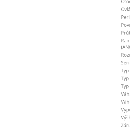
Oto
Ovl
Per
Pov
Prů
Ram
(AN
Roz
Seri
Typ
Typ
Typ
Váh
Váh
Výp
Výš
Zár