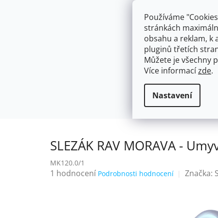
Přejít
603574112
info@ceskakoupelna.cz
na
Používáme "Cookies"
obsah
stránkách maximálně
obsahu a reklam, k 
pluginů třetích stran
Můžete je všechny p
Více informací
zde
.
AKCE
NÁSTĚNNÉ 150/100MM
SE SPRCH
Retro
SLEZÁK RAV MORAVA - Umyv
Domů
Nastavení
SLEZÁK RAV MORAVA - Umyvad
MK120.0/1
Průměrné
1 hodnocení
Značka:
Podrobnosti hodnocení
hodnocení
produktu
je
5,0