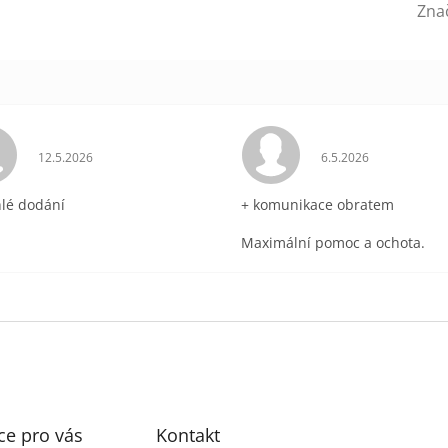
Zna
ek.
Hodnocení obchodu je 5 z 5 hvězdiček.
Hodnocení obchodu 
12.5.2026
6.5.2026
hlé dodání
+ komunikace obratem
Maximální pomoc a ochota.
ce pro vás
Kontakt