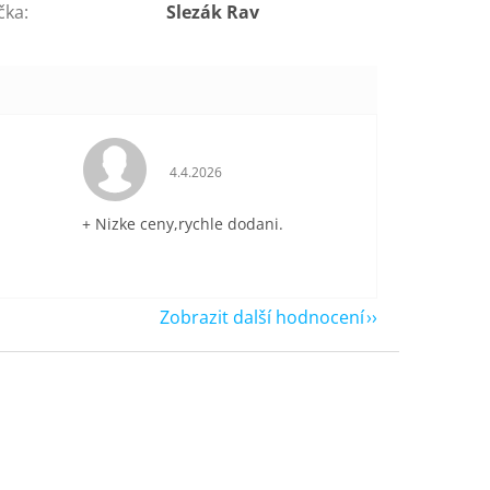
čka
:
Slezák Rav
je 5 z 5 hvězdiček.
Hodnocení obchodu je 5 z 5 hvězdiček.
4.4.2026
+ Nizke ceny,rychle dodani.
Zobrazit další hodnocení