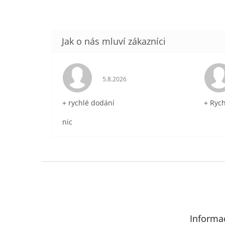
Hodnocení obchodu je 5 z 5 hvězdič
5.8.2026
+ rychlé dodání
+ Ryc
nic
Z
á
p
a
t
Informa
í