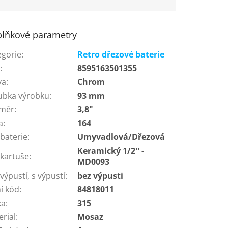
lňkové parametry
egorie
:
Retro dřezové baterie
N
:
8595163501355
va
:
Chrom
ubka výrobku
:
93 mm
měr
:
3,8"
a
:
164
baterie
:
Umyvadlová/Dřezová
Keramický 1/2'' -
 kartuše
:
MD0093
výpustí, s výpustí
:
bez výpusti
í kód
:
84818011
ka
:
315
erial
:
Mosaz