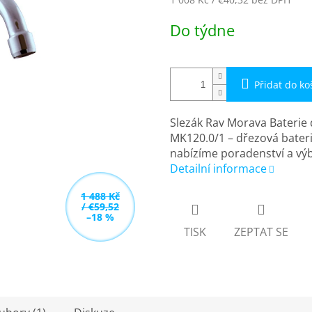
Měrná
Do týdne
cena:
Přidat do ko
Slezák Rav Morava Baterie
MK120.0/1 – dřezová bateri
nabízíme poradenství a vý
Detailní informace
1 488 Kč
/ €59,52
–18 %
TISK
ZEPTAT SE