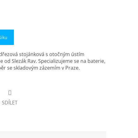
šíku
 dřezová stojánková s otočným ústím
e od Slezák Rav. Specializujeme se na baterie,
běr se skladovým zázemím v Praze.
SDÍLET