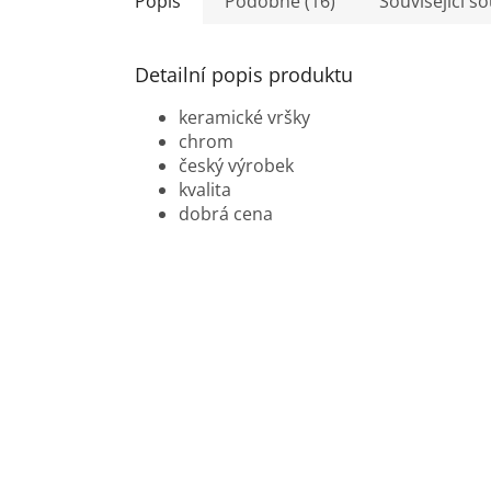
Popis
Podobné (16)
Související s
Detailní popis produktu
keramické vršky
chrom
český výrobek
kvalita
dobrá cena