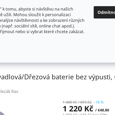
O NÁS
CENY A ZPŮSOBY DOPRAVY
KONTAKTY
OBCH
 k tomu, abyste si návštěvu na našich
Odmítn
 užili. Mohou sloužit k personalizaci
analýze návštěvnosti a ke zobrazení různých
HLEDAT
 (např. sociální sítě, online chat apod.).
řijmout nebo si vybrat které chcete zakázat.
OU
FLEXIBILNÍ
STOJÁNKOVÉ
PRO NÍZKOTLAKÉ OHŘ
adlová/Dřezová baterie bez výpusti, Chrom MK120.0/1 - 3/
lová/Dřezová baterie bez výpusti, 
Slezák Rav
1 488 Kč
/ €59,52
–18 %
1 220 Kč
/ €48,80
1 008 Kč
/ €40,32
bez DPH