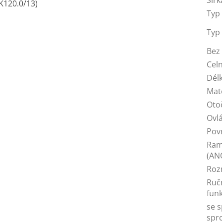
Šířk
MK120.
0
/13)
Typ 
Typ
Bez 
Celn
Dél
Mat
Oto
Ovl
Pov
Ram
(AN
Roz
Ruč
funk
se 
spr