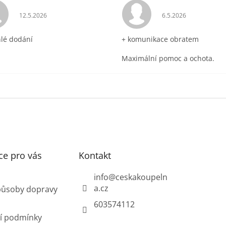
ek.
Hodnocení obchodu je 5 z 5 hvězdiček.
Hodnocení obchodu 
12.5.2026
6.5.2026
hlé dodání
+ komunikace obratem
Maximální pomoc a ochota.
ce pro vás
Kontakt
info
@
ceskakoupeln
a.cz
působy dopravy
603574112
í podmínky