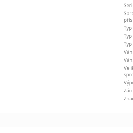
Seri
Spr
přís
Typ
Typ
Typ
Váh
Váh
Veli
spr
Výp
Zár
Zna