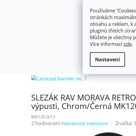
Přejít
603574112
info@ceskakoupelna.cz
na
Používáme "Cookies"
obsah
stránkách maximálně
obsahu a reklam, k 
pluginů třetích stran
Můžete je všechny p
Více informací
zde
.
AKCE
NÁSTĚNNÉ 150/100MM
SE SPRCH
SLEZÁK RAV MORAVA RETR
Flexibilní
Domů
Nastavení
chrom/černá, 3/8"
SLEZÁK RAV MORAVA RETRO -
výpusti, Chrom/Černá MK120
MK120.0/13
Průměrné
2 hodnocení
Značka:
Podrobnosti hodnocení
hodnocení