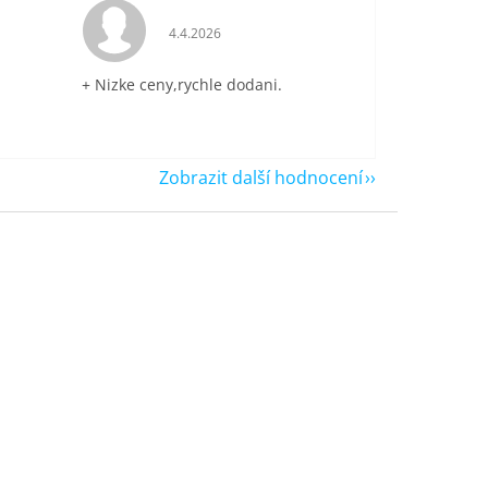
je 5 z 5 hvězdiček.
Hodnocení obchodu je 5 z 5 hvězdiček.
4.4.2026
+ Nizke ceny,rychle dodani.
Zobrazit další hodnocení