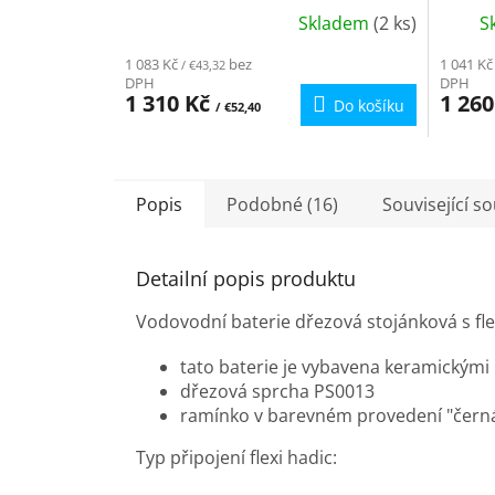
Chrom/Černá SA006.0/13 - chrom/
Chrom/
Skladem
(2 ks)
S
černá, 3/8"
černá,
Průměrné
hodnocení
1 083 Kč
bez
1 041 Kč
/ €43,32
produktu
DPH
DPH
je
1 310 Kč
1 26
Do košíku
/ €52,40
4,2
z
5
hvězdiček.
Popis
Podobné (16)
Související s
Detailní popis produktu
Vodovodní baterie dřezová stojánková s f
tato baterie je vybavena keramickým
dřezová sprcha PS0013
ramínko v barevném provedení "čern
Typ připojení flexi hadic: