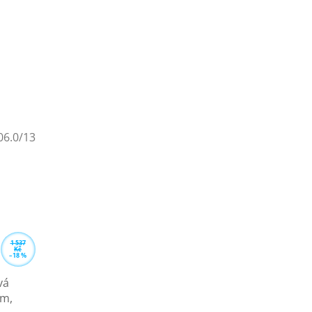
06.0/13
1 537
Kč
–18 %
vá
em,