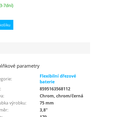
chrom/
3-7dní)
košíku
lňkové parametry
Flexibilní dřezové
egorie
:
baterie
N
:
8595163568112
va
:
Chrom, chrom/černá
ubka výrobku
:
75 mm
měr
:
3,8"