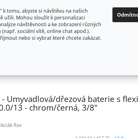
O NÁS
CENY A ZPŮSOBY DOPRAVY
KONTAKTY
OBCH
 k tomu, abyste si návštěvu na našich
Odmítn
 užili. Mohou sloužit k personalizaci
analýze návštěvnosti a ke zobrazení různých
HLEDAT
 (např. sociální sítě, online chat apod.).
řijmout nebo si vybrat které chcete zakázat.
OU
FLEXIBILNÍ
STOJÁNKOVÉ
PRO NÍZKOTLAKÉ OHŘ
O - Umyvadlová/dřezová baterie s flexibilním ramínkem b
 Umyvadlová/dřezová baterie s flex
.0/13 - chrom/černá, 3/8"
Slezák Rav
1 694 Kč
/ €67,76
–18 %