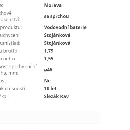
e
:
Morava
chové
se sprchou
lušenství
:
 produktu
:
Vodovodní baterie
 uchycení
:
Stojánkové
 umístění
:
Stojánková
a brutto
:
1,79
a netto
:
1,55
kost sprchy ruční
⌀46
cha, mm
:
ust
:
Ne
uka těsnosti
:
10 let
čka
:
Slezák Rav