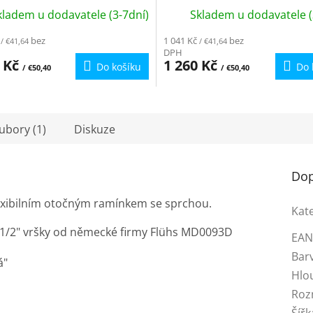
Černá SA306.0/13 - chrom/
Chrom/Černá SA506.0/13 - 
kladem u dodavatele (3-7dní)
Skladem u dodavatele (
 3/8"
černá, 3/8"
bez
1 041 Kč
bez
/ €41,64
/ €41,64
DPH
0 Kč
1 260 Kč
Do košíku
Do 
/ €50,40
/ €50,40
oubory (1)
Diskuze
Dop
lexibilním otočným ramínkem se sprchou.
Kat
i 1/2" vršky od německé firmy Flühs MD0093D
EA
Bar
á"
Hlo
Roz