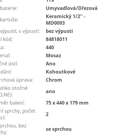
a
:
179
baterie
:
Umyvadlová/Dřezová
Keramický 1/2'' -
 kartuše
:
MD0093
výpustí, s výpustí
:
bez výpusti
í kód
:
84818011
ka
:
440
erial
:
Mosaz
čné ústí
:
Ano
ádání
:
Kohoutkové
rchová úprava
:
Chrom
ínko otočné
ano
O,NE)
:
měr balení
:
75 x 440 x 179 mm
ní sprchy, počet
2
cí
:
sprchou, bez
se sprchou
chy
: