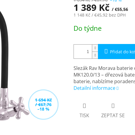
1 389 Kč
/ €55,56
1 148 Kč
/ €45,92
bez DPH
Měrná
Do týdne
cena:
Přidat do ko
Slezák Rav Morava baterie 
MK120.0/13 – dřezová bater
baterie, nabízíme poradens
Detailní informace
1 694 Kč
/ €67,76
–18 %
TISK
ZEPTAT SE