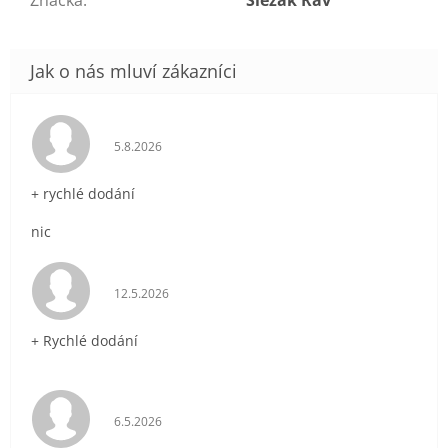
Značka
:
Slezák Rav
Hodnocení obchodu je 5 z 5 hvězdiček.
5.8.2026
+ rychlé dodání
nic
Hodnocení obchodu je 5 z 5 hvězdiček.
12.5.2026
+ Rychlé dodání
Hodnocení obchodu je 5 z 5 hvězdiček.
6.5.2026