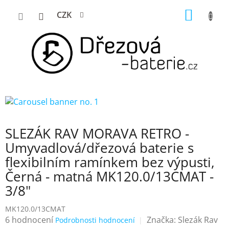
Přejít
NÁKUP
CZK
na
KOŠÍK
obsah
SLEZÁK RAV MORAVA RETRO -
Umyvadlová/dřezová baterie s
flexibilním ramínkem bez výpusti,
Černá - matná MK120.0/13CMAT -
3/8"
MK120.0/13CMAT
Průměrné
6 hodnocení
Značka:
Slezák Rav
Podrobnosti hodnocení