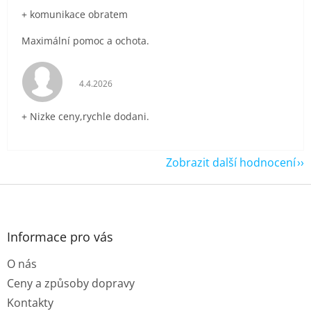
+ komunikace obratem
Maximální pomoc a ochota.
Hodnocení obchodu je 5 z 5 hvězdiček.
4.4.2026
+ Nizke ceny,rychle dodani.
Zobrazit další hodnocení
Z
á
p
a
Informace pro vás
t
O nás
í
Ceny a způsoby dopravy
Kontakty