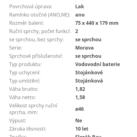
Povrchová úprava
:
Lak
Ramínko otočné (ANO,NE)
:
ano
Rozměr balení
:
75 x 440 x 179 mm
Ruční sprchy, počet funkcí
:
2
se sprchou, bez sprchy
:
se sprchou
Serie
:
Morava
Sprchové příslušenství
:
se sprchou
Typ produktu
:
Vodovodní baterie
Typ uchycení
:
Stojánkové
Typ umístění
:
Stojánková
Váha brutto
:
1,82
Váha netto
:
1,58
Velikost sprchy ruční
⌀46
sprcha, mm
:
Výpust
:
Ne
Záruka těsnosti
:
10 let