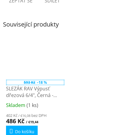
ZEPTAT SE
SDÍLET
Související produkty
593 Kč
–18 %
SLEZÁK RAV Výpusť
dřezová 6/4", Černá -
matná MD0819CMAT
Skladem
(1 ks)
Průměrné
hodnocení
402 Kč
bez DPH
/ €16,08
produktu
486 Kč
/ €19,44
je
Do košíku
5,0