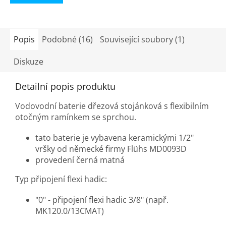
z
5
hvězdiček.
Popis
Podobné (16)
Související soubory (1)
Diskuze
Detailní popis produktu
Vodovodní baterie dřezová stojánková s flexibilním
otočným ramínkem se sprchou.
tato baterie je vybavena keramickými 1/2"
vršky od německé firmy Flühs MD0093D
provedení černá matná
Typ připojení flexi hadic:
"0" - připojení flexi hadic 3/8" (např.
MK120.
0
/13CMAT)