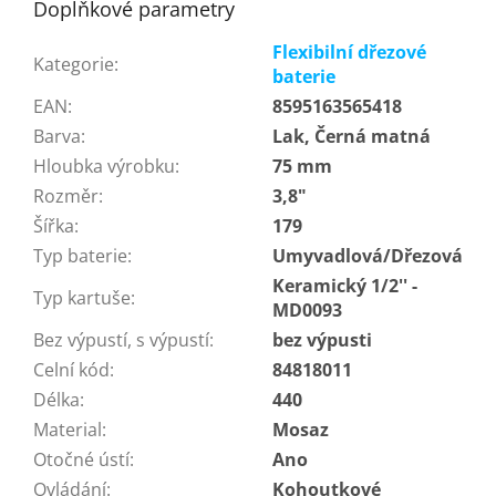
Doplňkové parametry
Flexibilní dřezové
Kategorie
:
baterie
EAN
:
8595163565418
Barva
:
Lak, Černá matná
Hloubka výrobku
:
75 mm
Rozměr
:
3,8"
Šířka
:
179
Typ baterie
:
Umyvadlová/Dřezová
Keramický 1/2'' -
Typ kartuše
:
MD0093
Bez výpustí, s výpustí
:
bez výpusti
Celní kód
:
84818011
Délka
:
440
Material
:
Mosaz
Otočné ústí
:
Ano
Ovládání
:
Kohoutkové