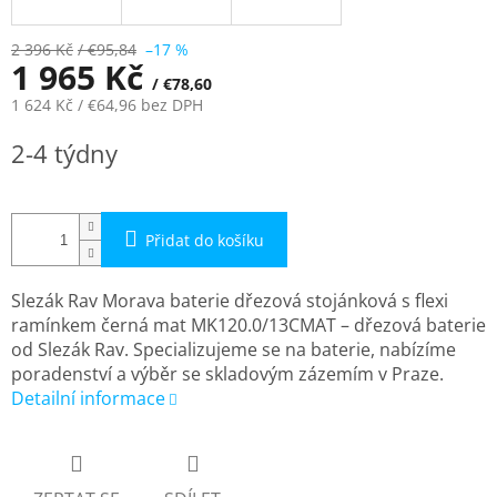
2 396 Kč
/ €95,84
–17 %
1 965 Kč
/ €78,60
1 624 Kč
/ €64,96
bez DPH
Měrná
2-4 týdny
cena:
Přidat do košíku
Slezák Rav Morava baterie dřezová stojánková s flexi
ramínkem černá mat MK120.0/13CMAT – dřezová baterie
od Slezák Rav. Specializujeme se na baterie, nabízíme
poradenství a výběr se skladovým zázemím v Praze.
Detailní informace