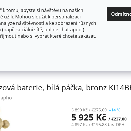
O NÁS
CENY A ZPŮSOBY DOPRAVY
KONTAKTY
OBCH
 k tomu, abyste si návštěvu na našich
Odmítn
 užili. Mohou sloužit k personalizaci
analýze návštěvnosti a ke zobrazení různých
HLEDAT
 (např. sociální sítě, online chat apod.).
řijmout nebo si vybrat které chcete zakázat.
OU
FLEXIBILNÍ
STOJÁNKOVÉ
PRO NÍZKOTLAKÉ OHŘ
zová baterie, bílá páčka, bronz KI14BB
ová baterie, bílá páčka, bronz KI14B
Sapho
6 890 Kč
/ €275,60
–14 %
5 925 Kč
/ €237,00
4 897 Kč
/ €195,88
bez DPH