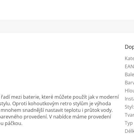
Dop
Kat
EA
Bale
Bar
Hlo
řadí mezi baterie, které můžete použít jak v moderní
Inst
o stylu. Oproti kohoutkovým retro stylům je výhoda
Styl
e mnohem snadnější nastavit teplotu i průtok vody.
Tva
u barevného provedení. V nabídce máme provedení
Typ
lou páčkou.
Dél