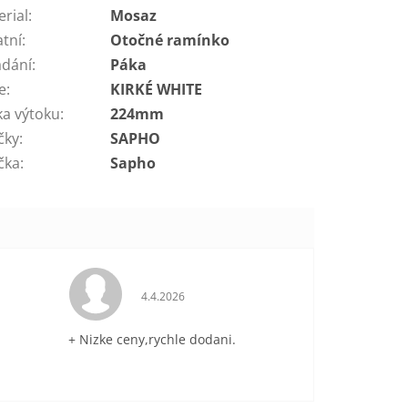
erial
:
Mosaz
atní
:
Otočné ramínko
ádání
:
Páka
e
:
KIRKÉ WHITE
ka výtoku
:
224mm
čky
:
SAPHO
čka
:
Sapho
je 5 z 5 hvězdiček.
Hodnocení obchodu je 5 z 5 hvězdiček.
4.4.2026
+ Nizke ceny,rychle dodani.