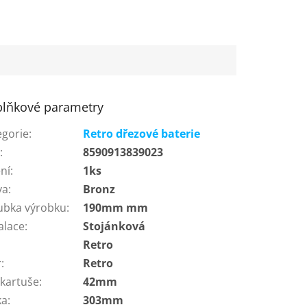
lňkové parametry
egorie
:
Retro dřezové baterie
N
:
8590913839023
ní
:
1ks
va
:
Bronz
ubka výrobku
:
190mm mm
alace
:
Stojánková
:
Retro
r
:
Retro
 kartuše
:
42mm
ka
:
303mm