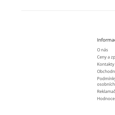
Z
á
p
a
t
Informa
í
O nás
Ceny a z
Kontakty
Obchodn
Podmínk
osobních
Reklamač
Hodnoce