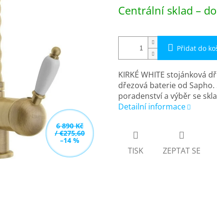
Měrná
Centrální sklad – do
cena:
Přidat do ko
KIRKÉ WHITE stojánková dře
dřezová baterie od Sapho. 
poradenství a výběr se sk
Detailní informace
6 890 Kč
/ €275,60
–14 %
TISK
ZEPTAT SE