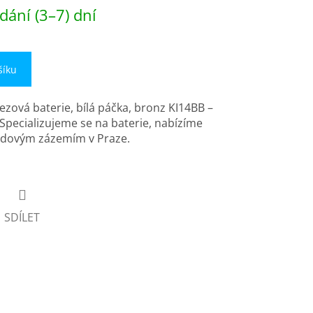
dání (3–7) dní
šíku
zová baterie, bílá páčka, bronz KI14BB –
Specializujeme se na baterie, nabízíme
ladovým zázemím v Praze.
SDÍLET