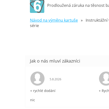
Prodloužená záruka na těsnost ba
Návod na výměnu kartuše
» Instruktážní vi
série
Hodnocení obchodu je 5 z 5 hvězdič
5.8.2026
+ rychlé dodání
+ Ryc
nic