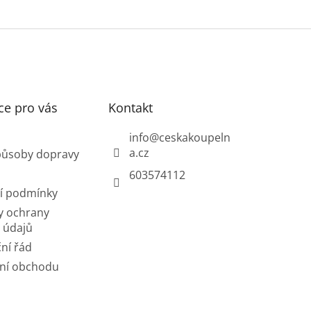
ce pro vás
Kontakt
info
@
ceskakoupeln
a.cz
působy dopravy
603574112
í podmínky
y ochrany
 údajů
ní řád
ní obchodu