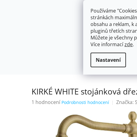
Přejít
603574112
info@ceskakoupelna.cz
na
Používáme "Cookies"
obsah
stránkách maximálně
obsahu a reklam, k 
pluginů třetích stran
Můžete je všechny p
Více informací
zde
.
AKCE
NÁSTĚNNÉ 150/100MM
SE SPRCH
Retro
KIRKÉ WHITE stojánková dře
Domů
Nastavení
KIRKÉ WHITE stojánková dřez
Průměrné
1 hodnocení
Značka:
Podrobnosti hodnocení
hodnocení
produktu
je
5,0
z