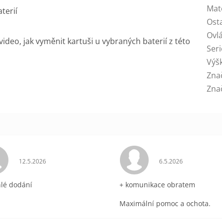
Mat
terií
Ost
Ovl
deo, jak vyměnit kartuši u vybraných baterií z této
Seri
Výš
Zna
Zna
ek.
Hodnocení obchodu je 5 z 5 hvězdiček.
Hodnocení obchodu 
12.5.2026
6.5.2026
hlé dodání
+ komunikace obratem
Maximální pomoc a ochota.