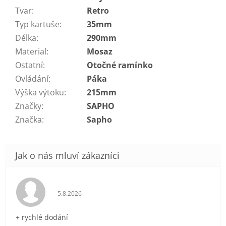
Tvar
:
Retro
Typ kartuše
:
35mm
Délka
:
290mm
Material
:
Mosaz
Ostatní
:
Otočné ramínko
Ovládání
:
Páka
Výška výtoku
:
215mm
Značky
:
SAPHO
Značka
:
Sapho
Hodnocení obchodu je 5 z 5 hvězdiček.
5.8.2026
+ rychlé dodání