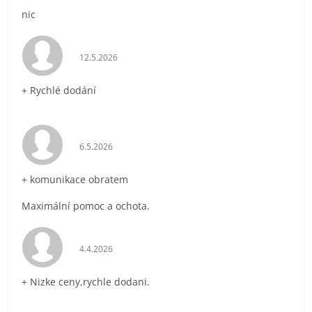
nic
Hodnocení obchodu je 5 z 5 hvězdiček.
12.5.2026
+ Rychlé dodání
Hodnocení obchodu je 5 z 5 hvězdiček.
6.5.2026
+ komunikace obratem
Maximální pomoc a ochota.
Hodnocení obchodu je 5 z 5 hvězdiček.
4.4.2026
+ Nizke ceny,rychle dodani.