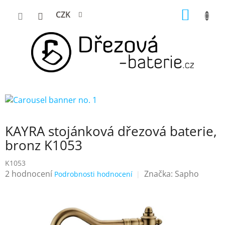
Přejít
NÁKUP
CZK
na
KOŠÍK
obsah
KAYRA stojánková dřezová baterie,
bronz K1053
K1053
Průměrné
2 hodnocení
Značka:
Sapho
Podrobnosti hodnocení
hodnocení
produktu
je
4,0