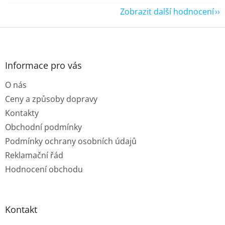
Zobrazit další hodnocení
Z
á
p
a
Informace pro vás
t
O nás
í
Ceny a způsoby dopravy
Kontakty
Obchodní podmínky
Podmínky ochrany osobních údajů
Reklamační řád
Hodnocení obchodu
Kontakt