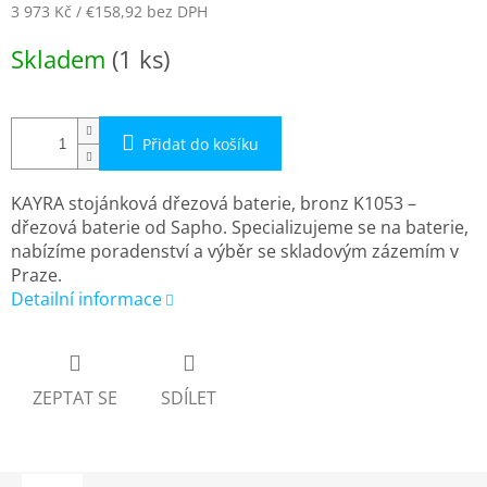
3 973 Kč
/ €158,92
bez DPH
Měrná
Skladem
(1 ks)
cena:
Přidat do košíku
KAYRA stojánková dřezová baterie, bronz K1053 –
dřezová baterie od Sapho. Specializujeme se na baterie,
nabízíme poradenství a výběr se skladovým zázemím v
Praze.
Detailní informace
ZEPTAT SE
SDÍLET