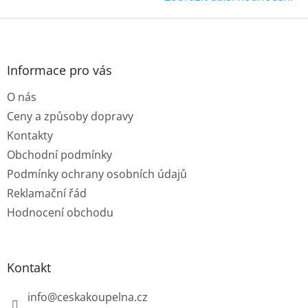
Z
á
p
a
Informace pro vás
t
O nás
í
Ceny a způsoby dopravy
Kontakty
Obchodní podmínky
Podmínky ochrany osobních údajů
Reklamační řád
Hodnocení obchodu
Kontakt
info
@
ceskakoupelna.cz