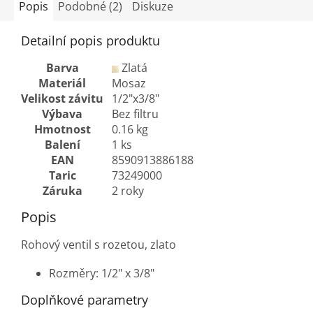
Popis
Podobné (2)
Diskuze
Detailní popis produktu
Barva
Zlatá
Materiál
Mosaz
Velikost závitu
1/2"x3/8"
Výbava
Bez filtru
Hmotnost
0.16 kg
Balení
1 ks
EAN
8590913886188
Taric
73249000
Záruka
2 roky
Popis
Rohový ventil s rozetou, zlato
Rozměry: 1/2" x 3/8"
Doplňkové parametry