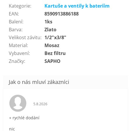
Kategorie
:
Kartuše a ventily k bateríím
EAN
:
8590913886188
Balení
:
1ks
Barva
:
Zlato
Velikost závitu
:
1/2"x3/8"
Material
:
Mosaz
Vybavení
:
Bez filtru
Značky
:
SAPHO
Hodnocení obchodu je 5 z 5 hvězdiček.
5.8.2026
+ rychlé dodání
nic