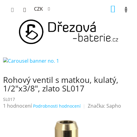
Přejít
NÁKUP
CZK
na
KOŠÍK
obsah
Rohový ventil s matkou, kulatý,
1/2"x3/8", zlato SL017
SL017
Průměrné
1 hodnocení
Značka:
Sapho
Podrobnosti hodnocení
hodnocení
produktu
je
5,0