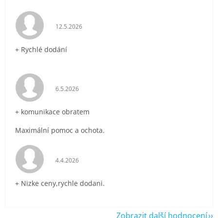
Hodnocení obchodu je 5 z 5 hvězdiček.
12.5.2026
+ Rychlé dodání
Hodnocení obchodu je 5 z 5 hvězdiček.
6.5.2026
+ komunikace obratem
Maximální pomoc a ochota.
Hodnocení obchodu je 5 z 5 hvězdiček.
4.4.2026
+ Nizke ceny,rychle dodani.
Zobrazit další hodnocení