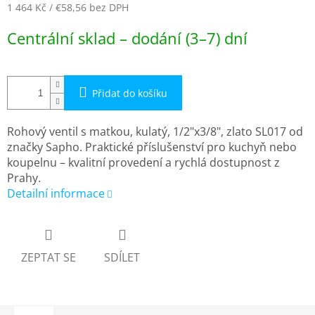
1 464 Kč
/ €58,56
bez DPH
Měrná
Centrální sklad – dodání (3–7) dní
cena:
Přidat do košíku
Rohový ventil s matkou, kulatý, 1/2"x3/8", zlato SL017 od
značky Sapho. Praktické příslušenství pro kuchyň nebo
koupelnu – kvalitní provedení a rychlá dostupnost z
Prahy.
Detailní informace
ZEPTAT SE
SDÍLET