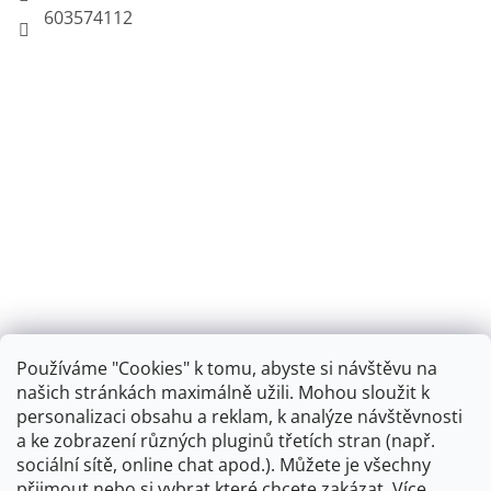
603574112
Používáme "Cookies" k tomu, abyste si návštěvu na
našich stránkách maximálně užili. Mohou sloužit k
personalizaci obsahu a reklam, k analýze návštěvnosti
Retro koupelna
a ke zobrazení různých pluginů třetích stran (např.
sociální sítě, online chat apod.). Můžete je všechny
přijmout nebo si vybrat které chcete zakázat. Více