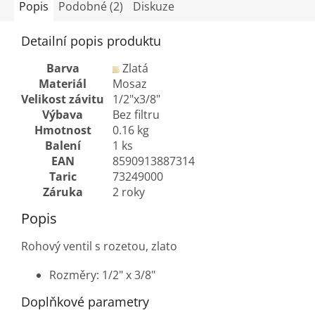
Popis
Podobné (2)
Diskuze
Detailní popis produktu
Barva
Zlatá
Materiál
Mosaz
Velikost závitu
1/2"x3/8"
Výbava
Bez filtru
Hmotnost
0.16 kg
Balení
1 ks
EAN
8590913887314
Taric
73249000
Záruka
2 roky
Popis
Rohový ventil s rozetou, zlato
Rozměry: 1/2" x 3/8"
Doplňkové parametry