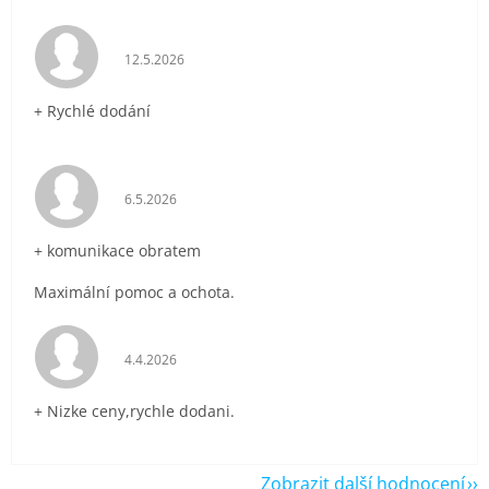
Hodnocení obchodu je 5 z 5 hvězdiček.
12.5.2026
+ Rychlé dodání
Hodnocení obchodu je 5 z 5 hvězdiček.
6.5.2026
+ komunikace obratem
Maximální pomoc a ochota.
Hodnocení obchodu je 5 z 5 hvězdiček.
4.4.2026
+ Nizke ceny,rychle dodani.
Zobrazit další hodnocení