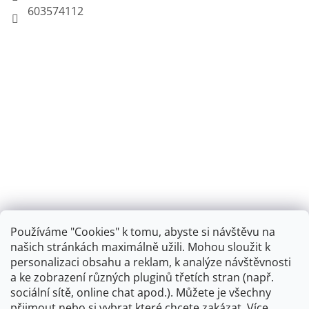
603574112
Používáme "Cookies" k tomu, abyste si návštěvu na
našich stránkách maximálně užili. Mohou sloužit k
personalizaci obsahu a reklam, k analýze návštěvnosti
Retro koupelna
a ke zobrazení různých pluginů třetích stran (např.
sociální sítě, online chat apod.). Můžete je všechny
přijmout nebo si vybrat které chcete zakázat. Více