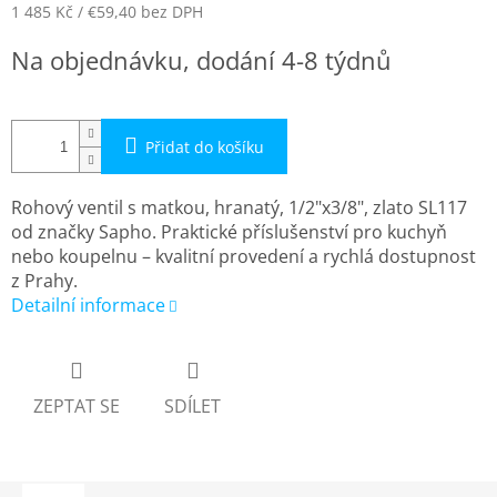
1 485 Kč
/ €59,40
bez DPH
Měrná
Na objednávku, dodání 4-8 týdnů
cena:
Přidat do košíku
Rohový ventil s matkou, hranatý, 1/2"x3/8", zlato SL117
od značky Sapho. Praktické příslušenství pro kuchyň
nebo koupelnu – kvalitní provedení a rychlá dostupnost
z Prahy.
Detailní informace
ZEPTAT SE
SDÍLET