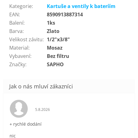
Kategorie
:
Kartuše a ventily k bateríím
EAN
:
8590913887314
Balení
:
1ks
Barva
:
Zlato
Velikost závitu
:
1/2"x3/8"
Material
:
Mosaz
Vybavení
:
Bez filtru
Značky
:
SAPHO
Hodnocení obchodu je 5 z 5 hvězdiček.
5.8.2026
+ rychlé dodání
nic