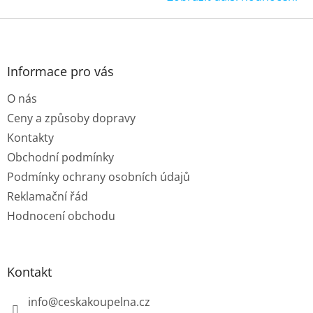
Z
á
p
a
Informace pro vás
t
O nás
í
Ceny a způsoby dopravy
Kontakty
Obchodní podmínky
Podmínky ochrany osobních údajů
Reklamační řád
Hodnocení obchodu
Kontakt
info
@
ceskakoupelna.cz