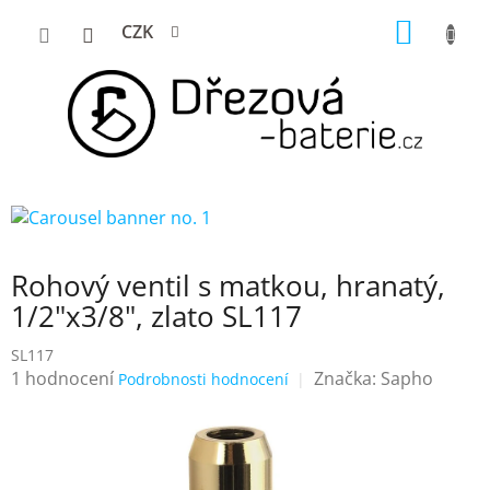
Přejít
NÁKUP
CZK
na
KOŠÍK
obsah
Rohový ventil s matkou, hranatý,
1/2"x3/8", zlato SL117
SL117
Průměrné
1 hodnocení
Značka:
Sapho
Podrobnosti hodnocení
hodnocení
produktu
je
5,0