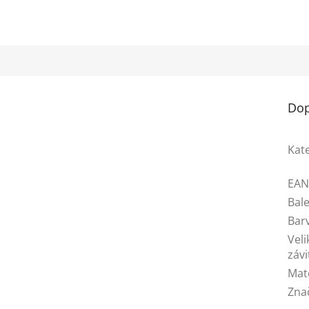
Dop
Kat
EA
Bale
Bar
Veli
závi
Mat
Zna