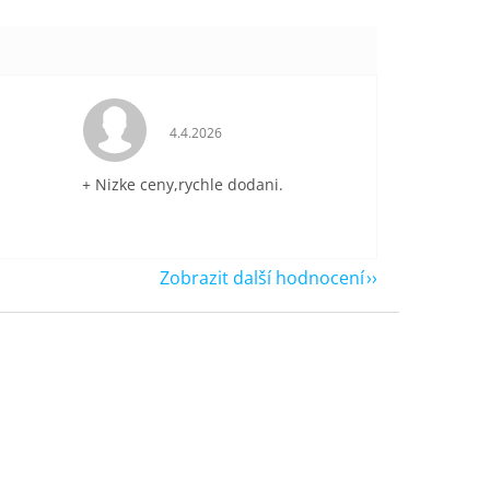
je 5 z 5 hvězdiček.
Hodnocení obchodu je 5 z 5 hvězdiček.
4.4.2026
+ Nizke ceny,rychle dodani.
Zobrazit další hodnocení