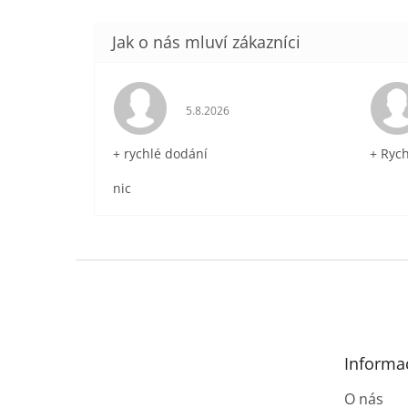
Hodnocení obchodu je 5 z 5 hvězdič
5.8.2026
+ rychlé dodání
+ Ryc
nic
Z
á
p
a
t
Informa
í
O nás