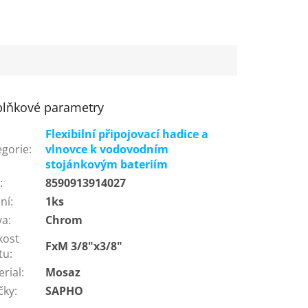
lňkové parametry
Flexibilní připojovací hadice a
egorie
:
vlnovce k vodovodním
stojánkovým bateriím
N
:
8590913914027
ní
:
1ks
va
:
Chrom
kost
FxM 3/8"x3/8"
tu
:
erial
:
Mosaz
čky
:
SAPHO