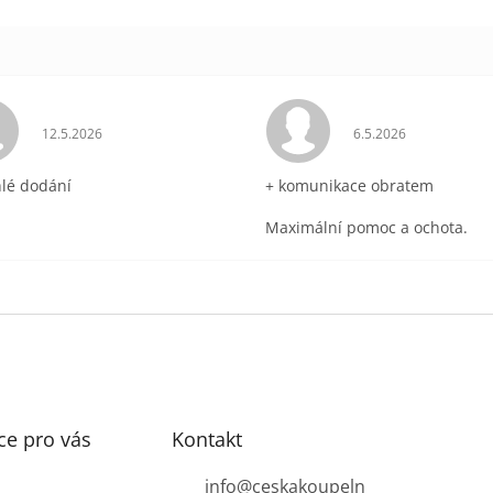
ek.
Hodnocení obchodu je 5 z 5 hvězdiček.
Hodnocení obchodu 
12.5.2026
6.5.2026
hlé dodání
+ komunikace obratem
Maximální pomoc a ochota.
ce pro vás
Kontakt
info
@
ceskakoupeln