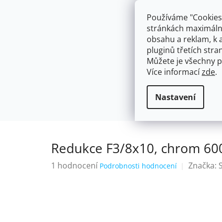
Přejít
603574112
info@ceskakoupelna.cz
na
Používáme "Cookies"
obsah
stránkách maximálně
obsahu a reklam, k 
pluginů třetích stran
Můžete je všechny p
Více informací
zde
.
AKCE
NÁSTĚNNÉ 150/100MM
SE SPRCH
Flexibilní připojovací hadice a vlnov
Domů
Nastavení
Redukce F3/8x10, chrom 60
Průměrné
1 hodnocení
Značka:
Podrobnosti hodnocení
hodnocení
produktu
je
5,0
z