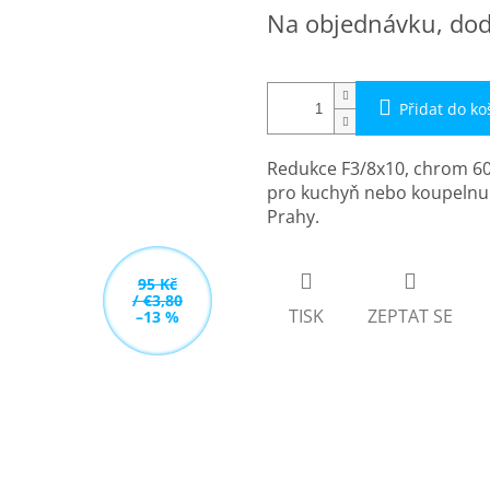
Měrná
Na objednávku, dod
cena:
Přidat do ko
Redukce F3/8x10, chrom 600
pro kuchyň nebo koupelnu –
Prahy.
95 Kč
/ €3,80
TISK
ZEPTAT SE
–13 %