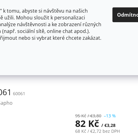
O NÁS
CENY A ZPŮSOBY DOPRAVY
KONTAKTY
OBCH
 k tomu, abyste si návštěvu na našich
Odmítn
 užili. Mohou sloužit k personalizaci
analýze návštěvnosti a ke zobrazení různých
HLEDAT
 (např. sociální sítě, online chat apod.).
řijmout nebo si vybrat které chcete zakázat.
OU
FLEXIBILNÍ
STOJÁNKOVÉ
PRO NÍZKOTLAKÉ OHŘ
ce k vodovodním stojánkovým bateriím
Redukce F3/8x10
061
60061
Sapho
95 Kč
/ €3,80
–13 %
82 Kč
/ €3,28
68 Kč
/ €2,72
bez DPH