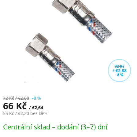
z
5
hvězdiček.
72 Kč
/ €2,88
–8 %
72 Kč
/ €2,88
–8 %
66 Kč
/ €2,64
55 Kč
/ €2,20
bez DPH
Měrná
Centrální sklad – dodání (3–7) dní
cena: