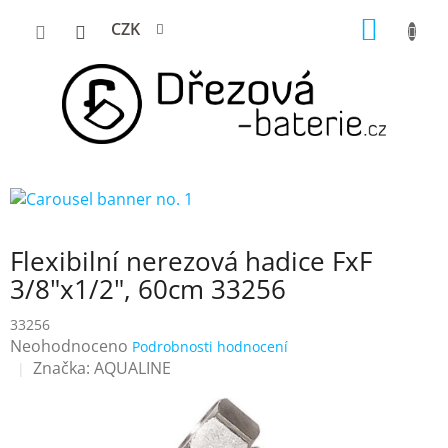
Přejít
NÁKUP
CZK
na
KOŠÍK
obsah
Flexibilní nerezová hadice FxF
3/8"x1/2", 60cm 33256
33256
Průměrné
Neohodnoceno
Podrobnosti hodnocení
hodnocení
Značka:
AQUALINE
produktu
je
0,0