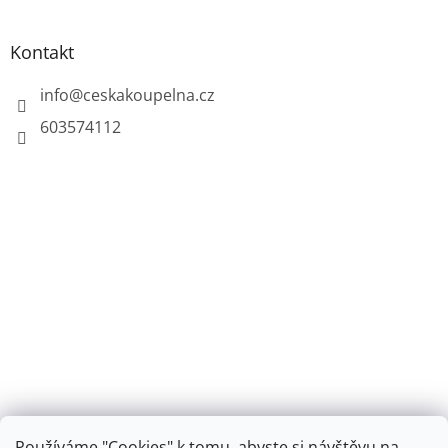
Kontakt
info
@
ceskakoupelna.cz
603574112
Používáme "Cookies" k tomu, abyste si návštěvu na