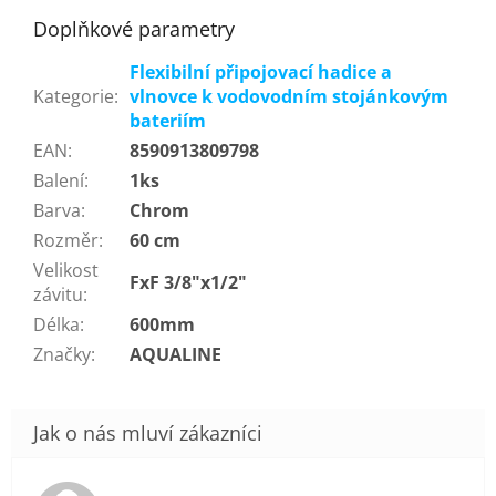
Doplňkové parametry
Flexibilní připojovací hadice a
Kategorie
:
vlnovce k vodovodním stojánkovým
bateriím
EAN
:
8590913809798
Balení
:
1ks
Barva
:
Chrom
Rozměr
:
60 cm
Velikost
FxF 3/8"x1/2"
závitu
:
Délka
:
600mm
Značky
:
AQUALINE