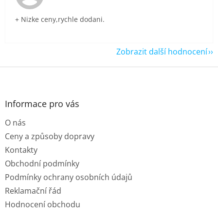
+ Nizke ceny,rychle dodani.
Zobrazit další hodnocení
Z
á
p
a
Informace pro vás
t
O nás
í
Ceny a způsoby dopravy
Kontakty
Obchodní podmínky
Podmínky ochrany osobních údajů
Reklamační řád
Hodnocení obchodu