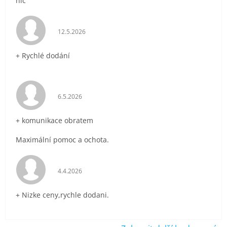
nic
Hodnocení obchodu je 5 z 5 hvězdiček.
12.5.2026
+ Rychlé dodání
Hodnocení obchodu je 5 z 5 hvězdiček.
6.5.2026
+ komunikace obratem
Maximální pomoc a ochota.
Hodnocení obchodu je 5 z 5 hvězdiček.
4.4.2026
+ Nizke ceny,rychle dodani.