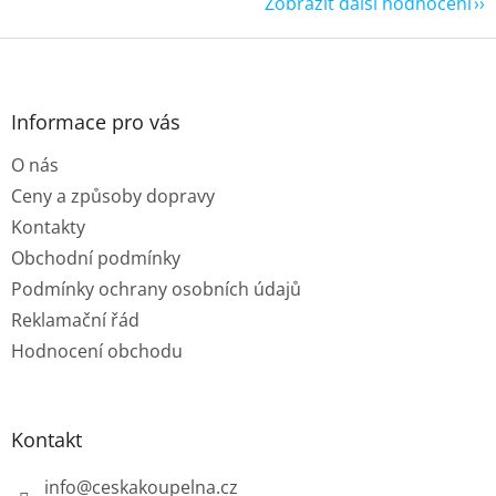
Zobrazit další hodnocení
Z
á
p
a
Informace pro vás
t
O nás
í
Ceny a způsoby dopravy
Kontakty
Obchodní podmínky
Podmínky ochrany osobních údajů
Reklamační řád
Hodnocení obchodu
Kontakt
info
@
ceskakoupelna.cz