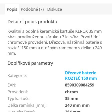
Popis
Podobné (7)
Diskuze
Detailní popis produktu
Kvalitní a odolná keramická kartuše KEROX 35 mm
<b>s prodlouženou zárukou 7 let</b>. Prvotřídní
chromové provedení. Dřezová, nástěnná baterie s
roztečí 150 mm a otočným ramenem s délkou 240
mm.
Doplňkové parametry
Dřezové baterie
Kategorie
:
ROZTEČ 150 mm
EAN
:
8590309084259
Provedení
:
chrom
Typ kartuše
:
35 mm
Délka ramínka [mm]
:
240 mm mm
Hloubka [mm]
:
264 mm