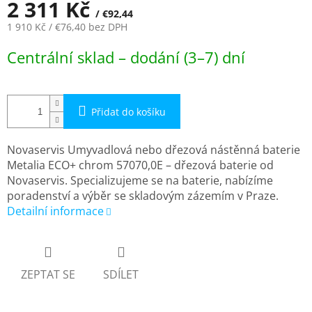
2 311 Kč
/ €92,44
1 910 Kč
/ €76,40
bez DPH
Měrná
Centrální sklad – dodání (3–7) dní
cena:
Přidat do košíku
Novaservis Umyvadlová nebo dřezová nástěnná baterie
Metalia ECO+ chrom 57070,0E – dřezová baterie od
Novaservis. Specializujeme se na baterie, nabízíme
poradenství a výběr se skladovým zázemím v Praze.
Detailní informace
ZEPTAT SE
SDÍLET