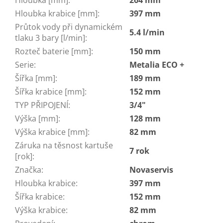
Hloubka krabice [mm]
:
397 mm
Průtok vody při dynamickém
5.4 l/min
tlaku 3 bary [l/min]
:
Rozteč baterie [mm]
:
150 mm
Serie
:
Metalia ECO +
Šířka [mm]
:
189 mm
Šířka krabice [mm]
:
152 mm
TYP PŘIPOJENÍ
:
3/4"
Výška [mm]
:
128 mm
Výška krabice [mm]
:
82 mm
Záruka na těsnost kartuše
7 rok
[rok]
:
Značka
:
Novaservis
Hloubka krabice
:
397 mm
Šířka krabice
:
152 mm
Výška krabice
:
82 mm