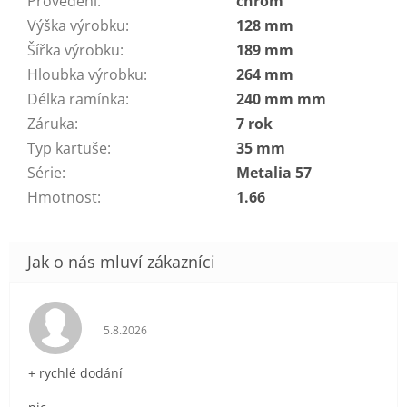
Provedení
:
chrom
Výška výrobku
:
128 mm
Šířka výrobku
:
189 mm
Hloubka výrobku
:
264 mm
Délka ramínka
:
240 mm mm
Záruka
:
7 rok
Typ kartuše
:
35 mm
Série
:
Metalia 57
Hmotnost
:
1.66
Hodnocení obchodu je 5 z 5 hvězdiček.
5.8.2026
+ rychlé dodání