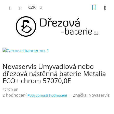
Přejít
NÁKUP
CZK
na
KOŠÍK
obsah
Novaservis Umyvadlová nebo
dřezová nástěnná baterie Metalia
ECO+ chrom 57070,0E
57070-0E
Průměrné
2 hodnocení
Značka:
Novaservis
Podrobnosti hodnocení
hodnocení
produktu
je