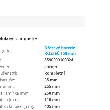
lňkové parametry
Dřezové baterie
egorie
:
ROZTEČ 150 mm
N
:
8590309100324
vedení
:
chrom
lušenství
:
kompletní
 kartuše
:
35 mm
 ramene
:
255 mm
ka ramínka [mm]
:
250 mm
ubka [mm]
:
110 mm
ubka krabice [mm]
:
405 mm