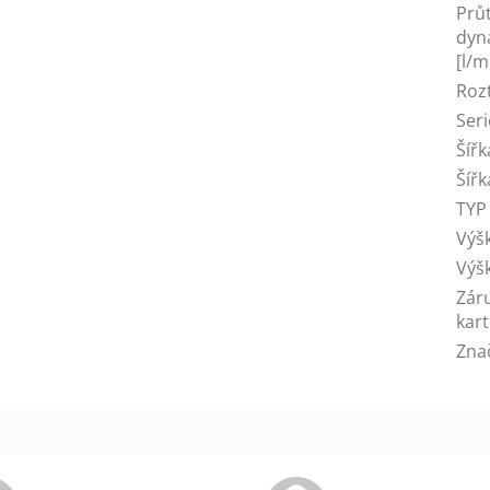
Průt
dyn
[l/m
Roz
Seri
Šíř
Šíř
TYP
Výš
Výš
Zár
kart
Zna