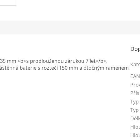
Dop
X 35 mm <b>s prodlouženou zárukou 7 let</b>.
Kat
nástěnná baterie s roztečí 150 mm a otočným ramenem
EA
Pro
Přís
Typ
Typ
Dél
Hlo
Hlo