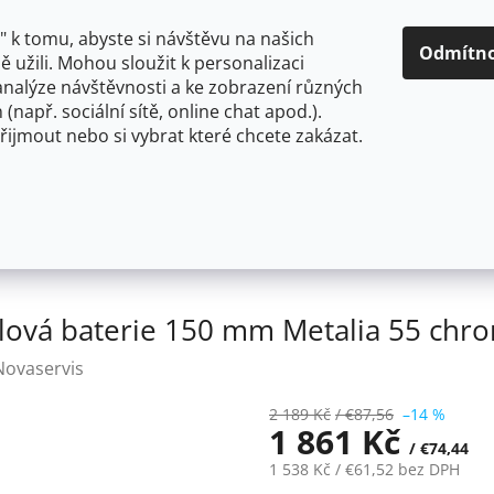
O NÁS
CENY A ZPŮSOBY DOPRAVY
KONTAKTY
OBCH
 k tomu, abyste si návštěvu na našich
Odmítn
 užili. Mohou sloužit k personalizaci
analýze návštěvnosti a ke zobrazení různých
HLEDAT
 (např. sociální sítě, online chat apod.).
řijmout nebo si vybrat které chcete zakázat.
OU
FLEXIBILNÍ
STOJÁNKOVÉ
PRO NÍZKOTLAKÉ OHŘ
50 mm
Novaservis Dřezová umyvadlová baterie 150 mm
lová baterie 150 mm Metalia 55 chr
Novaservis
2 189 Kč
/ €87,56
–14 %
1 861 Kč
/ €74,44
1 538 Kč
/ €61,52
bez DPH