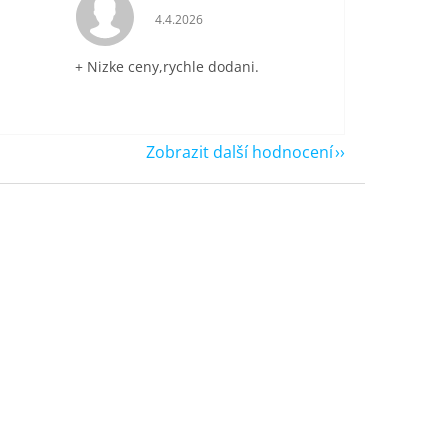
je 5 z 5 hvězdiček.
Hodnocení obchodu je 5 z 5 hvězdiček.
4.4.2026
+ Nizke ceny,rychle dodani.
Zobrazit další hodnocení