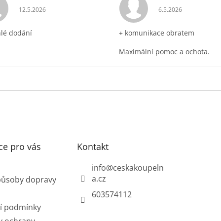
ek.
Hodnocení obchodu je 5 z 5 hvězdiček.
Hodnocení obchodu 
12.5.2026
6.5.2026
hlé dodání
+ komunikace obratem
Maximální pomoc a ochota.
ce pro vás
Kontakt
info
@
ceskakoupeln
a.cz
působy dopravy
603574112
í podmínky
y ochrany