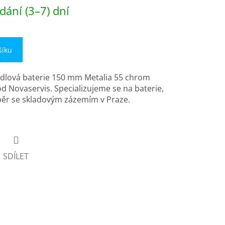
dání (3–7) dní
šíku
dlová baterie 150 mm Metalia 55 chrom
od Novaservis. Specializujeme se na baterie,
běr se skladovým zázemím v Praze.
SDÍLET