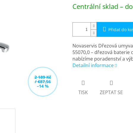
Měrná
Centrální sklad – do
cena:
Přidat do ko
Novaservis Dřezová umyva
55070,0 – dřezová baterie 
nabízíme poradenství a vý
Detailní informace
2 189 Kč
/ €87,56
–14 %
TISK
ZEPTAT SE