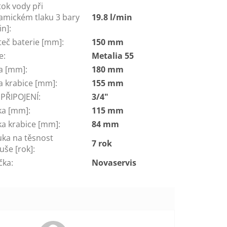
ok vody při
amickém tlaku 3 bary
19.8 l/min
in]
:
teč baterie [mm]
:
150 mm
e
:
Metalia 55
ka [mm]
:
180 mm
ka krabice [mm]
:
155 mm
 PŘIPOJENÍ
:
3/4"
ka [mm]
:
115 mm
ka krabice [mm]
:
84 mm
uka na těsnost
7 rok
uše [rok]
:
čka
:
Novaservis