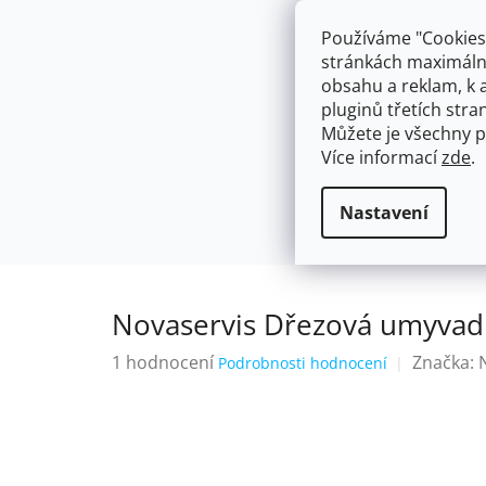
Přejít
603574112
info@ceskakoupelna.cz
na
Používáme "Cookies"
obsah
stránkách maximálně
obsahu a reklam, k 
pluginů třetích stran
Můžete je všechny p
Více informací
zde
.
AKCE
NÁSTĚNNÉ 150/100MM
SE SPRCH
Nástěnné 150/100mm
ROZTEČ 1
Domů
Nastavení
Novaservis Dřezová umyvad
Průměrné
1 hodnocení
Značka:
Podrobnosti hodnocení
hodnocení
produktu
je
5,0
z