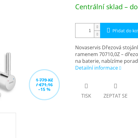
Měrná
Centrální sklad – do
cena:
Přidat do ko
Novaservis Dřezová stoján
ramenem 70710,0Z – dřezov
na baterie, nabízíme porad
Detailní informace
1 779 Kč
/ €71,16
–15 %
TISK
ZEPTAT SE