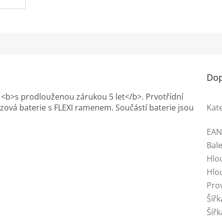
Dop
 <b>s prodlouženou zárukou 5 let</b>. Prvotřídní
ová baterie s FLEXI ramenem. Součástí baterie jsou
Kat
EA
Bale
Hlo
Hlo
Pro
Šířk
Šíř