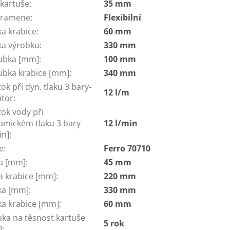
 kartuše
:
35 mm
 ramene
:
Flexibilní
ka krabice
:
60 mm
ka výrobku
:
330 mm
ubka [mm]
:
100 mm
ubka krabice [mm]
:
340 mm
ok při dyn. tlaku 3 bary-
12 l/m
átor
:
ok vody při
amickém tlaku 3 bary
12 l/min
in]
:
e
:
Ferro 70710
ka [mm]
:
45 mm
ka krabice [mm]
:
220 mm
ka [mm]
:
330 mm
ka krabice [mm]
:
60 mm
uka na těsnost kartuše
5 rok
]
: