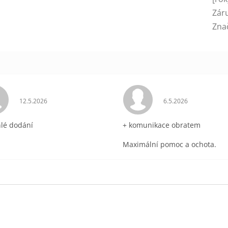
Zár
Zna
ek.
Hodnocení obchodu je 5 z 5 hvězdiček.
Hodnocení obchodu 
12.5.2026
6.5.2026
hlé dodání
+ komunikace obratem
Maximální pomoc a ochota.