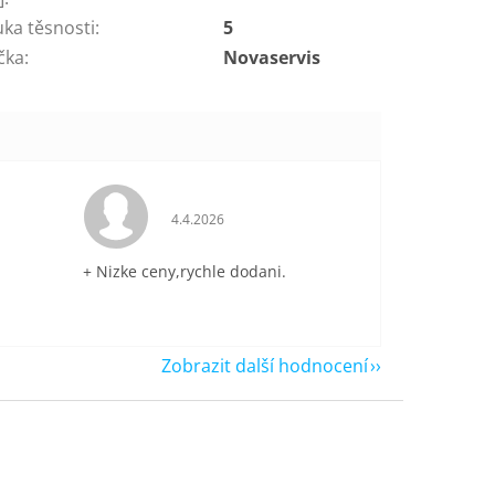
uka těsnosti
:
5
čka
:
Novaservis
je 5 z 5 hvězdiček.
Hodnocení obchodu je 5 z 5 hvězdiček.
4.4.2026
+ Nizke ceny,rychle dodani.
Zobrazit další hodnocení