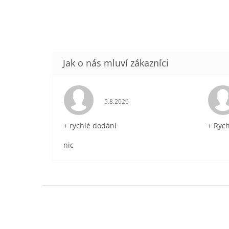
Hodnocení obchodu je 5 z 5 hvězdič
5.8.2026
+ rychlé dodání
+ Ryc
nic
Z
á
p
a