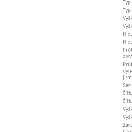
Typ
Typ
Výš
Výš
Hlo
Hlo
Průt
aer
Průt
dyn
[l/m
Seri
Šíř
Šíř
Výš
Výš
Zár
[rok