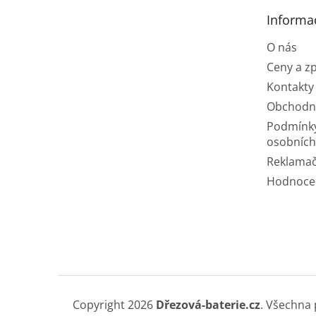
t
Informa
í
O nás
Ceny a z
Kontakty
Obchodn
Podmínk
osobních
Reklamač
Hodnoce
Copyright 2026
Dřezová-baterie.cz
. Všechna 