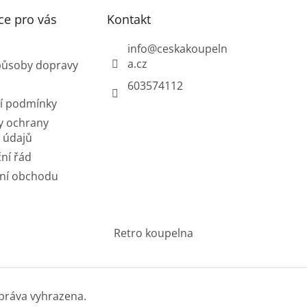
ce pro vás
Kontakt
info
@
ceskakoupeln
a.cz
působy dopravy
603574112
í podmínky
y ochrany
 údajů
ní řád
ní obchodu
Retro koupelna
práva vyhrazena.