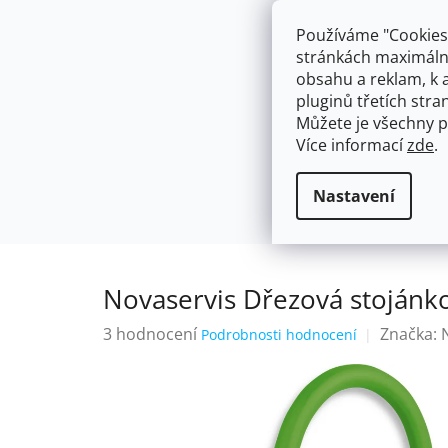
Přejít
603574112
info@ceskakoupelna.cz
na
Používáme "Cookies"
obsah
stránkách maximálně
obsahu a reklam, k 
pluginů třetích stran
Můžete je všechny p
Více informací
zde
.
AKCE
NÁSTĚNNÉ 150/100MM
SE SPRCH
Flexibilní
Novaservis Dřezová sto
Domů
Nastavení
Novaservis Dřezová stojánk
Průměrné
3 hodnocení
Značka:
Podrobnosti hodnocení
hodnocení
produktu
je
5,0
z