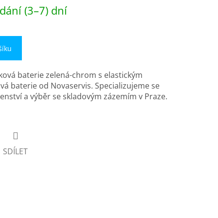
dání (3–7) dní
šíku
ková baterie zelená-chrom s elastickým
á baterie od Novaservis. Specializujeme se
enství a výběr se skladovým zázemím v Praze.
SDÍLET