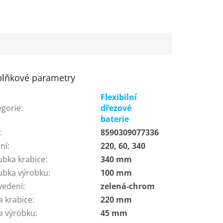
lňkové parametry
Flexibilní
egorie
:
dřezové
baterie
N
:
8590309077336
ní
:
220, 60, 340
ubka krabice
:
340 mm
ubka výrobku
:
100 mm
vedení
:
zelená-chrom
a krabice
:
220 mm
ka výrobku
:
45 mm