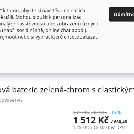
O NÁS
CENY A ZPŮSOBY DOPRAVY
KONTAKTY
OBCH
 k tomu, abyste si návštěvu na našich
Odmítn
 užili. Mohou sloužit k personalizaci
analýze návštěvnosti a ke zobrazení různých
HLEDAT
 (např. sociální sítě, online chat apod.).
řijmout nebo si vybrat které chcete zakázat.
OU
FLEXIBILNÍ
STOJÁNKOVÉ
PRO NÍZKOTLAKÉ OHŘ
jánková baterie zelená-chrom s elastickým ramenem 70710
ová baterie zelená-chrom s elastic
Novaservis
1 779 Kč
/ €71,16
–15 %
1 512 Kč
/ €60,48
1 250 Kč
/ €50,00
bez DPH