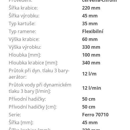
Šířka krabice
:
220 mm
Šířka výrobku
:
45 mm
Typ kartuše
:
35 mm
Typ ramene
:
Flexibilní
Výška krabice
:
60 mm
Výška výrobku
:
330 mm
Hloubka [mm]
:
100 mm
Hloubka krabice [mm]
:
340 mm
Průtok při dyn. tlaku 3 bary-
12 l/m
aerátor
:
Průtok vody při dynamickém
12 l/min
tlaku 3 bary [l/min]
:
Přívodní hadičky
:
50 cm
Přívodní hadičky [cm]
:
50 cm
Serie
:
Ferro 70710
Šířka [mm]
:
45 mm