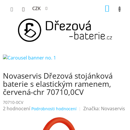
Přejít
NÁKUP
CZK
na
KOŠÍK
obsah
Novaservis Dřezová stojánková
baterie s elastickým ramenem,
červená-chr 70710,0CV
70710-0CV
Průměrné
2 hodnocení
Značka:
Novaservis
Podrobnosti hodnocení
hodnocení
produktu
je