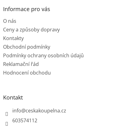
p
a
Informace pro vás
t
O nás
í
Ceny a způsoby dopravy
Kontakty
Obchodní podmínky
Podmínky ochrany osobních údajů
Reklamační řád
Hodnocení obchodu
Kontakt
info
@
ceskakoupelna.cz
603574112