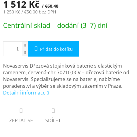
1 512 Kč
/ €60,48
1 250 Kč
/ €50,00
bez DPH
Měrná
Centrální sklad – dodání (3–7) dní
cena:
Přidat do košíku
Novaservis Dřezová stojánková baterie s elastickým
ramenem, červená-chr 70710,0CV – dřezová baterie od
Novaservis. Specializujeme se na baterie, nabízíme
poradenství a výběr se skladovým zázemím v Praze.
Detailní informace
ZEPTAT SE
SDÍLET