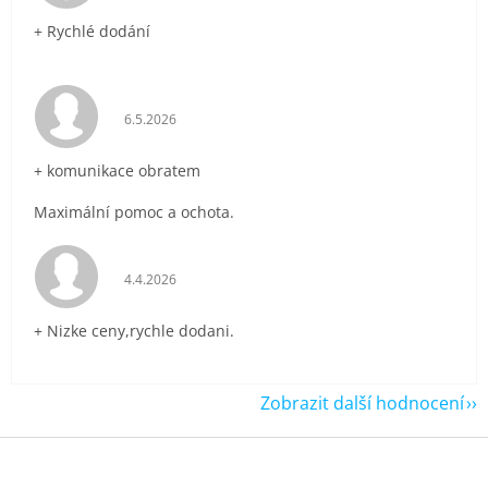
+ Rychlé dodání
Hodnocení obchodu je 5 z 5 hvězdiček.
6.5.2026
+ komunikace obratem
Maximální pomoc a ochota.
Hodnocení obchodu je 5 z 5 hvězdiček.
4.4.2026
+ Nizke ceny,rychle dodani.
Zobrazit další hodnocení
Z
á