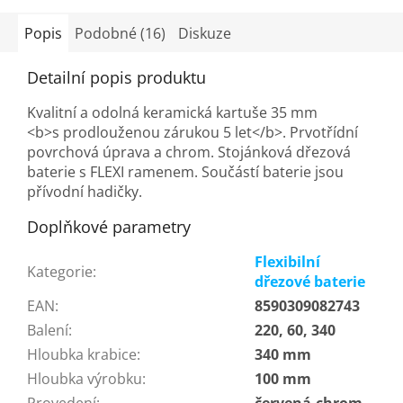
Popis
Podobné (16)
Diskuze
Detailní popis produktu
Kvalitní a odolná keramická kartuše 35 mm
<b>s prodlouženou zárukou 5 let</b>. Prvotřídní
povrchová úprava a chrom. Stojánková dřezová
baterie s FLEXI ramenem. Součástí baterie jsou
přívodní hadičky.
Doplňkové parametry
Flexibilní
Kategorie
:
dřezové baterie
EAN
:
8590309082743
Balení
:
220, 60, 340
Hloubka krabice
:
340 mm
Hloubka výrobku
:
100 mm
Provedení
:
červená-chrom