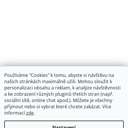
Používáme "Cookies" k tomu, abyste si návštěvu na
našich stránkách maximálně užili. Mohou sloužit k
personalizaci obsahu a reklam, k analýze návštěvnosti
Retro koupelna
a ke zobrazení různých pluginů třetích stran (např.
sociální sítě, online chat apod.). Můžete je všechny
přijmout nebo si vybrat které chcete zakázat. Více
informací
zde
.
Vytvořil Shoptet
+
plnenieshopu.cz
Nastavení