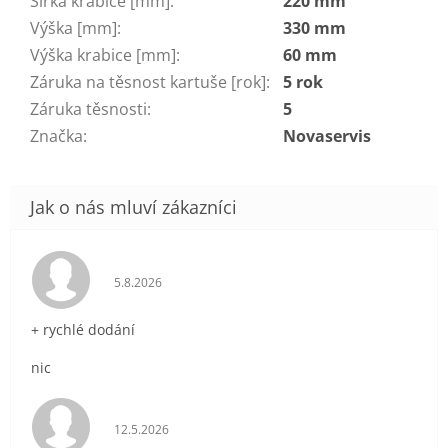
Šířka krabice [mm]
:
220 mm
Výška [mm]
:
330 mm
Výška krabice [mm]
:
60 mm
Záruka na těsnost kartuše [rok]
:
5 rok
Záruka těsnosti
:
5
Značka
:
Novaservis
Hodnocení obchodu je 5 z 5 hvězdiček.
5.8.2026
+ rychlé dodání
nic
Hodnocení obchodu je 5 z 5 hvězdiček.
12.5.2026