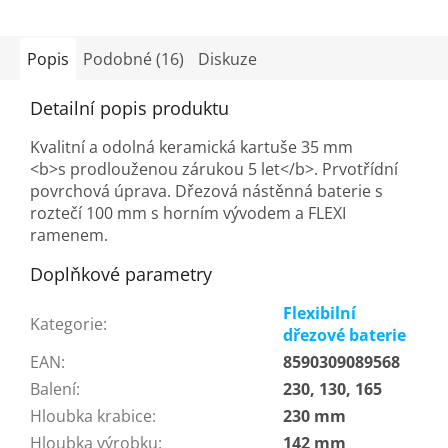
Popis
Podobné (16)
Diskuze
Detailní popis produktu
Kvalitní a odolná keramická kartuše 35 mm
<b>s prodlouženou zárukou 5 let</b>. Prvotřídní
povrchová úprava. Dřezová nástěnná baterie s
roztečí 100 mm s horním vývodem a FLEXI
ramenem.
Doplňkové parametry
Flexibilní
Kategorie
:
dřezové baterie
EAN
:
8590309089568
Balení
:
230, 130, 165
Hloubka krabice
:
230 mm
Hloubka výrobku
:
142 mm