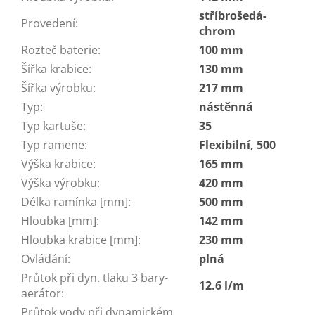
stříbrošedá-
Provedení
:
chrom
Rozteč baterie
:
100 mm
Šířka krabice
:
130 mm
Šířka výrobku
:
217 mm
Typ
:
nástěnná
Typ kartuše
:
35
Typ ramene
:
Flexibilní, 500
Výška krabice
:
165 mm
Výška výrobku
:
420 mm
Délka ramínka [mm]
:
500 mm
Hloubka [mm]
:
142 mm
Hloubka krabice [mm]
:
230 mm
Ovládání
:
plná
Průtok při dyn. tlaku 3 bary-
12.6 l/m
aerátor
:
Průtok vody při dynamickém