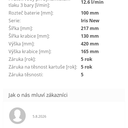
12.6 l/min
tlaku 3 bary [l/min]
:
Rozteč baterie [mm]
:
100 mm
Serie
:
Iris New
Šířka [mm]
:
217 mm
Šířka krabice [mm]
:
130 mm
Výška [mm]
:
420 mm
Výška krabice [mm]
:
165 mm
Záruka [rok]
:
5 rok
Záruka na těsnost kartuše [rok]
:
5 rok
Záruka těsnosti
:
5
Hodnocení obchodu je 5 z 5 hvězdiček.
5.8.2026