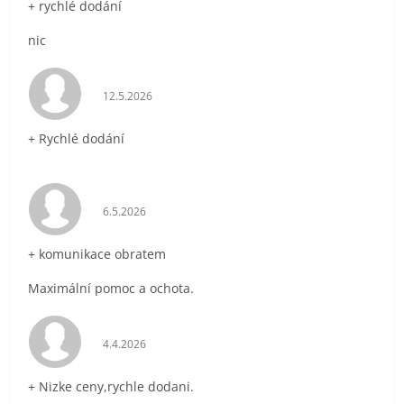
+ rychlé dodání
nic
Hodnocení obchodu je 5 z 5 hvězdiček.
12.5.2026
+ Rychlé dodání
Hodnocení obchodu je 5 z 5 hvězdiček.
6.5.2026
+ komunikace obratem
Maximální pomoc a ochota.
Hodnocení obchodu je 5 z 5 hvězdiček.
4.4.2026
+ Nizke ceny,rychle dodani.