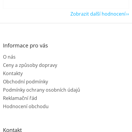
Zobrazit další hodnocení
Z
á
p
a
Informace pro vás
t
O nás
í
Ceny a způsoby dopravy
Kontakty
Obchodní podmínky
Podmínky ochrany osobních údajů
Reklamační řád
Hodnocení obchodu
Kontakt