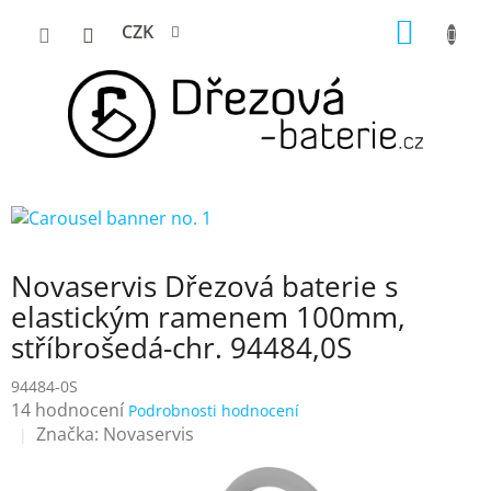
Přejít
NÁKUP
CZK
na
KOŠÍK
obsah
Novaservis Dřezová baterie s
elastickým ramenem 100mm,
stříbrošedá-chr. 94484,0S
94484-0S
Průměrné
14 hodnocení
Podrobnosti hodnocení
hodnocení
Značka:
Novaservis
produktu
je