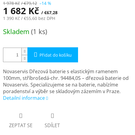
1 978 Kč
/ €79,12
–14 %
1 682 Kč
/ €67,28
1 390 Kč
/ €55,60
bez DPH
Měrná
Skladem
(1 ks)
cena:
Přidat do košíku
Novaservis Dřezová baterie s elastickým ramenem
100mm, stříbrošedá-chr. 94484,0S – dřezová baterie od
Novaservis. Specializujeme se na baterie, nabízíme
poradenství a výběr se skladovým zázemím v Praze.
Detailní informace
ZEPTAT SE
SDÍLET