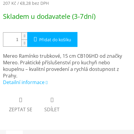
207 Kč
/ €8,28
bez DPH
Měrná
Skladem u dodavatele (3-7dní)
cena:
Přidat do košíku
Mereo Ramínko trubkové, 15 cm CB106HD od značky
Mereo. Praktické příslušenství pro kuchyň nebo
koupelnu – kvalitní provedení a rychlá dostupnost z
Prahy.
Detailní informace
ZEPTAT SE
SDÍLET