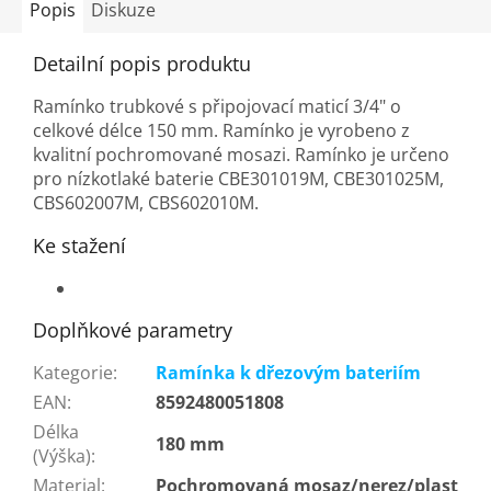
Popis
Diskuze
Detailní popis produktu
Ramínko trubkové s připojovací maticí 3/4" o
celkové délce 150 mm. Ramínko je vyrobeno z
kvalitní pochromované mosazi. Ramínko je určeno
pro nízkotlaké baterie CBE301019M, CBE301025M,
CBS602007M, CBS602010M.
Ke stažení
Doplňkové parametry
Kategorie
:
Ramínka k dřezovým bateriím
EAN
:
8592480051808
Délka
180 mm
(Výška)
:
Material
:
Pochromovaná mosaz/nerez/plast