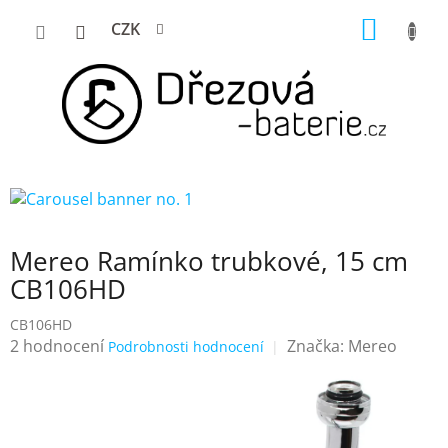
Přejít
NÁKUP
CZK
na
KOŠÍK
obsah
Mereo Ramínko trubkové, 15 cm
CB106HD
CB106HD
Průměrné
2 hodnocení
Značka:
Mereo
Podrobnosti hodnocení
hodnocení
produktu
je
4,0