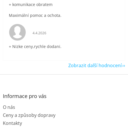
+ komunikace obratem
Maximální pomoc a ochota.
Hodnocení obchodu je 5 z 5 hvězdiček.
4.4.2026
+ Nizke ceny,rychle dodani.
Zobrazit další hodnocení
Z
á
p
a
Informace pro vás
t
O nás
í
Ceny a způsoby dopravy
Kontakty