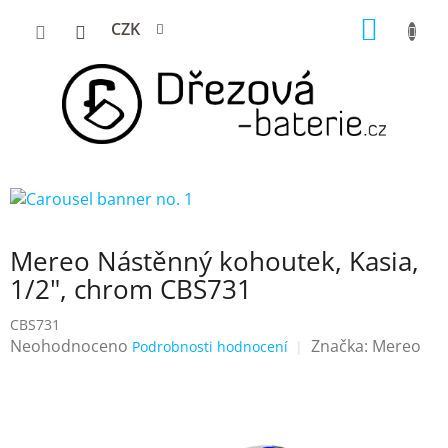
Přejít
NÁKUP
CZK
na
KOŠÍK
obsah
Mereo Nástěnný kohoutek, Kasia,
1/2", chrom CBS731
CBS731
Průměrné
Neohodnoceno
Značka:
Mereo
Podrobnosti hodnocení
hodnocení
produktu
je
0,0