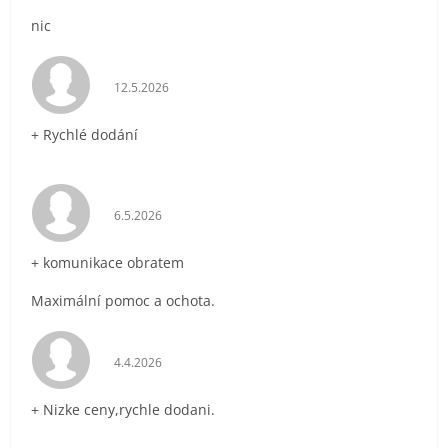
nic
Hodnocení obchodu je 5 z 5 hvězdiček.
12.5.2026
+ Rychlé dodání
Hodnocení obchodu je 5 z 5 hvězdiček.
6.5.2026
+ komunikace obratem
Maximální pomoc a ochota.
Hodnocení obchodu je 5 z 5 hvězdiček.
4.4.2026
+ Nizke ceny,rychle dodani.