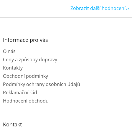
Zobrazit další hodnocení
Z
á
p
a
Informace pro vás
t
O nás
í
Ceny a způsoby dopravy
Kontakty
Obchodní podmínky
Podmínky ochrany osobních údajů
Reklamační řád
Hodnocení obchodu
Kontakt