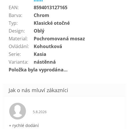
EAN
:
8594013127165
Barva
:
Chrom
Typ
:
Klasické otočné
Design
:
Oblý
Material
:
Pochromovaná mosaz
Ovládání
:
Kohoutková
Serie
:
Kasia
Varianta
:
nástěnná
Položka byla vyprodána…
Hodnocení obchodu je 5 z 5 hvězdiček.
5.8.2026
+ rychlé dodání