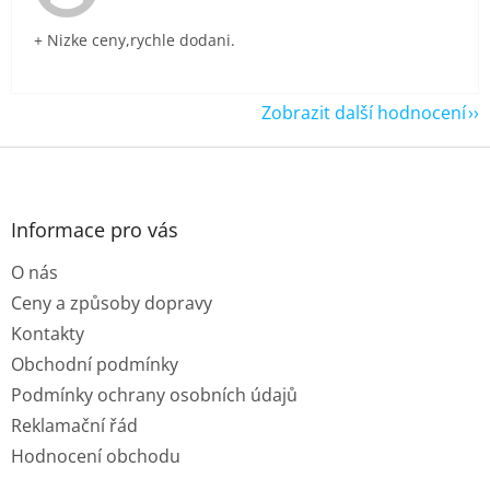
+ Nizke ceny,rychle dodani.
Zobrazit další hodnocení
Z
á
p
a
Informace pro vás
t
O nás
í
Ceny a způsoby dopravy
Kontakty
Obchodní podmínky
Podmínky ochrany osobních údajů
Reklamační řád
Hodnocení obchodu