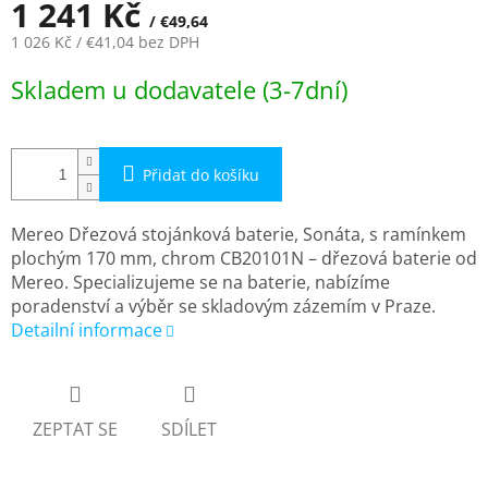
1 241 Kč
/ €49,64
1 026 Kč
/ €41,04
bez DPH
Měrná
Skladem u dodavatele (3-7dní)
cena:
Přidat do košíku
Mereo Dřezová stojánková baterie, Sonáta, s ramínkem
plochým 170 mm, chrom CB20101N – dřezová baterie od
Mereo. Specializujeme se na baterie, nabízíme
poradenství a výběr se skladovým zázemím v Praze.
Detailní informace
ZEPTAT SE
SDÍLET