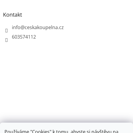
Kontakt
info
@
ceskakoupelna.cz
603574112
Používáme "Cookies" k tomu, abyste si návštěvu na