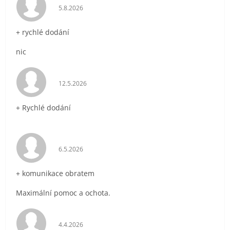
Hodnocení obchodu je 5 z 5 hvězdiček.
5.8.2026
+ rychlé dodání
nic
Hodnocení obchodu je 5 z 5 hvězdiček.
12.5.2026
+ Rychlé dodání
Hodnocení obchodu je 5 z 5 hvězdiček.
6.5.2026
+ komunikace obratem
Maximální pomoc a ochota.
Hodnocení obchodu je 5 z 5 hvězdiček.
4.4.2026