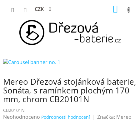
Přejít
NÁKUP
CZK
na
KOŠÍK
obsah
Mereo Dřezová stojánková baterie,
Sonáta, s ramínkem plochým 170
mm, chrom CB20101N
CB20101N
Průměrné
Neohodnoceno
Značka:
Mereo
Podrobnosti hodnocení
hodnocení
produktu
je