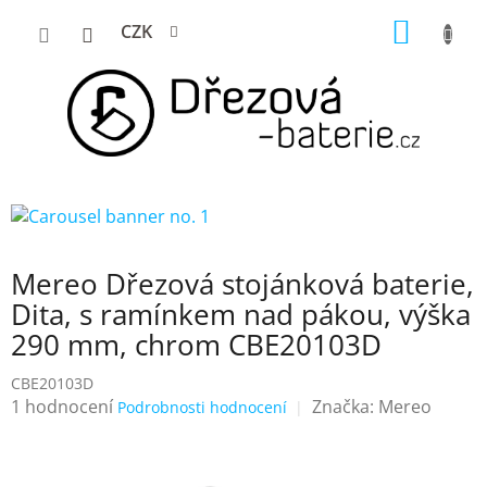
Přejít
NÁKUP
CZK
na
KOŠÍK
obsah
Mereo Dřezová stojánková baterie,
Dita, s ramínkem nad pákou, výška
290 mm, chrom CBE20103D
CBE20103D
Průměrné
1 hodnocení
Značka:
Mereo
Podrobnosti hodnocení
hodnocení
produktu
je