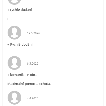
+ rychlé dodání
nic
Hodnocení obchodu je 5 z 5 hvězdiček.
12.5.2026
+ Rychlé dodání
Hodnocení obchodu je 5 z 5 hvězdiček.
6.5.2026
+ komunikace obratem
Maximální pomoc a ochota.
Hodnocení obchodu je 5 z 5 hvězdiček.
4.4.2026