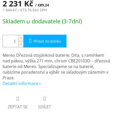
2 231 Kč
/ €89,24
1 844 Kč
/ €73,76
bez DPH
Měrná
Skladem u dodavatele (3-7dní)
cena:
Přidat do košíku
Mereo Dřezová stojánková baterie, Dita, s ramínkem
nad pákou, výška 271 mm, chrom CBE20103D – dřezová
baterie od Mereo. Specializujeme se na baterie,
nabízíme poradenství a výběr se skladovým zázemím v
Praze.
Detailní informace
ZEPTAT SE
SDÍLET