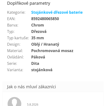
Doplňkové parametry
Kategorie
:
Stojánkové dřezové baterie
EAN
:
8592480065850
Barva
:
Chrom
Typ
:
Dřezová
Typ kartuše
:
35 mm
Design
:
Oblý / Hranatý
Material
:
Pochromovaná mosaz
Ovládání
:
Páková
Serie
:
Dita
Varianta
:
stojánková
Hodnocení obchodu je 5 z 5 hvězdiček.
5.8.2026