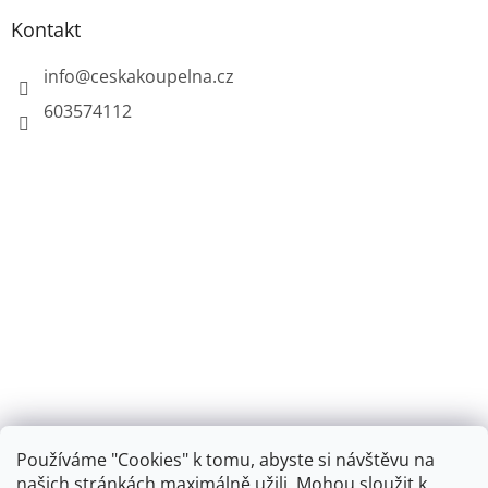
Kontakt
info
@
ceskakoupelna.cz
603574112
Používáme "Cookies" k tomu, abyste si návštěvu na
našich stránkách maximálně užili. Mohou sloužit k