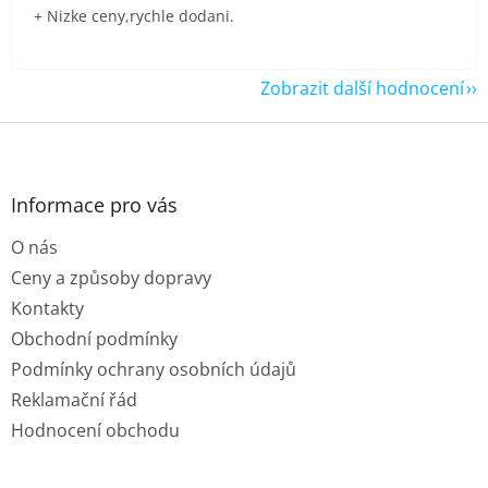
+ Nizke ceny,rychle dodani.
Zobrazit další hodnocení
Z
á
p
a
Informace pro vás
t
O nás
í
Ceny a způsoby dopravy
Kontakty
Obchodní podmínky
Podmínky ochrany osobních údajů
Reklamační řád
Hodnocení obchodu