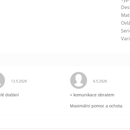
Des
Mat
Ovl
Seri
Var
ek.
Hodnocení obchodu je 5 z 5 hvězdiček.
Hodnocení obchodu 
12.5.2026
6.5.2026
hlé dodání
+ komunikace obratem
Maximální pomoc a ochota.