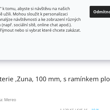
O NÁS
CENY A ZPŮSOBY DOPRAVY
KONTAKTY
OBCH
 k tomu, abyste si návštěvu na našich
Odmítn
 užili. Mohou sloužit k personalizaci
analýze návštěvnosti a ke zobrazení různých
HLEDAT
 (např. sociální sítě, online chat apod.).
řijmout nebo si vybrat které chcete zakázat.
OU
FLEXIBILNÍ
STOJÁNKOVÉ
PRO NÍZKOTLAKÉ OHŘ
Mereo Dřezová nástěnná baterie ,Zuna, 100 mm,
CB302AZ
terie ,Zuna, 100 mm, s ramínkem p
a:
Mereo
1 129 Kč
/ €45,16
–10 %