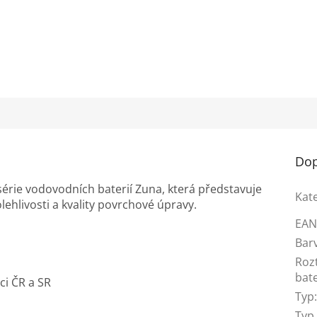
Dop
érie vodovodních baterií Zuna, která představuje
Kat
ehlivosti a kvality povrchové úpravy.
EA
Bar
Roz
bate
ci ČR a SR
Typ
Typ