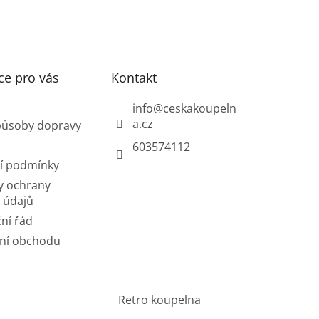
ce pro vás
Kontakt
info
@
ceskakoupeln
a.cz
působy dopravy
603574112
í podmínky
y ochrany
 údajů
ní řád
ní obchodu
Retro koupelna