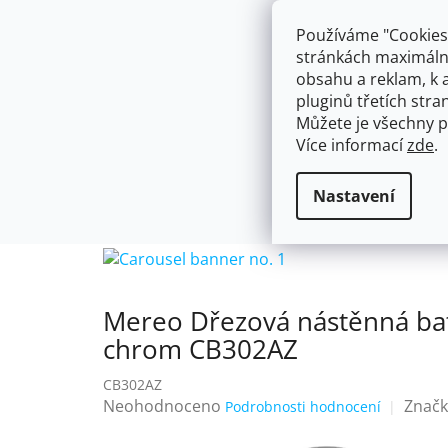
Přejít
603574112
info@ceskakoupelna.cz
na
Používáme "Cookies"
obsah
stránkách maximálně
obsahu a reklam, k 
pluginů třetích stran
Můžete je všechny p
Více informací
zde
.
AKCE
NÁSTĚNNÉ 150/100MM
SE SPRCH
Nástěnné
ROZTEČ 100
Domů
Nastavení
150/100mm
mm
Mereo Dřezová nástěnná ba
chrom CB302AZ
CB302AZ
Průměrné
Neohodnoceno
Značk
Podrobnosti hodnocení
hodnocení