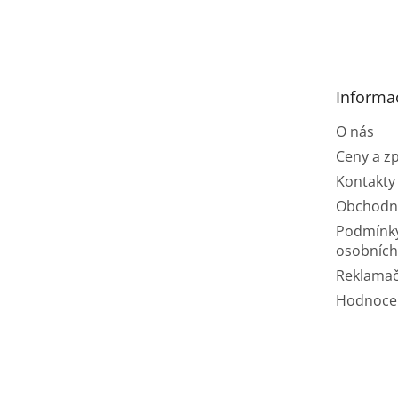
Z
á
p
a
t
Informa
í
O nás
Ceny a z
Kontakty
Obchodn
Podmínk
osobních
Reklamač
Hodnoce