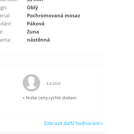
ign
:
Oblý
erial
:
Pochromovaná mosaz
ádání
:
Páková
e
:
Zuna
ianta
:
nástěnná
je 5 z 5 hvězdiček.
Hodnocení obchodu je 5 z 5 hvězdiček.
4.4.2026
+ Nizke ceny,rychle dodani.
Zobrazit další hodnocení