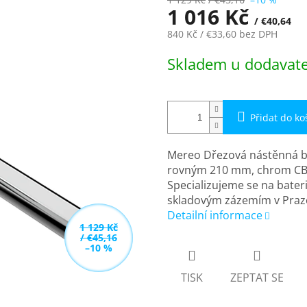
1 016 Kč
/ €40,64
840 Kč
/ €33,60
bez DPH
Měrná
Skladem u dodavatel
cena:
Přidat do ko
Mereo Dřezová nástěnná b
rovným 210 mm, chrom CB3
Specializujeme se na bater
skladovým zázemím v Praz
Detailní informace
1 129 Kč
/ €45,16
–10 %
TISK
ZEPTAT SE