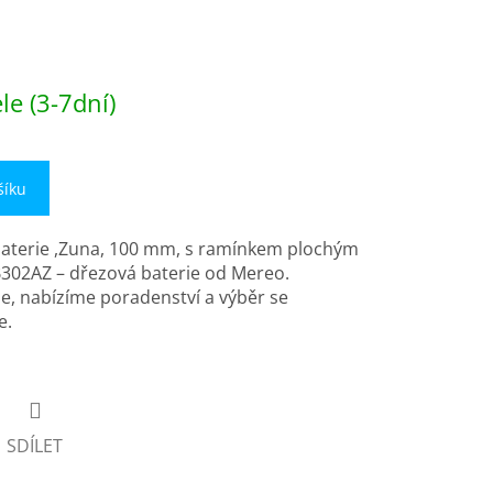
e (3-7dní)
šíku
aterie ,Zuna, 100 mm, s ramínkem plochým
02AZ – dřezová baterie od Mereo.
ie, nabízíme poradenství a výběr se
e.
SDÍLET