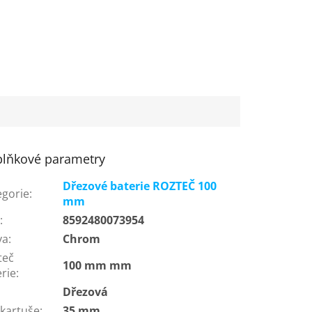
lňkové parametry
Dřezové baterie ROZTEČ 100
egorie
:
mm
N
:
8592480073954
va
:
Chrom
teč
100 mm mm
rie
:
:
Dřezová
 kartuše
:
35 mm