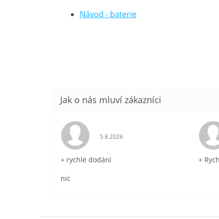
Návod - baterie
Hodnocení obchodu je 5 z 5 hvězdič
5.8.2026
+ rychlé dodání
+ Ryc
nic