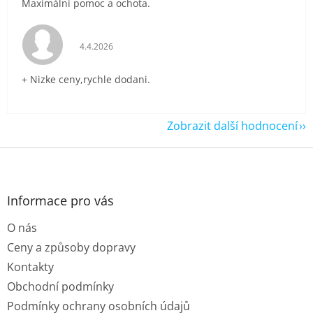
Maximální pomoc a ochota.
Hodnocení obchodu je 5 z 5 hvězdiček.
4.4.2026
+ Nizke ceny,rychle dodani.
Zobrazit další hodnocení
Z
á
p
a
Informace pro vás
t
O nás
í
Ceny a způsoby dopravy
Kontakty
Obchodní podmínky
Podmínky ochrany osobních údajů