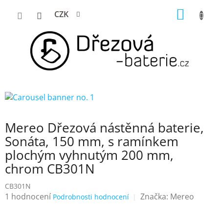
Přejít
NÁKUP
CZK
na
KOŠÍK
obsah
Mereo Dřezová nástěnná baterie,
Sonáta, 150 mm, s ramínkem
plochým vyhnutým 200 mm,
chrom CB301N
CB301N
Průměrné
1 hodnocení
Značka:
Mereo
Podrobnosti hodnocení
hodnocení
produktu