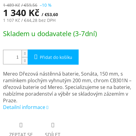
1 489 Kč
/ €59,56
–10 %
1 340 Kč
/ €53,60
1 107 Kč
/ €44,28
bez DPH
Měrná
Skladem u dodavatele (3-7dní)
cena:
Přidat do košíku
Mereo Dřezová nástěnná baterie, Sonáta, 150 mm, s
ramínkem plochým vyhnutým 200 mm, chrom CB301N –
dřezová baterie od Mereo. Specializujeme se na baterie,
nabízíme poradenství a výběr se skladovým zázemím v
Praze.
Detailní informace
ZEPTAT SE
SDÍLET