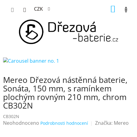
Přejít
NÁKUP
CZK
na
KOŠÍK
obsah
Mereo Dřezová nástěnná baterie,
Sonáta, 150 mm, s ramínkem
plochým rovným 210 mm, chrom
CB302N
CB302N
Průměrné
Neohodnoceno
Značka:
Mereo
Podrobnosti hodnocení
hodnocení
produktu