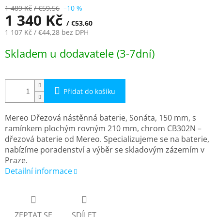
1 489 Kč
/ €59,56
–10 %
1 340 Kč
/ €53,60
1 107 Kč
/ €44,28
bez DPH
Měrná
Skladem u dodavatele (3-7dní)
cena:
Přidat do košíku
Mereo Dřezová nástěnná baterie, Sonáta, 150 mm, s
ramínkem plochým rovným 210 mm, chrom CB302N –
dřezová baterie od Mereo. Specializujeme se na baterie,
nabízíme poradenství a výběr se skladovým zázemím v
Praze.
Detailní informace
ZEPTAT SE
SDÍLET