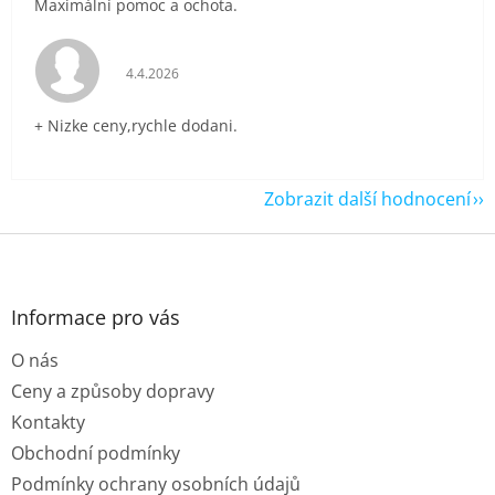
Maximální pomoc a ochota.
Hodnocení obchodu je 5 z 5 hvězdiček.
4.4.2026
+ Nizke ceny,rychle dodani.
Zobrazit další hodnocení
Z
á
p
a
Informace pro vás
t
O nás
í
Ceny a způsoby dopravy
Kontakty
Obchodní podmínky
Podmínky ochrany osobních údajů