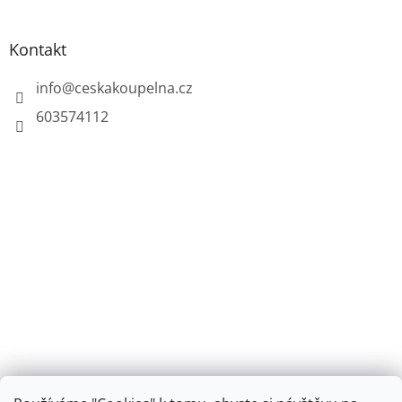
Kontakt
info
@
ceskakoupelna.cz
603574112