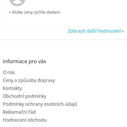
+ Nizke ceny,rychle dodani.
Zobrazit další hodnocení
Z
á
p
a
Informace pro vás
t
O nás
í
Ceny a způsoby dopravy
Kontakty
Obchodní podmínky
Podmínky ochrany osobních údajů
Reklamační řád
Hodnocení obchodu