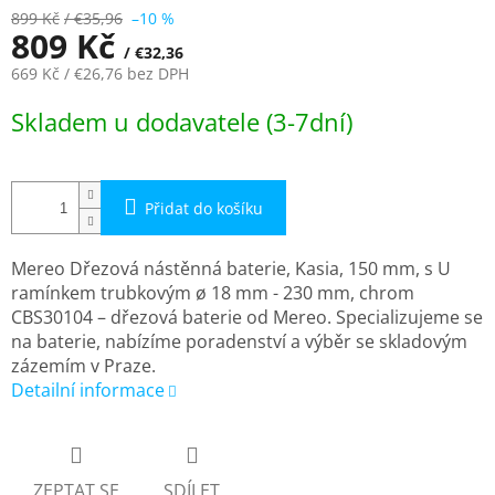
899 Kč
/ €35,96
–10 %
809 Kč
/ €32,36
669 Kč
/ €26,76
bez DPH
Měrná
Skladem u dodavatele (3-7dní)
cena:
Přidat do košíku
Mereo Dřezová nástěnná baterie, Kasia, 150 mm, s U
ramínkem trubkovým ø 18 mm - 230 mm, chrom
CBS30104 – dřezová baterie od Mereo. Specializujeme se
na baterie, nabízíme poradenství a výběr se skladovým
zázemím v Praze.
Detailní informace
ZEPTAT SE
SDÍLET