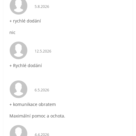
Hodnocení obchodu je 5 z 5 hvězdiček.
5.8.2026
+ rychlé dodání
nic
Hodnocení obchodu je 5 z 5 hvězdiček.
12.5.2026
+ Rychlé dodání
Hodnocení obchodu je 5 z 5 hvězdiček.
6.5.2026
+ komunikace obratem
Maximální pomoc a ochota.
Hodnocení obchodu je 5 z 5 hvězdiček.
4.4.2026