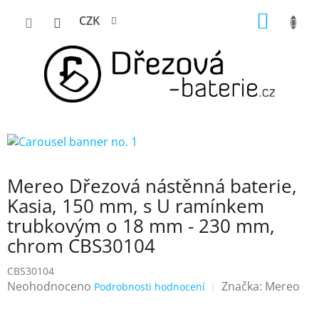
Přejít
NÁKUP
CZK
na
KOŠÍK
obsah
Mereo Dřezová nástěnná baterie,
Kasia, 150 mm, s U ramínkem
trubkovým o 18 mm - 230 mm,
chrom CBS30104
CBS30104
Průměrné
Neohodnoceno
Značka:
Mereo
Podrobnosti hodnocení
hodnocení
produktu