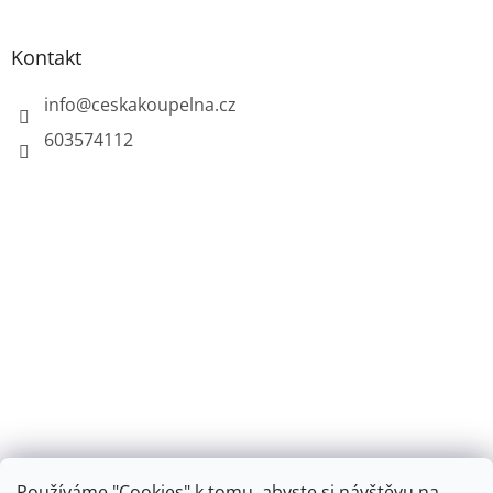
Kontakt
info
@
ceskakoupelna.cz
603574112
Používáme "Cookies" k tomu, abyste si návštěvu na