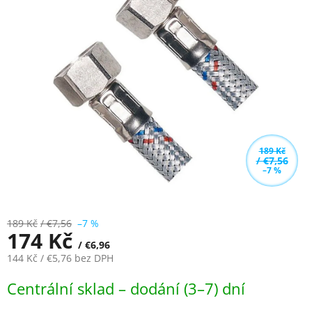
z
5
hvězdiček.
189 Kč
/ €7,56
–7 %
189 Kč
/ €7,56
–7 %
174 Kč
/ €6,96
144 Kč
/ €5,76
bez DPH
Měrná
Centrální sklad – dodání (3–7) dní
cena: