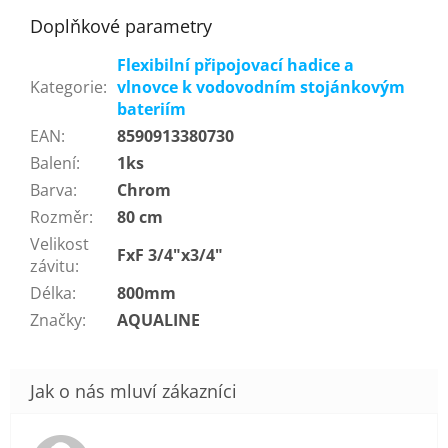
Doplňkové parametry
Flexibilní připojovací hadice a
Kategorie
:
vlnovce k vodovodním stojánkovým
bateriím
EAN
:
8590913380730
Balení
:
1ks
Barva
:
Chrom
Rozměr
:
80 cm
Velikost
FxF 3/4"x3/4"
závitu
:
Délka
:
800mm
Značky
:
AQUALINE