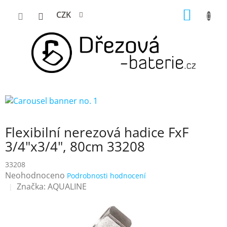
Přejít
NÁKUP
CZK
na
KOŠÍK
obsah
Flexibilní nerezová hadice FxF
3/4"x3/4", 80cm 33208
33208
Průměrné
Neohodnoceno
Podrobnosti hodnocení
hodnocení
Značka:
AQUALINE
produktu
je
0,0