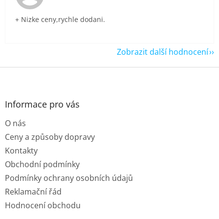
+ Nizke ceny,rychle dodani.
Zobrazit další hodnocení
Z
á
p
a
Informace pro vás
t
O nás
í
Ceny a způsoby dopravy
Kontakty
Obchodní podmínky
Podmínky ochrany osobních údajů
Reklamační řád
Hodnocení obchodu