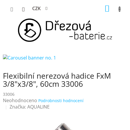
Přejít
NÁKUP
CZK
na
KOŠÍK
obsah
Flexibilní nerezová hadice FxM
3/8"x3/8", 60cm 33006
33006
Průměrné
Neohodnoceno
Podrobnosti hodnocení
hodnocení
Značka:
AQUALINE
produktu
je
0,0