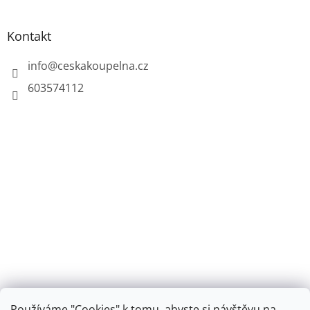
Kontakt
info
@
ceskakoupelna.cz
603574112
Používáme "Cookies" k tomu, abyste si návštěvu na