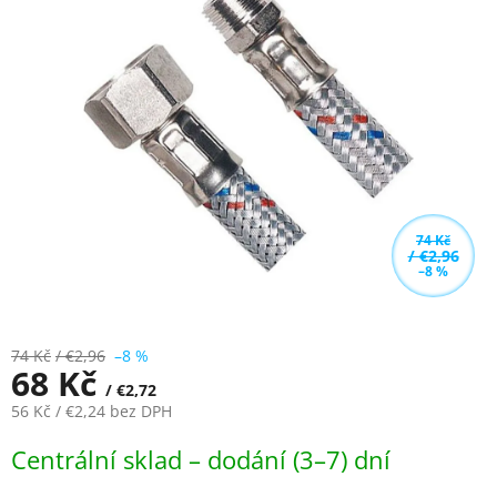
z
5
hvězdiček.
74 Kč
/ €2,96
–8 %
74 Kč
/ €2,96
–8 %
68 Kč
/ €2,72
56 Kč
/ €2,24
bez DPH
Měrná
Centrální sklad – dodání (3–7) dní
cena: