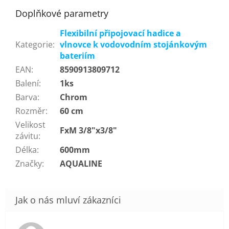
Doplňkové parametry
Flexibilní připojovací hadice a
Kategorie
:
vlnovce k vodovodním stojánkovým
bateriím
EAN
:
8590913809712
Balení
:
1ks
Barva
:
Chrom
Rozměr
:
60 cm
Velikost
FxM 3/8"x3/8"
závitu
:
Délka
:
600mm
Značky
:
AQUALINE