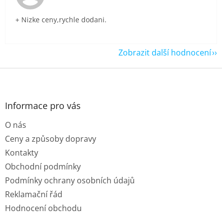
+ Nizke ceny,rychle dodani.
Zobrazit další hodnocení
Z
á
p
a
Informace pro vás
t
O nás
í
Ceny a způsoby dopravy
Kontakty
Obchodní podmínky
Podmínky ochrany osobních údajů
Reklamační řád
Hodnocení obchodu