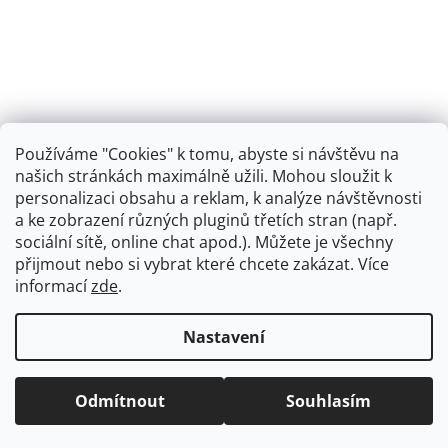
Používáme "Cookies" k tomu, abyste si návštěvu na
našich stránkách maximálně užili. Mohou sloužit k
personalizaci obsahu a reklam, k analýze návštěvnosti
Retro koupelna
a ke zobrazení různých pluginů třetích stran (např.
sociální sítě, online chat apod.). Můžete je všechny
přijmout nebo si vybrat které chcete zakázat. Více
informací
zde
.
Vytvořil Shoptet
+
plnenieshopu.cz
Nastavení
Copyright 2026
Dřezová-baterie.cz
. Všechna práva
Odmítnout
Souhlasím
vyhrazena.