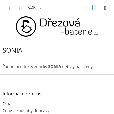
Přejít
NÁKUP
CZK
na
KOŠÍK
obsah
SONIA
Žádné produkty značky
SONIA
nebyly nalezeny...
Z
á
p
a
Informace pro vás
t
O nás
í
Ceny a způsoby dopravy