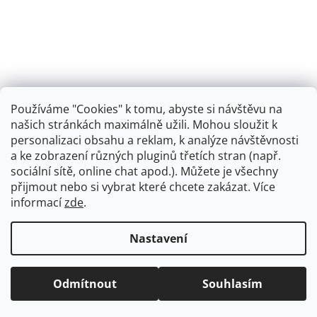
Používáme "Cookies" k tomu, abyste si návštěvu na
našich stránkách maximálně užili. Mohou sloužit k
personalizaci obsahu a reklam, k analýze návštěvnosti
Retro koupelna
a ke zobrazení různých pluginů třetích stran (např.
sociální sítě, online chat apod.). Můžete je všechny
přijmout nebo si vybrat které chcete zakázat. Více
informací
zde
.
Vytvořil Shoptet
+
plnenieshopu.cz
Nastavení
Copyright 2026
Dřezová-baterie.cz
. Všechna práva
Odmítnout
Souhlasím
vyhrazena.