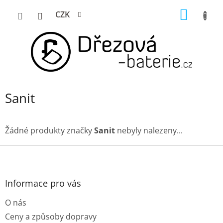
Přejít
NÁKUP
CZK
na
KOŠÍK
obsah
Sanit
Žádné produkty značky
Sanit
nebyly nalezeny...
Z
á
p
a
Informace pro vás
t
O nás
í
Ceny a způsoby dopravy