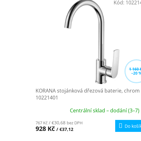
Kód:
10221
í
ý
p
p
r
i
o
s
d
p
u
r
k
o
t
d
ů
u
k
1 160 
–20 
t
ů
KORANA stojánková dřezová baterie, chrom
10221401
Centrální sklad – dodání (3–7)
/ €30,68
767 Kč
bez DPH
Do koší
928 Kč
/ €37,12