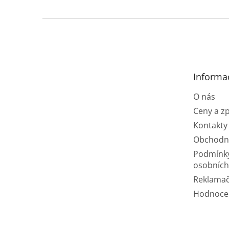
Z
á
p
a
t
Informa
í
O nás
Ceny a z
Kontakty
Obchodn
Podmínk
osobních
Reklamač
Hodnoce