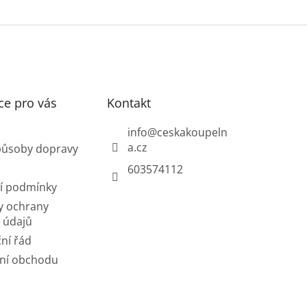
O
z
v
5
l
hvě
á
d
a
c
í
ce pro vás
Kontakt
p
r
info
@
ceskakoupeln
v
a.cz
působy dopravy
k
y
603574112
v
í podmínky
ý
p
y ochrany
i
 údajů
s
ní řád
u
ní obchodu