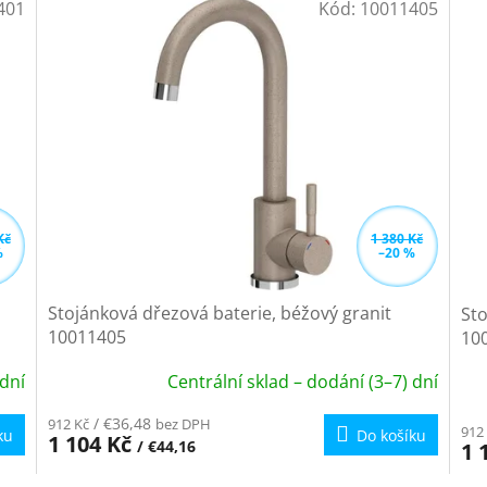
401
Kód:
10011405
Kč
1 380 Kč
%
–20 %
Stojánková dřezová baterie, béžový granit
Sto
10011405
10
 dní
Centrální sklad – dodání (3–7) dní
Pr
ho
/ €36,48
912 Kč
bez DPH
912
ku
Do košíku
pr
1 104 Kč
/ €44,16
1 
je
5,0