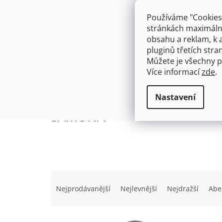
Přejít
603574112
info@ceskakoupelna.cz
na
Používáme "Cookies"
obsah
stránkách maximálně
obsahu a reklam, k 
pluginů třetích stran
Můžete je všechny p
Více informací
zde
.
AKCE
NÁSTĚNNÉ 150/100MM
SE SPRCH
Prodávané značky
SAMONA
Domů
Nastavení
SAMONA
Ř
a
Nejprodávanější
Nejlevnější
Nejdražší
Abe
z
e
n
V