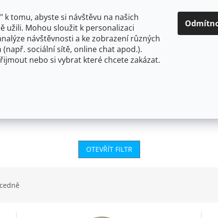
O NÁS
CENY A ZPŮSOBY DOPRAVY
KONTAKTY
OBCH
 k tomu, abyste si návštěvu na našich
Odmítn
 užili. Mohou sloužit k personalizaci
analýze návštěvnosti a ke zobrazení různých
HLEDAT
 (např. sociální sítě, online chat apod.).
řijmout nebo si vybrat které chcete zakázat.
OU
FLEXIBILNÍ
STOJÁNKOVÉ
PRO NÍZKOTLAKÉ OHŘ
OTEVŘÍT FILTR
cedně