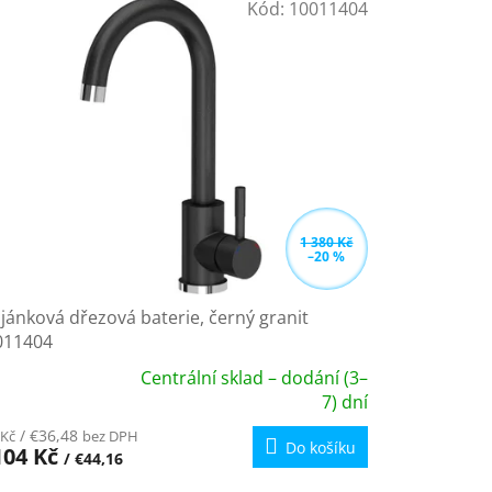
Kód:
10011404
1 380 Kč
–20 %
jánková dřezová baterie, černý granit
011404
Centrální sklad – dodání (3–
ůměrné
7) dní
dnocení
/ €36,48
 Kč
bez DPH
oduktu
Do košíku
104 Kč
/ €44,16