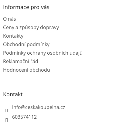
p
a
a
Informace pro vás
c
t
í
O nás
í
p
r
Ceny a způsoby dopravy
v
Kontakty
k
y
Obchodní podmínky
v
Podmínky ochrany osobních údajů
ý
p
Reklamační řád
i
Hodnocení obchodu
s
u
Kontakt
info
@
ceskakoupelna.cz
603574112