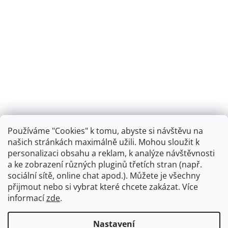
Používáme "Cookies" k tomu, abyste si návštěvu na
našich stránkách maximálně užili. Mohou sloužit k
personalizaci obsahu a reklam, k analýze návštěvnosti
Retro koupelna
a ke zobrazení různých pluginů třetích stran (např.
sociální sítě, online chat apod.). Můžete je všechny
přijmout nebo si vybrat které chcete zakázat. Více
informací
zde
.
Vytvořil Shoptet
+
plnenieshopu.cz
Nastavení