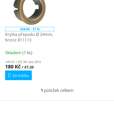
p
r
i
o
s
d
p
u
r
k
o
219 Kč
–17 %
t
d
Krytka přepadu Ø 24mm,
ů
u
bronz 811113
k
t
Skladem
(1 ks)
ů
/ €5,96
149 Kč
bez DPH
180 Kč
/ €7,20
Do košíku
1
položek celkem
O
v
l
Z
á
á
d