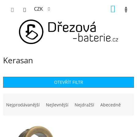
Přejít
NÁKUP
CZK
na
KOŠÍK
obsah
Kerasan
OTEVŘÍT FILTR
Ř
a
Nejprodávanější
Nejlevnější
Nejdražší
Abecedně
z
e
n
V
í
ý
p