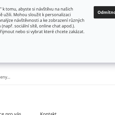
O NÁS
CENY A ZPŮSOBY DOPRAVY
KONTAKTY
OBCH
 k tomu, abyste si návštěvu na našich
Odmítn
 užili. Mohou sloužit k personalizaci
analýze návštěvnosti a ke zobrazení různých
HLEDAT
 (např. sociální sítě, online chat apod.).
řijmout nebo si vybrat které chcete zakázat.
OU
FLEXIBILNÍ
STOJÁNKOVÉ
PRO NÍZKOTLAKÉ OHŘ
eny...
ce pro vás
Kontakt