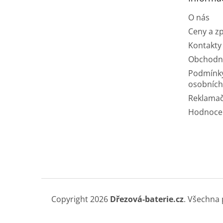
í
O nás
Ceny a z
Kontakty
Obchodn
Podmínk
osobních
Reklamač
Hodnoce
Copyright 2026
Dřezová-baterie.cz
. Všechna 