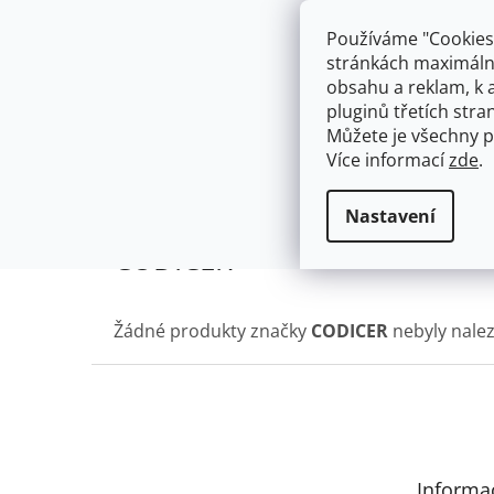
Přejít
603574112
info@ceskakoupelna.cz
na
Používáme "Cookies"
obsah
stránkách maximálně
obsahu a reklam, k 
pluginů třetích stran
Můžete je všechny p
Více informací
zde
.
AKCE
NÁSTĚNNÉ 150/100MM
SE SPRCH
Prodávané značky
CODICER
Domů
Nastavení
CODICER
Žádné produkty značky
CODICER
nebyly nalez
Z
á
p
a
t
Informa