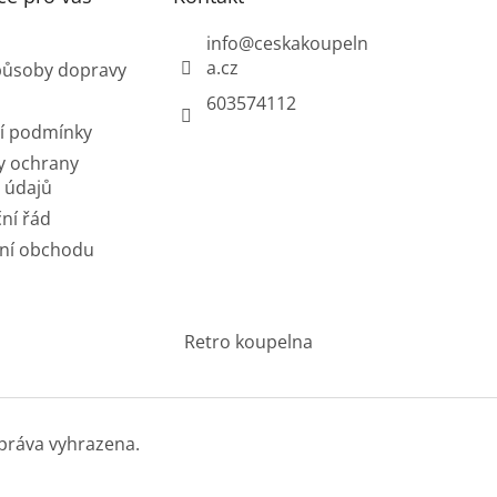
info
@
ceskakoupeln
a.cz
působy dopravy
603574112
í podmínky
y ochrany
 údajů
ní řád
ní obchodu
Retro koupelna
práva vyhrazena.