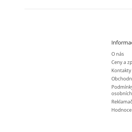
Z
á
p
a
t
Informa
í
O nás
Ceny a z
Kontakty
Obchodn
Podmínk
osobních
Reklamač
Hodnoce