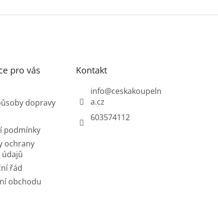
O
v
l
á
d
a
c
í
ce pro vás
Kontakt
p
r
info
@
ceskakoupeln
v
a.cz
působy dopravy
k
y
603574112
v
í podmínky
ý
p
y ochrany
i
 údajů
s
ní řád
u
ní obchodu