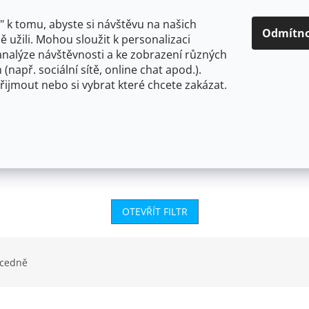
O NÁS
CENY A ZPŮSOBY DOPRAVY
KONTAKTY
OBCH
 k tomu, abyste si návštěvu na našich
Odmítn
 užili. Mohou sloužit k personalizaci
analýze návštěvnosti a ke zobrazení různých
HLEDAT
 (např. sociální sítě, online chat apod.).
řijmout nebo si vybrat které chcete zakázat.
OU
FLEXIBILNÍ
STOJÁNKOVÉ
PRO NÍZKOTLAKÉ OHŘ
OTEVŘÍT FILTR
cedně