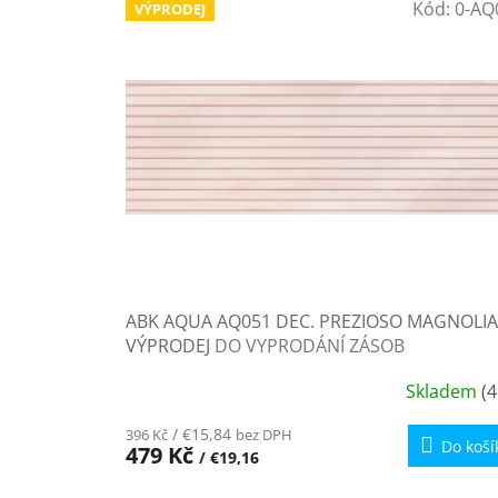
Kód:
0-AQ
VÝPRODEJ
í
ý
p
p
r
i
o
s
d
p
u
r
k
o
t
d
ů
u
k
t
ů
ABK AQUA AQ051 DEC. PREZIOSO MAGNOLIA
VÝPRODEJ
DO VYPRODÁNÍ ZÁSOB
Skladem
(4
/ €15,84
396 Kč
bez DPH
Do koší
479 Kč
/ €19,16