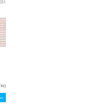
051
 ks)
ku