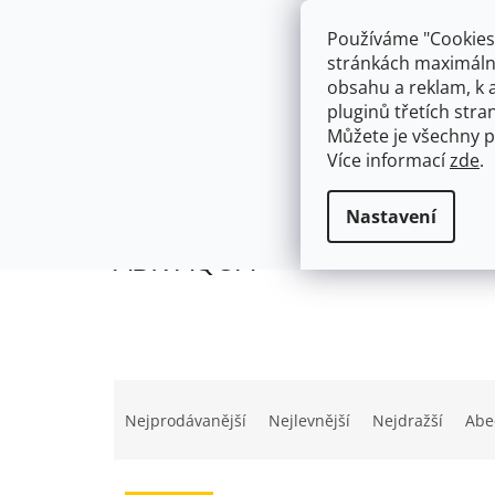
Přejít
603574112
info@ceskakoupelna.cz
na
Používáme "Cookies"
obsah
stránkách maximálně
obsahu a reklam, k 
pluginů třetích stran
Můžete je všechny p
Více informací
zde
.
AKCE
NÁSTĚNNÉ 150/100MM
SE SPRCH
Prodávané značky
ABK AQUA
Domů
Nastavení
ABK AQUA
Ř
a
Nejprodávanější
Nejlevnější
Nejdražší
Abe
z
e
n
V