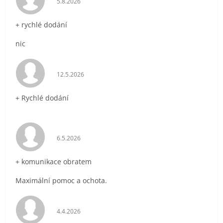
5.8.2026
+ rychlé dodání
nic
Hodnocení obchodu je 5 z 5 hvězdiček.
12.5.2026
+ Rychlé dodání
Hodnocení obchodu je 5 z 5 hvězdiček.
6.5.2026
+ komunikace obratem
Maximální pomoc a ochota.
Hodnocení obchodu je 5 z 5 hvězdiček.
4.4.2026