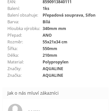
EAN
:
8590913840111
Balení
:
1ks
Balení obsahuje
:
Přepadová souprava, Sifon
Barva
:
Bílá
Hloubka výrobku
:
340mm mm
Přepad
:
ANO
Rozměr
:
55x21x34 cm
Šířka
:
550mm
Délka
:
210mm
Material
:
Polypropylen
Značky
:
AQUALINE
Značka
:
AQUALINE
Hodnocení obchodu je 5 z 5 hvězdiček.