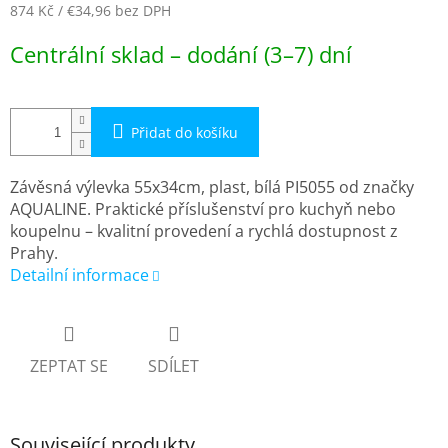
874 Kč
/ €34,96
bez DPH
Měrná
Centrální sklad – dodání (3–7) dní
cena:
Přidat do košíku
Závěsná výlevka 55x34cm, plast, bílá PI5055 od značky
AQUALINE. Praktické příslušenství pro kuchyň nebo
koupelnu – kvalitní provedení a rychlá dostupnost z
Prahy.
Detailní informace
ZEPTAT SE
SDÍLET
Související produkty