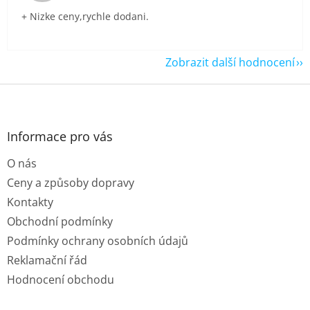
+ Nizke ceny,rychle dodani.
Zobrazit další hodnocení
Z
á
p
a
Informace pro vás
t
O nás
í
Ceny a způsoby dopravy
Kontakty
Obchodní podmínky
Podmínky ochrany osobních údajů
Reklamační řád
Hodnocení obchodu