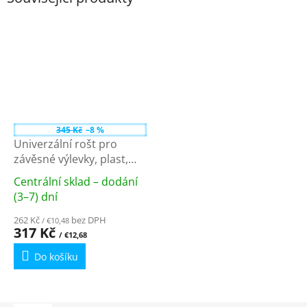
345 Kč
–8 %
Univerzální rošt pro
závěsné výlevky, plast,
bílá PI5020
Centrální sklad – dodání
Průměrné
(3–7) dní
hodnocení
262 Kč
bez DPH
produktu
/ €10,48
317 Kč
je
/ €12,68
5,0
Do košíku
z
5
hvězdiček.