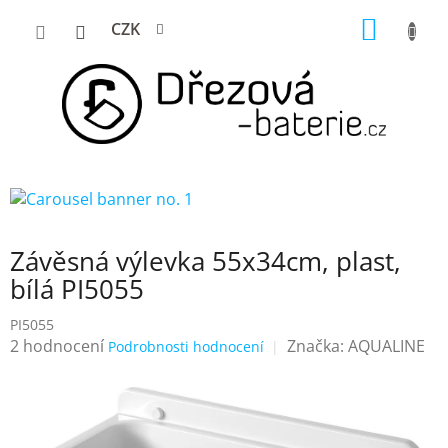
Přejít
NÁKUP
CZK
na
KOŠÍK
obsah
Závěsná výlevka 55x34cm, plast,
bílá PI5055
PI5055
Průměrné
2 hodnocení
Značka:
AQUALINE
Podrobnosti hodnocení
hodnocení
produktu
je
5,0