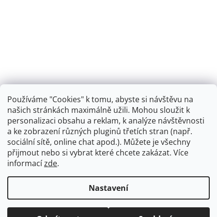
Používáme "Cookies" k tomu, abyste si návštěvu na
našich stránkách maximálně užili. Mohou sloužit k
personalizaci obsahu a reklam, k analýze návštěvnosti
Retro koupelna
a ke zobrazení různých pluginů třetích stran (např.
sociální sítě, online chat apod.). Můžete je všechny
přijmout nebo si vybrat které chcete zakázat. Více
informací
zde
.
Vytvořil Shoptet
+
plnenieshopu.cz
Nastavení
Copyright 2026
Dřezová-baterie.cz
. Všechna práva