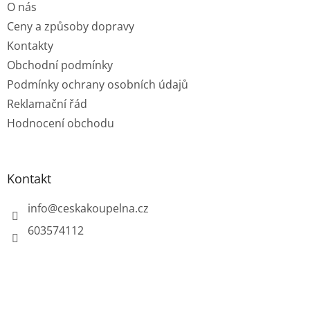
O nás
í
Ceny a způsoby dopravy
Kontakty
Obchodní podmínky
Podmínky ochrany osobních údajů
Reklamační řád
Hodnocení obchodu
Kontakt
info
@
ceskakoupelna.cz
603574112