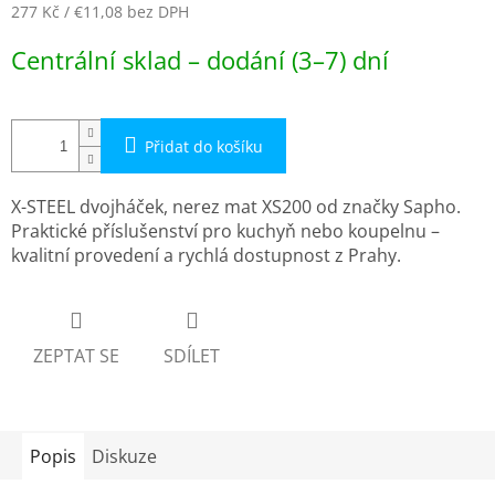
277 Kč
/ €11,08
bez DPH
Měrná
Centrální sklad – dodání (3–7) dní
cena:
Přidat do košíku
X-STEEL dvojháček, nerez mat XS200 od značky Sapho.
Praktické příslušenství pro kuchyň nebo koupelnu –
kvalitní provedení a rychlá dostupnost z Prahy.
ZEPTAT SE
SDÍLET
Popis
Diskuze