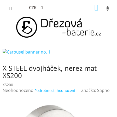
Přejít
NÁKUP
CZK
na
KOŠÍK
obsah
X-STEEL dvojháček, nerez mat
XS200
XS200
Průměrné
Neohodnoceno
Značka:
Sapho
Podrobnosti hodnocení
hodnocení
produktu
je
0,0