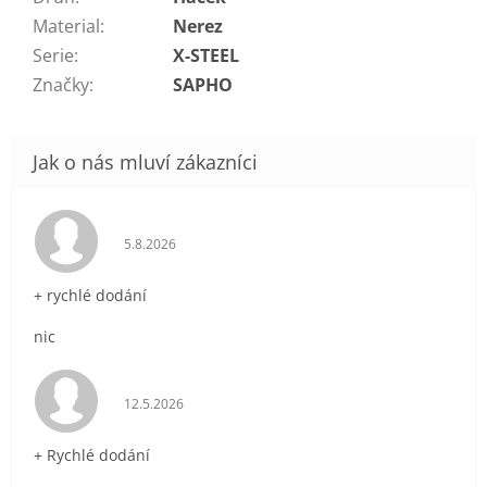
Material
:
Nerez
Serie
:
X-STEEL
Značky
:
SAPHO
Hodnocení obchodu je 5 z 5 hvězdiček.
5.8.2026
+ rychlé dodání
nic
Hodnocení obchodu je 5 z 5 hvězdiček.
12.5.2026
+ Rychlé dodání