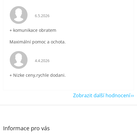
Hodnocení obchodu je 5 z 5 hvězdiček.
6.5.2026
+ komunikace obratem
Maximální pomoc a ochota.
Hodnocení obchodu je 5 z 5 hvězdiček.
4.4.2026
+ Nizke ceny,rychle dodani.
Zobrazit další hodnocení
Z
á
p
a
Informace pro vás
t