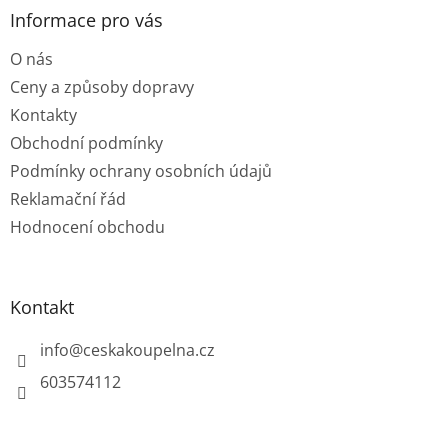
a
Informace pro vás
t
O nás
í
Ceny a způsoby dopravy
Kontakty
Obchodní podmínky
Podmínky ochrany osobních údajů
Reklamační řád
Hodnocení obchodu
Kontakt
info
@
ceskakoupelna.cz
603574112