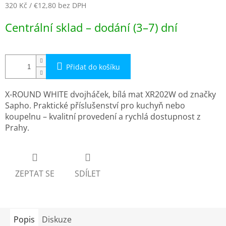
320 Kč
/ €12,80
bez DPH
Měrná
Centrální sklad – dodání (3–7) dní
cena:
Přidat do košíku
X-ROUND WHITE dvojháček, bílá mat XR202W od značky
Sapho. Praktické příslušenství pro kuchyň nebo
koupelnu – kvalitní provedení a rychlá dostupnost z
Prahy.
ZEPTAT SE
SDÍLET
Popis
Diskuze