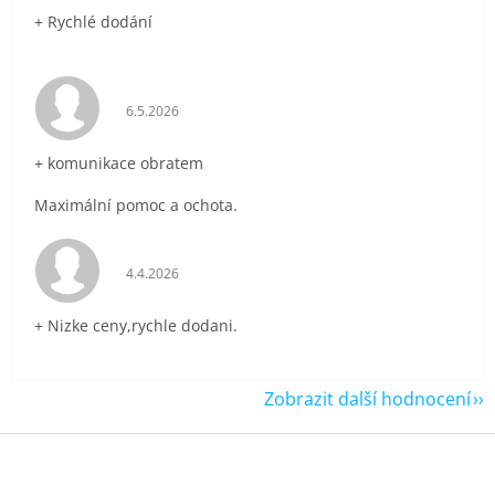
+ Rychlé dodání
Hodnocení obchodu je 5 z 5 hvězdiček.
6.5.2026
+ komunikace obratem
Maximální pomoc a ochota.
Hodnocení obchodu je 5 z 5 hvězdiček.
4.4.2026
+ Nizke ceny,rychle dodani.
Zobrazit další hodnocení
Z
á
p