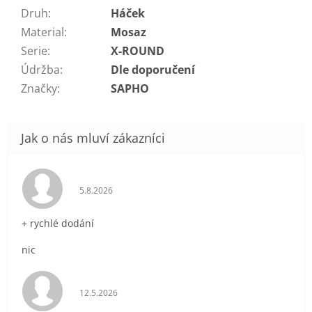
Druh
:
Háček
Material
:
Mosaz
Serie
:
X-ROUND
Údržba
:
Dle doporučení
Značky
:
SAPHO
Hodnocení obchodu je 5 z 5 hvězdiček.
5.8.2026
+ rychlé dodání
nic
Hodnocení obchodu je 5 z 5 hvězdiček.
12.5.2026