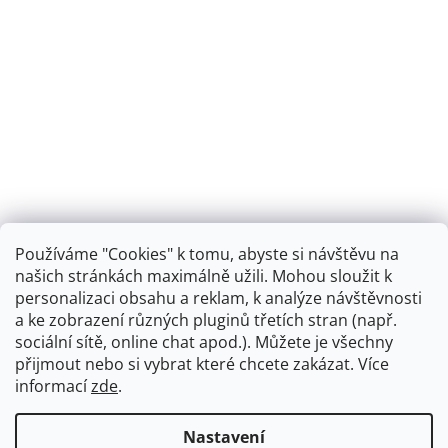
Používáme "Cookies" k tomu, abyste si návštěvu na
našich stránkách maximálně užili. Mohou sloužit k
personalizaci obsahu a reklam, k analýze návštěvnosti
Retro koupelna
a ke zobrazení různých pluginů třetích stran (např.
sociální sítě, online chat apod.). Můžete je všechny
přijmout nebo si vybrat které chcete zakázat. Více
informací
zde
.
Vytvořil Shoptet
+
plnenieshopu.cz
Nastavení