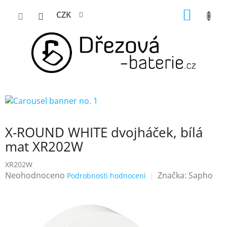
Přejít
NÁKUP
CZK
na
KOŠÍK
obsah
X-ROUND WHITE dvojháček, bílá
mat XR202W
XR202W
Průměrné
Neohodnoceno
Značka:
Sapho
Podrobnosti hodnocení
hodnocení
produktu
je
0,0