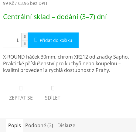
99 Kč
/ €3,96
bez DPH
Měrná
Centrální sklad – dodání (3–7) dní
cena:
Přidat do košíku
X-ROUND háček 30mm, chrom XR212 od značky Sapho.
Praktické příslušenství pro kuchyň nebo koupelnu –
kvalitní provedení a rychlá dostupnost z Prahy.
ZEPTAT SE
SDÍLET
Popis
Podobné (3)
Diskuze