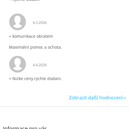
Hodnocení obchodu je 5 z 5 hvězdiček.
6.5.2026
+ komunikace obratem
Maximální pomoc a ochota.
Hodnocení obchodu je 5 z 5 hvězdiček.
4.4.2026
+ Nizke ceny,rychle dodani.
Zobrazit další hodnocení
Z
á
p
a
Informace pro vás