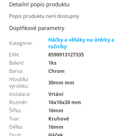
Detailní popis produktu
Popis produktu není dostupný
Doplňkové parametry
Háčky a věšáky na útěrky a
Kategorie
:
ručníky
EAN
:
8590913127335
Balení
:
1ks
Barva
:
Chrom
Hloubka
30mm mm
výrobku
:
Instalace
:
Vrtání
Rozměr
:
16x16x30 mm
Šířka
:
16mm
Tvar
:
Kruhové
Délka
:
16mm
Druh
:
Háček