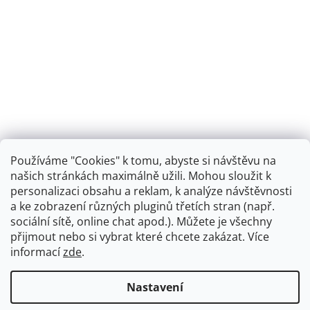
Používáme "Cookies" k tomu, abyste si návštěvu na
našich stránkách maximálně užili. Mohou sloužit k
personalizaci obsahu a reklam, k analýze návštěvnosti
Retro koupelna
a ke zobrazení různých pluginů třetích stran (např.
sociální sítě, online chat apod.). Můžete je všechny
přijmout nebo si vybrat které chcete zakázat. Více
informací
zde
.
Vytvořil Shoptet
+
plnenieshopu.cz
Nastavení