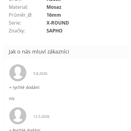
Material
:
Mosaz
Průměr_Ø
:
16mm
Serie
:
X-ROUND
Značky
:
SAPHO
Hodnocení obchodu je 5 z 5 hvězdiček.
5.8.2026
+ rychlé dodání
nic
Hodnocení obchodu je 5 z 5 hvězdiček.
12.5.2026
+ Rychlé dodání