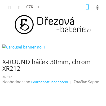
Přejít
NÁKUP
CZK
na
KOŠÍK
obsah
X-ROUND háček 30mm, chrom
XR212
XR212
Průměrné
Neohodnoceno
Značka:
Sapho
Podrobnosti hodnocení
hodnocení
produktu
je
0,0