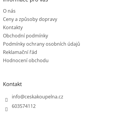
t
O nás
í
Ceny a způsoby dopravy
Kontakty
Obchodní podmínky
Podmínky ochrany osobních údajů
Reklamační řád
Hodnocení obchodu
Kontakt
info
@
ceskakoupelna.cz
603574112