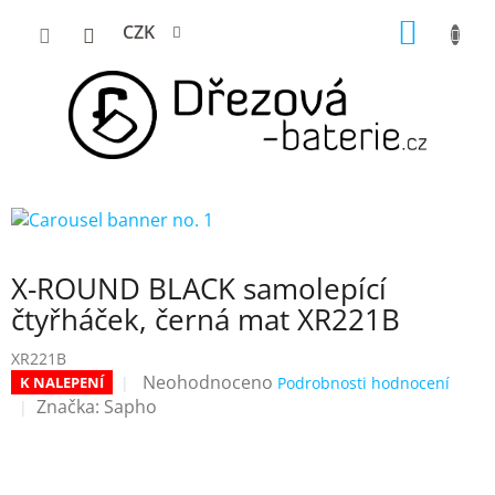
Přejít
NÁKUP
CZK
na
KOŠÍK
obsah
X-ROUND BLACK samolepící
čtyřháček, černá mat XR221B
XR221B
Průměrné
Neohodnoceno
K NALEPENÍ
Podrobnosti hodnocení
hodnocení
Značka:
Sapho
produktu
je
0,0