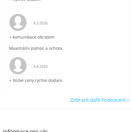
Hodnocení obchodu je 5 z 5 hvězdiček.
6.5.2026
+ komunikace obratem
Maximální pomoc a ochota.
Hodnocení obchodu je 5 z 5 hvězdiček.
4.4.2026
+ Nizke ceny,rychle dodani.
Zobrazit další hodnocení
Z
á
p
a
Informace pro vás