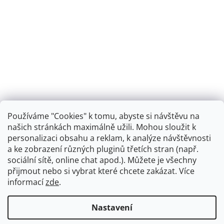
Používáme "Cookies" k tomu, abyste si návštěvu na
našich stránkách maximálně užili. Mohou sloužit k
personalizaci obsahu a reklam, k analýze návštěvnosti
Retro koupelna
a ke zobrazení různých pluginů třetích stran (např.
sociální sítě, online chat apod.). Můžete je všechny
přijmout nebo si vybrat které chcete zakázat. Více
informací
zde
.
Vytvořil Shoptet
+
plnenieshopu.cz
Nastavení