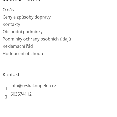
t
O nás
í
Ceny a způsoby dopravy
Kontakty
Obchodní podmínky
Podmínky ochrany osobních údajů
Reklamační řád
Hodnocení obchodu
Kontakt
info
@
ceskakoupelna.cz
603574112