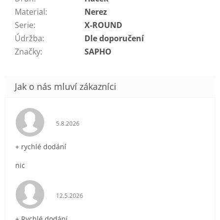
Material
:
Nerez
Serie
:
X-ROUND
Údržba
:
Dle doporučení
Značky
:
SAPHO
Hodnocení obchodu je 5 z 5 hvězdiček.
5.8.2026
+ rychlé dodání
nic
Hodnocení obchodu je 5 z 5 hvězdiček.
12.5.2026
+ Rychlé dodání