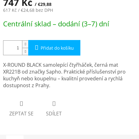
747 Kč
/ €29,88
617 Kč
/ €24,68
bez DPH
Měrná
Centrální sklad – dodání (3–7) dní
cena:
Přidat do košíku
X-ROUND BLACK samolepící čtyřháček, černá mat
XR221B od značky Sapho. Praktické příslušenství pro
kuchyň nebo koupelnu – kvalitní provedení a rychlá
dostupnost z Prahy.
ZEPTAT SE
SDÍLET