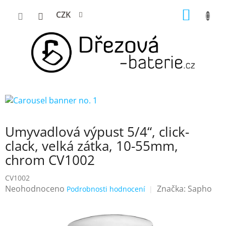
Přejít
NÁKUP
CZK
na
KOŠÍK
obsah
Umyvadlová výpust 5/4“, click-
clack, velká zátka, 10-55mm,
chrom CV1002
CV1002
Průměrné
Neohodnoceno
Značka:
Sapho
Podrobnosti hodnocení
hodnocení
produktu
je