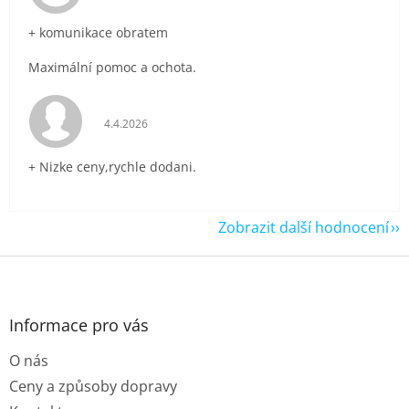
+ komunikace obratem
Maximální pomoc a ochota.
Hodnocení obchodu je 5 z 5 hvězdiček.
4.4.2026
+ Nizke ceny,rychle dodani.
Zobrazit další hodnocení
Z
á
p
a
Informace pro vás
t
O nás
í
Ceny a způsoby dopravy