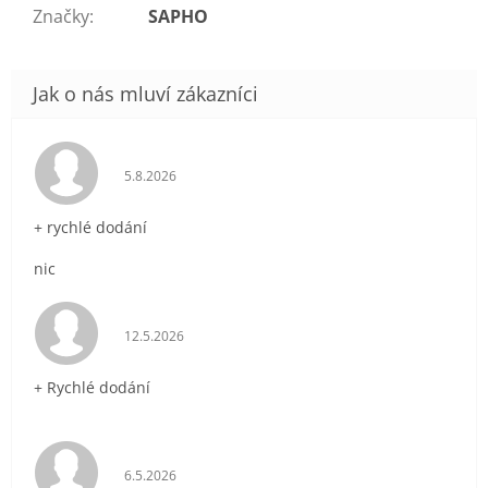
Značky
:
SAPHO
Hodnocení obchodu je 5 z 5 hvězdiček.
5.8.2026
+ rychlé dodání
nic
Hodnocení obchodu je 5 z 5 hvězdiček.
12.5.2026
+ Rychlé dodání
Hodnocení obchodu je 5 z 5 hvězdiček.
6.5.2026