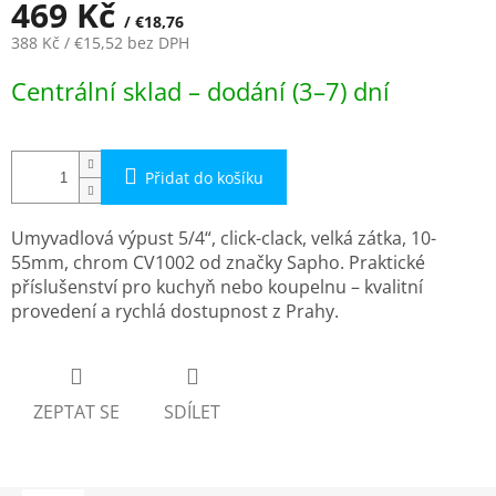
469 Kč
/ €18,76
388 Kč
/ €15,52
bez DPH
Měrná
Centrální sklad – dodání (3–7) dní
cena:
Přidat do košíku
Umyvadlová výpust 5/4“, click-clack, velká zátka, 10-
55mm, chrom CV1002 od značky Sapho. Praktické
příslušenství pro kuchyň nebo koupelnu – kvalitní
provedení a rychlá dostupnost z Prahy.
ZEPTAT SE
SDÍLET