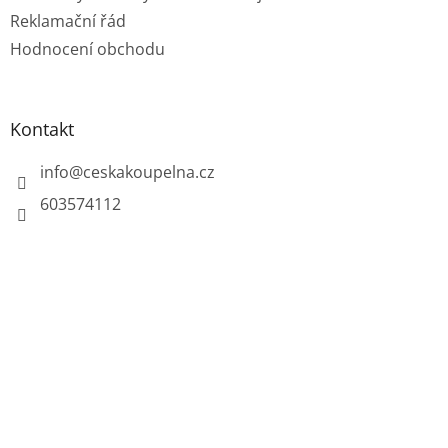
Reklamační řád
Hodnocení obchodu
Kontakt
info
@
ceskakoupelna.cz
603574112