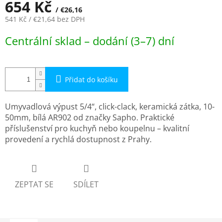
654 Kč
/ €26,16
541 Kč
/ €21,64
bez DPH
Měrná
Centrální sklad – dodání (3–7) dní
cena:
Přidat do košíku
Umyvadlová výpust 5/4“, click-clack, keramická zátka, 10-
50mm, bílá AR902 od značky Sapho. Praktické
příslušenství pro kuchyň nebo koupelnu – kvalitní
provedení a rychlá dostupnost z Prahy.
ZEPTAT SE
SDÍLET