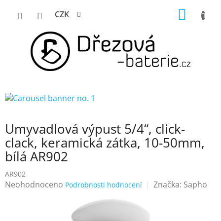
Přejít
NÁKUP
CZK
na
KOŠÍK
obsah
Umyvadlová výpust 5/4“, click-
clack, keramická zátka, 10-50mm,
bílá AR902
AR902
Průměrné
Neohodnoceno
Značka:
Sapho
Podrobnosti hodnocení
hodnocení
produktu
je