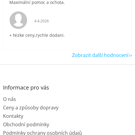
Maximální pomoc a ochota.
Hodnocení obchodu je 5 z 5 hvězdiček.
4.4.2026
+ Nizke ceny,rychle dodani.
Zobrazit další hodnocení
Z
á
p
a
Informace pro vás
t
O nás
í
Ceny a způsoby dopravy
Kontakty
Obchodní podmínky
Podmínky ochrany osobních údajů