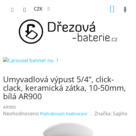
Přejít
NÁKUP
CZK
na
KOŠÍK
obsah
Umyvadlová výpust 5/4“, click-
clack, keramická zátka, 10-50mm,
bílá AR900
AR900
Průměrné
Neohodnoceno
Značka:
Sapho
Podrobnosti hodnocení
hodnocení
produktu
je