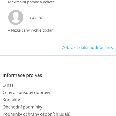
Maximální pomoc a ochota.
Hodnocení obchodu je 5 z 5 hvězdiček.
4.4.2026
+ Nizke ceny,rychle dodani.
Zobrazit další hodnocení
Z
á
p
a
Informace pro vás
t
O nás
í
Ceny a způsoby dopravy
Kontakty
Obchodní podmínky
Podmínky ochrany osobních údajů