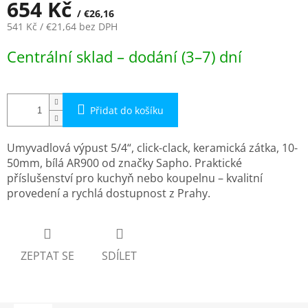
654 Kč
/ €26,16
541 Kč
/ €21,64
bez DPH
Měrná
Centrální sklad – dodání (3–7) dní
cena:
Přidat do košíku
Umyvadlová výpust 5/4“, click-clack, keramická zátka, 10-
50mm, bílá AR900 od značky Sapho. Praktické
příslušenství pro kuchyň nebo koupelnu – kvalitní
provedení a rychlá dostupnost z Prahy.
ZEPTAT SE
SDÍLET