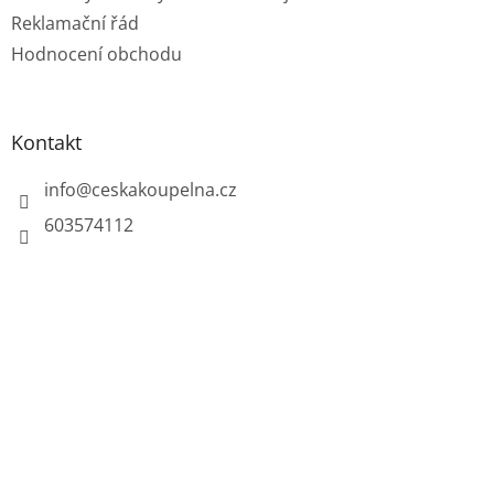
Reklamační řád
Hodnocení obchodu
Kontakt
info
@
ceskakoupelna.cz
603574112