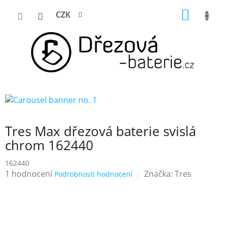
Přejít
NÁKUP
CZK
na
KOŠÍK
obsah
Tres Max dřezová baterie svislá
chrom 162440
162440
Průměrné
1 hodnocení
Značka:
Tres
Podrobnosti hodnocení
hodnocení
produktu
je
5,0