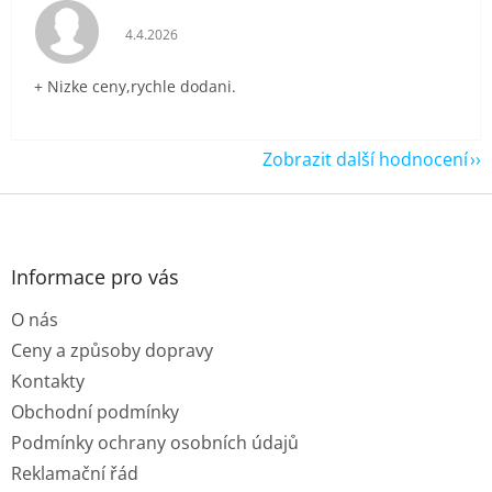
Hodnocení obchodu je 5 z 5 hvězdiček.
4.4.2026
+ Nizke ceny,rychle dodani.
Zobrazit další hodnocení
Z
á
p
a
Informace pro vás
t
O nás
í
Ceny a způsoby dopravy
Kontakty
Obchodní podmínky
Podmínky ochrany osobních údajů
Reklamační řád