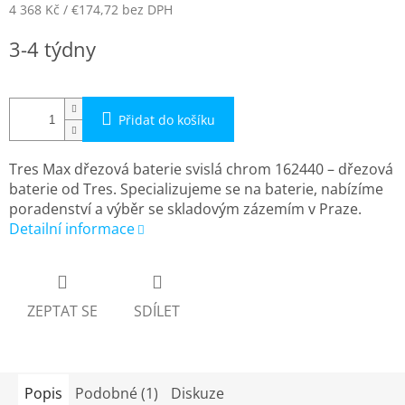
4 368 Kč
/ €174,72
bez DPH
Měrná
3-4 týdny
cena:
Přidat do košíku
Tres Max dřezová baterie svislá chrom 162440 – dřezová
baterie od Tres. Specializujeme se na baterie, nabízíme
poradenství a výběr se skladovým zázemím v Praze.
Detailní informace
ZEPTAT SE
SDÍLET
Popis
Podobné (1)
Diskuze