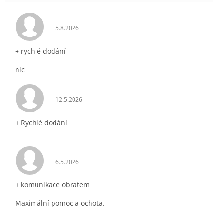
Hodnocení obchodu je 5 z 5 hvězdiček.
5.8.2026
+ rychlé dodání
nic
Hodnocení obchodu je 5 z 5 hvězdiček.
12.5.2026
+ Rychlé dodání
Hodnocení obchodu je 5 z 5 hvězdiček.
6.5.2026
+ komunikace obratem
Maximální pomoc a ochota.