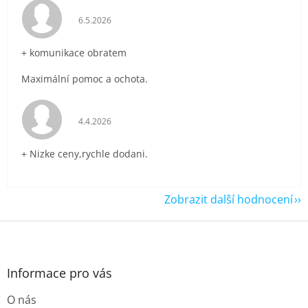
Hodnocení obchodu je 5 z 5 hvězdiček.
6.5.2026
+ komunikace obratem
Maximální pomoc a ochota.
Hodnocení obchodu je 5 z 5 hvězdiček.
4.4.2026
+ Nizke ceny,rychle dodani.
Zobrazit další hodnocení
Z
á
p
a
Informace pro vás
t
O nás
í