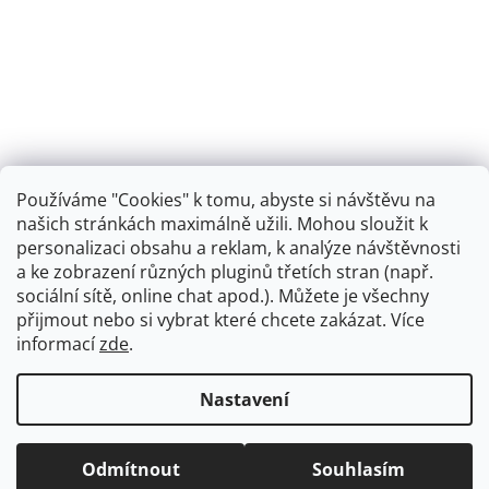
Používáme "Cookies" k tomu, abyste si návštěvu na
našich stránkách maximálně užili. Mohou sloužit k
personalizaci obsahu a reklam, k analýze návštěvnosti
Retro koupelna
a ke zobrazení různých pluginů třetích stran (např.
sociální sítě, online chat apod.). Můžete je všechny
přijmout nebo si vybrat které chcete zakázat. Více
informací
zde
.
Vytvořil Shoptet
+
plnenieshopu.cz
Nastavení
Copyright 2026
Dřezová-baterie.cz
. Všechna práva
Odmítnout
Souhlasím
vyhrazena.