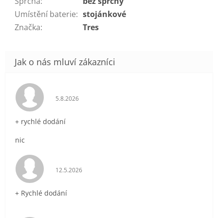
Sprcha
:
bez sprchy
Umístění baterie
:
stojánkové
Značka
:
Tres
Hodnocení obchodu je 5 z 5 hvězdiček.
5.8.2026
+ rychlé dodání
nic
Hodnocení obchodu je 5 z 5 hvězdiček.
12.5.2026
+ Rychlé dodání