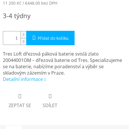
11 200 Kč
/ €448,00
bez DPH
Měrná
3-4 týdny
cena:
Přidat do košíku
Tres Loft dřezová páková baterie svislá zlato
20044001OM – dřezová baterie od Tres. Specializujeme
se na baterie, nabízíme poradenství a výběr se
skladovým zázemím v Praze.
Detailní informace
ZEPTAT SE
SDÍLET