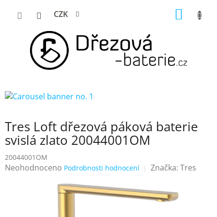
Přejít
NÁKUP
CZK
na
KOŠÍK
obsah
Tres Loft dřezová páková baterie
svislá zlato 20044001OM
20044001OM
Průměrné
Neohodnoceno
Značka:
Tres
Podrobnosti hodnocení
hodnocení
produktu
je
0,0