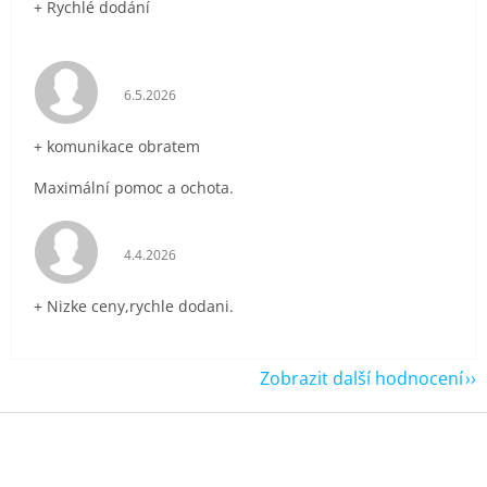
+ Rychlé dodání
Hodnocení obchodu je 5 z 5 hvězdiček.
6.5.2026
+ komunikace obratem
Maximální pomoc a ochota.
Hodnocení obchodu je 5 z 5 hvězdiček.
4.4.2026
+ Nizke ceny,rychle dodani.
Zobrazit další hodnocení
Z
á
p