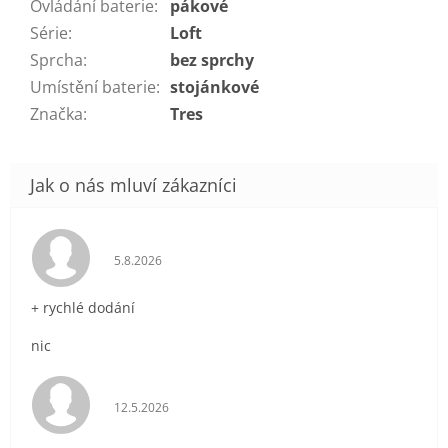
Ovládání baterie
:
pákové
Série
:
Loft
Sprcha
:
bez sprchy
Umístění baterie
:
stojánkové
Značka
:
Tres
Hodnocení obchodu je 5 z 5 hvězdiček.
5.8.2026
+ rychlé dodání
nic
Hodnocení obchodu je 5 z 5 hvězdiček.
12.5.2026