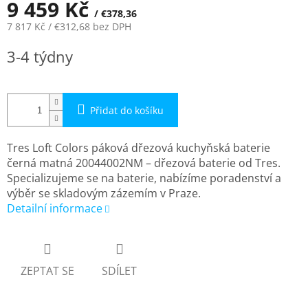
9 459 Kč
/ €378,36
7 817 Kč
/ €312,68
bez DPH
Měrná
3-4 týdny
cena:
Přidat do košíku
Tres Loft Colors páková dřezová kuchyňská baterie
černá matná 20044002NM – dřezová baterie od Tres.
Specializujeme se na baterie, nabízíme poradenství a
výběr se skladovým zázemím v Praze.
Detailní informace
ZEPTAT SE
SDÍLET