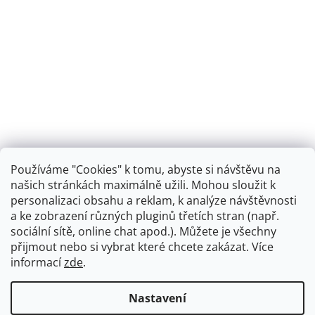
Používáme "Cookies" k tomu, abyste si návštěvu na
našich stránkách maximálně užili. Mohou sloužit k
personalizaci obsahu a reklam, k analýze návštěvnosti
Retro koupelna
a ke zobrazení různých pluginů třetích stran (např.
sociální sítě, online chat apod.). Můžete je všechny
přijmout nebo si vybrat které chcete zakázat. Více
informací
zde
.
Vytvořil Shoptet
+
plnenieshopu.cz
Nastavení