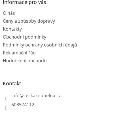
a
Informace pro vás
t
O nás
í
Ceny a způsoby dopravy
Kontakty
Obchodní podmínky
Podmínky ochrany osobních údajů
Reklamační řád
Hodnocení obchodu
Kontakt
info
@
ceskakoupelna.cz
603574112