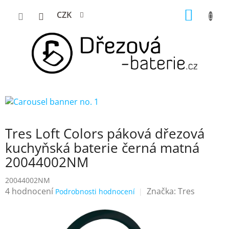
Přejít
NÁKUP
CZK
na
KOŠÍK
obsah
Tres Loft Colors páková dřezová
kuchyňská baterie černá matná
20044002NM
20044002NM
Průměrné
4 hodnocení
Značka:
Tres
Podrobnosti hodnocení
hodnocení
produktu
je