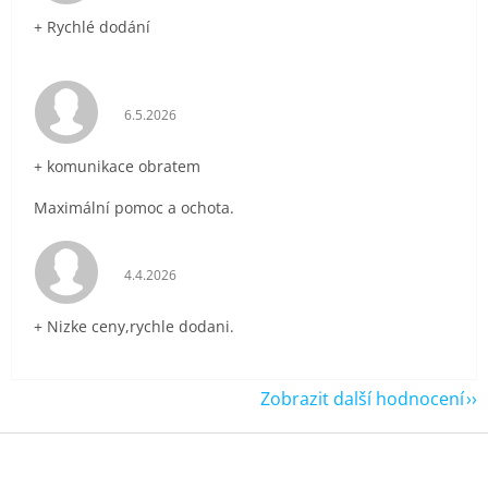
+ Rychlé dodání
Hodnocení obchodu je 5 z 5 hvězdiček.
6.5.2026
+ komunikace obratem
Maximální pomoc a ochota.
Hodnocení obchodu je 5 z 5 hvězdiček.
4.4.2026
+ Nizke ceny,rychle dodani.
Zobrazit další hodnocení
Z
á