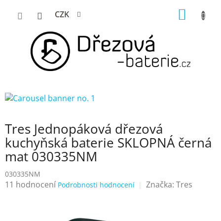
Přejít
NÁKUP
CZK
na
KOŠÍK
obsah
Tres Jednopáková dřezová
kuchyňská baterie SKLOPNÁ černá
mat 030335NM
030335NM
Průměrné
11 hodnocení
Značka:
Tres
Podrobnosti hodnocení
hodnocení
produktu
je