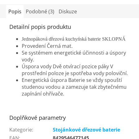
Popis
Podobné (3)
Diskuze
Detailní popis produktu
Jednopáková dřezová kuchyńská baterie SKLOPNÁ
Provedení Černá mat.
Se systémem energetické účinnosti a úspory
vody.
Úspora vody Dvě otvírací pozice páky V
prostřední poloze je spotřeba vody poloviční.
Energetická úspora Baterie se vždy spouští
studenou vodou a zamezuje tak zbytečnému
zapínání ohřívače.
Doplňkové parametry
Kategorie
:
Stojánkové dřezové baterie
EAN
:
8429546477145