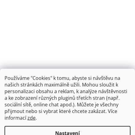
Používáme "Cookies" k tomu, abyste si návštěvu na
našich stránkách maximálně užili. Mohou sloužit k
personalizaci obsahu a reklam, k analýze návštěvnosti
Retro koupelna
a ke zobrazení různých pluginů třetích stran (např.
sociální sítě, online chat apod.). Můžete je všechny
přijmout nebo si vybrat které chcete zakázat. Více
informací
zde
.
Vytvořil Shoptet
+
plnenieshopu.cz
Nastavení