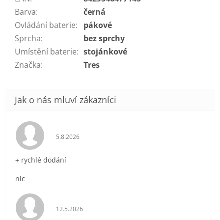
Barva
:
černá
Ovládání baterie
:
pákové
Sprcha
:
bez sprchy
Umístění baterie
:
stojánkové
Značka
:
Tres
Hodnocení obchodu je 5 z 5 hvězdiček.
5.8.2026
+ rychlé dodání
nic
Hodnocení obchodu je 5 z 5 hvězdiček.
12.5.2026