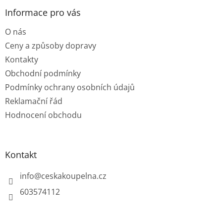
p
a
Informace pro vás
t
O nás
í
Ceny a způsoby dopravy
Kontakty
Obchodní podmínky
Podmínky ochrany osobních údajů
Reklamační řád
Hodnocení obchodu
Kontakt
info
@
ceskakoupelna.cz
603574112