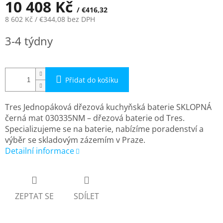
10 408 Kč
/ €416,32
8 602 Kč
/ €344,08
bez DPH
Měrná
3-4 týdny
cena:
Přidat do košíku
Tres Jednopáková dřezová kuchyňská baterie SKLOPNÁ
černá mat 030335NM – dřezová baterie od Tres.
Specializujeme se na baterie, nabízíme poradenství a
výběr se skladovým zázemím v Praze.
Detailní informace
ZEPTAT SE
SDÍLET