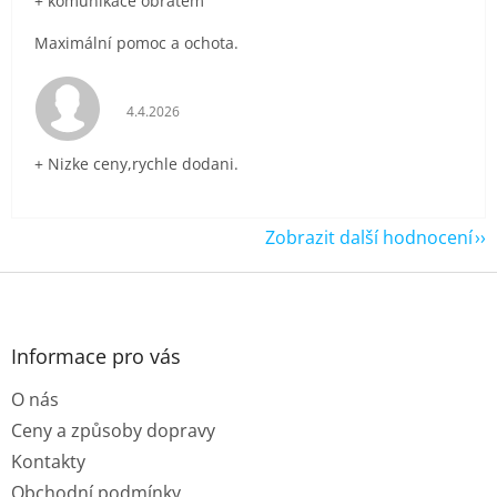
+ komunikace obratem
Maximální pomoc a ochota.
Hodnocení obchodu je 5 z 5 hvězdiček.
4.4.2026
+ Nizke ceny,rychle dodani.
Zobrazit další hodnocení
Z
á
p
a
Informace pro vás
t
O nás
í
Ceny a způsoby dopravy
Kontakty
Obchodní podmínky