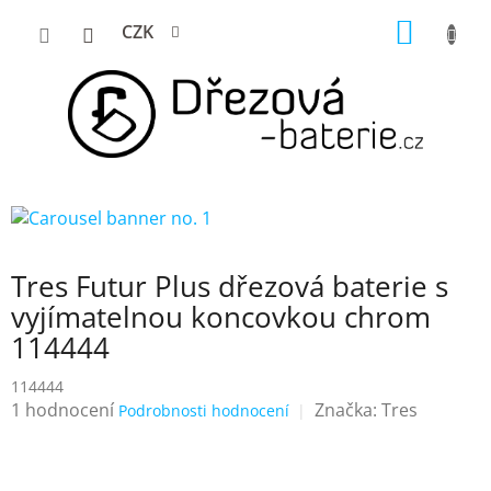
Přejít
NÁKUP
CZK
na
KOŠÍK
obsah
Tres Futur Plus dřezová baterie s
vyjímatelnou koncovkou chrom
114444
114444
Průměrné
1 hodnocení
Značka:
Tres
Podrobnosti hodnocení
hodnocení
produktu
je