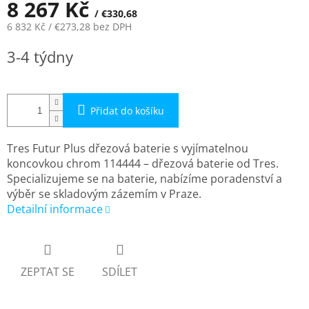
8 267 Kč
/ €330,68
6 832 Kč
/ €273,28
bez DPH
Měrná
3-4 týdny
cena:
Přidat do košíku
Tres Futur Plus dřezová baterie s vyjímatelnou
koncovkou chrom 114444 – dřezová baterie od Tres.
Specializujeme se na baterie, nabízíme poradenství a
výběr se skladovým zázemím v Praze.
Detailní informace
ZEPTAT SE
SDÍLET