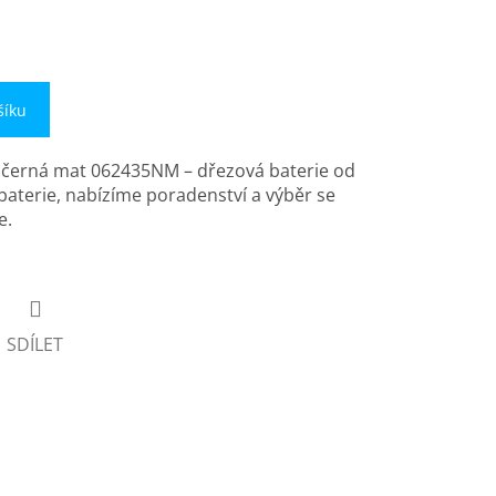
šíku
á černá mat 062435NM – dřezová baterie od
 baterie, nabízíme poradenství a výběr se
e.
SDÍLET