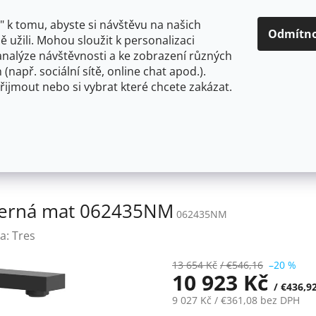
O NÁS
CENY A ZPŮSOBY DOPRAVY
KONTAKTY
OBCH
 k tomu, abyste si návštěvu na našich
Odmítn
 užili. Mohou sloužit k personalizaci
analýze návštěvnosti a ke zobrazení různých
HLEDAT
 (např. sociální sítě, online chat apod.).
řijmout nebo si vybrat které chcete zakázat.
OU
FLEXIBILNÍ
STOJÁNKOVÉ
PRO NÍZKOTLAKÉ OHŘ
 svislá černá mat 062435NM
á černá mat 062435NM
062435NM
a:
Tres
13 654 Kč
/ €546,16
–20 %
10 923 Kč
/ €436,9
9 027 Kč
/ €361,08
bez DPH