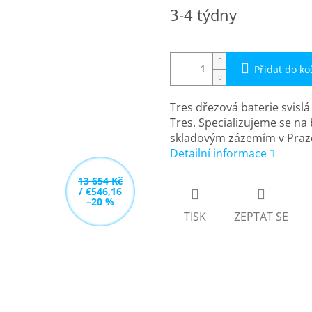
Měrná
3-4 týdny
cena:
Přidat do ko
Tres dřezová baterie svisl
Tres. Specializujeme se na
skladovým zázemím v Praz
Detailní informace
13 654 Kč
/ €546,16
–20 %
TISK
ZEPTAT SE