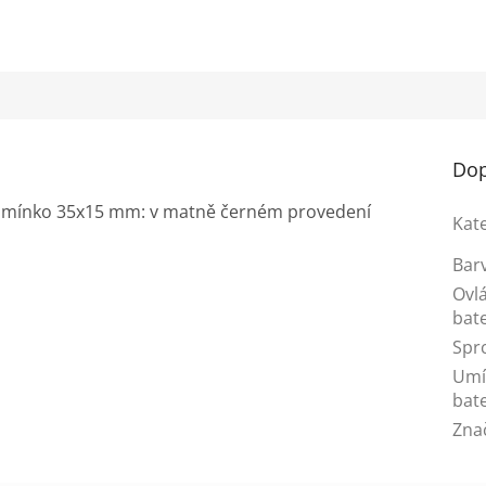
Dop
 ramínko 35x15 mm: v matně černém provedení
Kat
Bar
Ovl
bate
Spr
Umí
bate
Zna