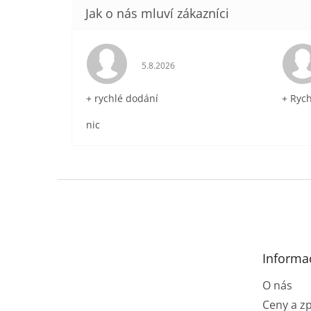
Hodnocení obchodu je 5 z 5 hvězdič
5.8.2026
+ rychlé dodání
+ Ryc
nic
Z
á
p
a
t
Informa
í
O nás
Ceny a z