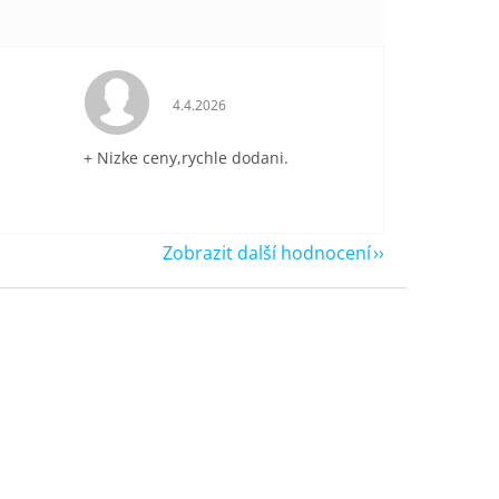
je 5 z 5 hvězdiček.
Hodnocení obchodu je 5 z 5 hvězdiček.
4.4.2026
+ Nizke ceny,rychle dodani.
Zobrazit další hodnocení