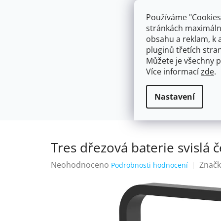
Přejít
603574112
info@ceskakoupelna.cz
na
Používáme "Cookies"
obsah
stránkách maximálně
obsahu a reklam, k 
pluginů třetích stran
Můžete je všechny p
Více informací
zde
.
AKCE
NÁSTĚNNÉ 150/100MM
SE SPRCH
Stojánkové
Tres dřezová baterie
Domů
Nastavení
Tres dřezová baterie svisl
Průměrné
Neohodnoceno
Značk
Podrobnosti hodnocení
hodnocení
produktu
je
0,0
z