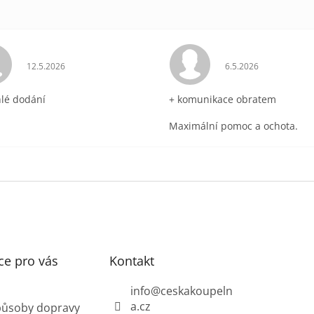
ek.
Hodnocení obchodu je 5 z 5 hvězdiček.
Hodnocení obchodu 
12.5.2026
6.5.2026
hlé dodání
+ komunikace obratem
Maximální pomoc a ochota.
ce pro vás
Kontakt
info
@
ceskakoupeln
a.cz
působy dopravy