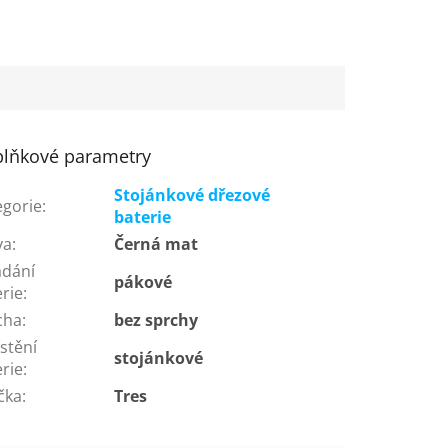
lňkové parametry
Stojánkové dřezové
egorie
:
baterie
va
:
Černá mat
ádání
pákové
rie
:
cha
:
bez sprchy
stění
stojánkové
rie
:
čka
:
Tres