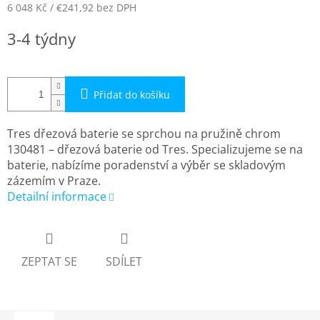
6 048 Kč
/ €241,92
bez DPH
Měrná
3-4 týdny
cena:
Přidat do košíku
Tres dřezová baterie se sprchou na pružině chrom
130481 – dřezová baterie od Tres. Specializujeme se na
baterie, nabízíme poradenství a výběr se skladovým
zázemím v Praze.
Detailní informace
ZEPTAT SE
SDÍLET