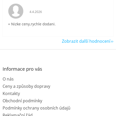
Hodnocení obchodu je 5 z 5 hvězdiček.
4.4.2026
+ Nizke ceny,rychle dodani.
Zobrazit další hodnocení
Z
á
p
a
Informace pro vás
t
O nás
í
Ceny a způsoby dopravy
Kontakty
Obchodní podmínky
Podmínky ochrany osobních údajů
Reklamační řád