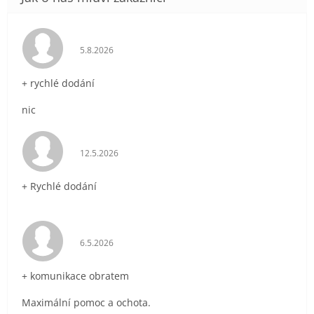
Hodnocení obchodu je 5 z 5 hvězdiček.
5.8.2026
+ rychlé dodání
nic
Hodnocení obchodu je 5 z 5 hvězdiček.
12.5.2026
+ Rychlé dodání
Hodnocení obchodu je 5 z 5 hvězdiček.
6.5.2026
+ komunikace obratem
Maximální pomoc a ochota.