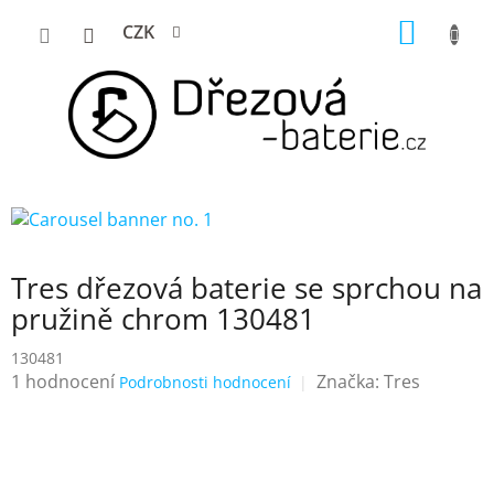
Přejít
NÁKUP
CZK
na
KOŠÍK
obsah
Tres dřezová baterie se sprchou na
pružině chrom 130481
130481
Průměrné
1 hodnocení
Značka:
Tres
Podrobnosti hodnocení
hodnocení
produktu
je
5,0