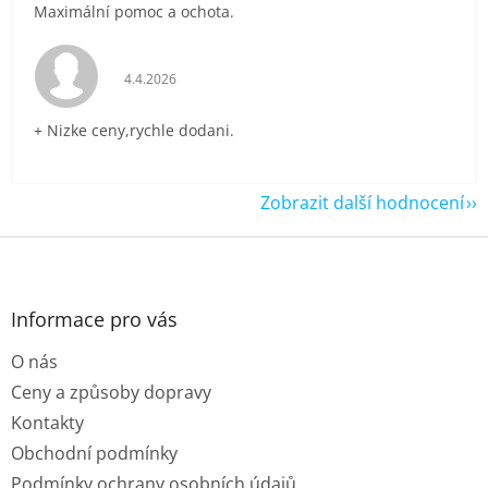
Maximální pomoc a ochota.
Hodnocení obchodu je 5 z 5 hvězdiček.
4.4.2026
+ Nizke ceny,rychle dodani.
Zobrazit další hodnocení
Z
á
p
a
Informace pro vás
t
O nás
í
Ceny a způsoby dopravy
Kontakty
Obchodní podmínky
Podmínky ochrany osobních údajů