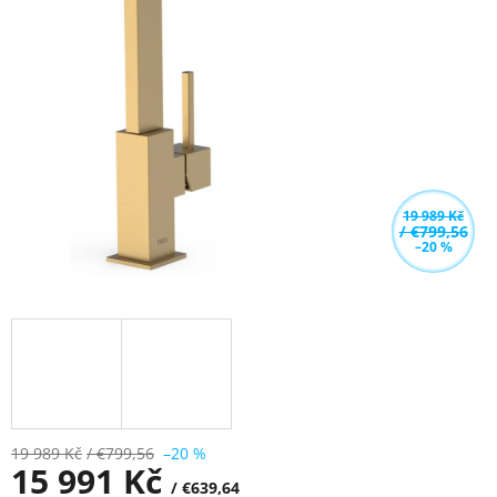
z
5
hvězdiček.
19 989 Kč
/ €799,56
–20 %
19 989 Kč
/ €799,56
–20 %
15 991 Kč
/ €639,64