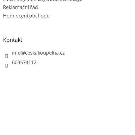
Reklamační řád
Hodnocení obchodu
Kontakt
info
@
ceskakoupelna.cz
603574112