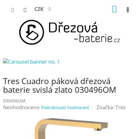
Přejít
NÁKUP
CZK
na
KOŠÍK
obsah
Tres Cuadro páková dřezová
baterie svislá zlato 030496OM
030496OM
Průměrné
Neohodnoceno
Značka:
Tres
Podrobnosti hodnocení
hodnocení
produktu
je
0,0