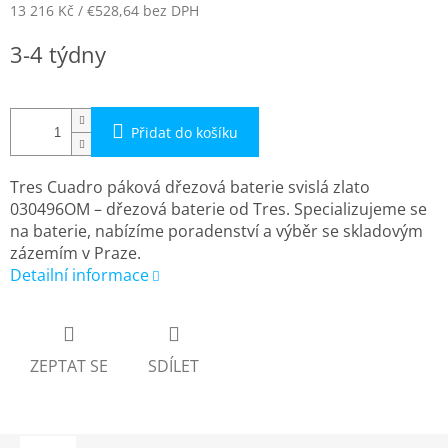
13 216 Kč
/ €528,64
bez DPH
Měrná
3-4 týdny
cena:
Přidat do košíku
Tres Cuadro páková dřezová baterie svislá zlato
030496OM – dřezová baterie od Tres. Specializujeme se
na baterie, nabízíme poradenství a výběr se skladovým
zázemím v Praze.
Detailní informace
ZEPTAT SE
SDÍLET