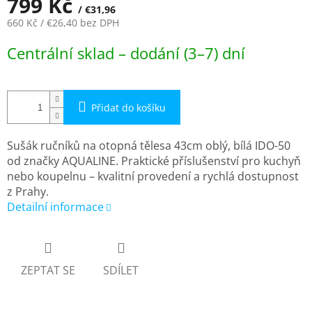
799 Kč
/ €31,96
660 Kč
/ €26,40
bez DPH
Měrná
Centrální sklad – dodání (3–7) dní
cena:
Přidat do košíku
Sušák ručníků na otopná tělesa 43cm oblý, bílá IDO-50
od značky AQUALINE. Praktické příslušenství pro kuchyň
nebo koupelnu – kvalitní provedení a rychlá dostupnost
z Prahy.
Detailní informace
ZEPTAT SE
SDÍLET