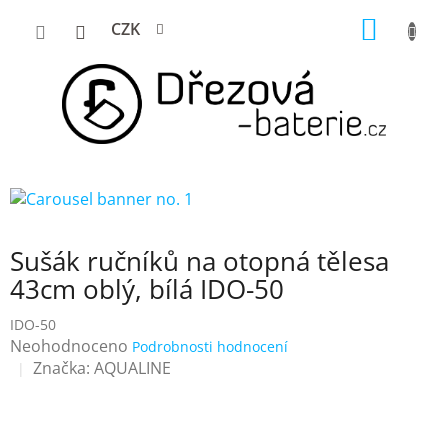
Přejít
NÁKUP
CZK
na
KOŠÍK
obsah
Sušák ručníků na otopná tělesa
43cm oblý, bílá IDO-50
IDO-50
Průměrné
Neohodnoceno
Podrobnosti hodnocení
hodnocení
Značka:
AQUALINE
produktu
je
0,0