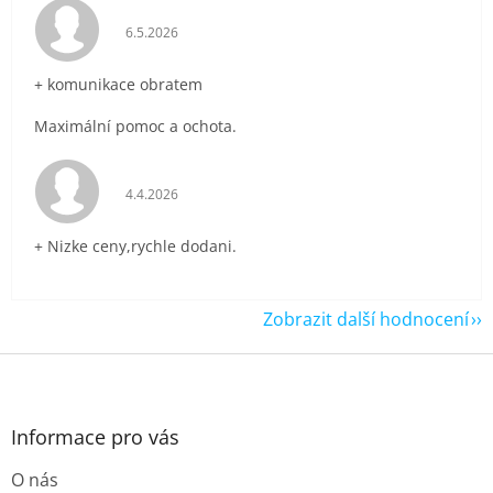
Hodnocení obchodu je 5 z 5 hvězdiček.
6.5.2026
+ komunikace obratem
Maximální pomoc a ochota.
Hodnocení obchodu je 5 z 5 hvězdiček.
4.4.2026
+ Nizke ceny,rychle dodani.
Zobrazit další hodnocení
Z
á
p
a
Informace pro vás
t
O nás
í