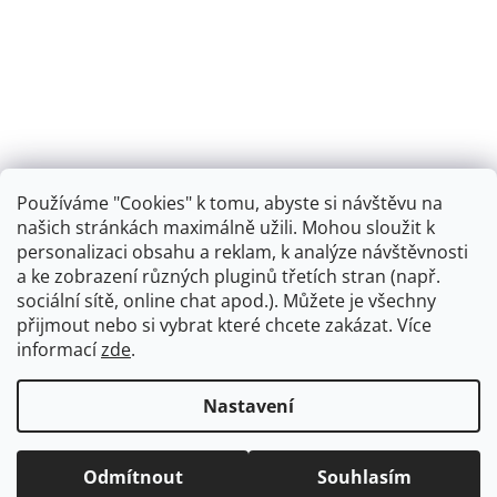
Používáme "Cookies" k tomu, abyste si návštěvu na
našich stránkách maximálně užili. Mohou sloužit k
personalizaci obsahu a reklam, k analýze návštěvnosti
Retro koupelna
a ke zobrazení různých pluginů třetích stran (např.
sociální sítě, online chat apod.). Můžete je všechny
přijmout nebo si vybrat které chcete zakázat. Více
informací
zde
.
Vytvořil Shoptet
+
plnenieshopu.cz
Nastavení
Copyright 2026
Dřezová-baterie.cz
. Všechna práva
Odmítnout
Souhlasím
vyhrazena.