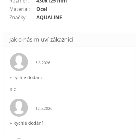
Rozměr
:
430x125 mm
Material
:
Ocel
Značky
:
AQUALINE
Hodnocení obchodu je 5 z 5 hvězdiček.
5.8.2026
+ rychlé dodání
nic
Hodnocení obchodu je 5 z 5 hvězdiček.
12.5.2026
+ Rychlé dodání