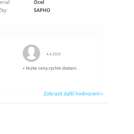
erial
:
Ocel
čky
:
SAPHO
je 5 z 5 hvězdiček.
Hodnocení obchodu je 5 z 5 hvězdiček.
4.4.2026
+ Nizke ceny,rychle dodani.
Zobrazit další hodnocení