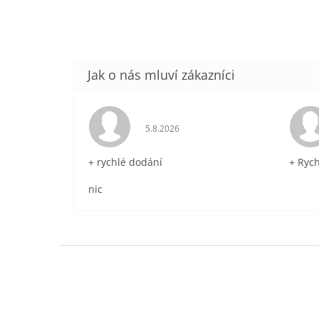
Hodnocení obchodu je 5 z 5 hvězdič
5.8.2026
+ rychlé dodání
+ Ryc
nic
Z
á
p
a
t