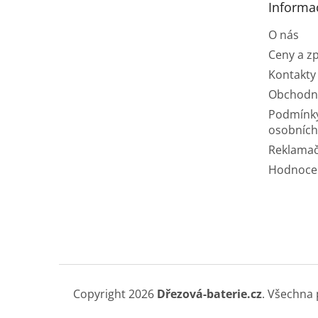
Informa
í
O nás
Ceny a z
Kontakty
Obchodn
Podmínk
osobních
Reklamač
Hodnoce
Copyright 2026
Dřezová-baterie.cz
. Všechna 