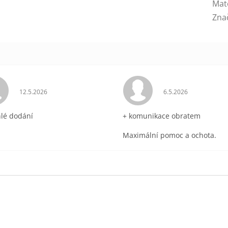
Mat
Zna
ek.
Hodnocení obchodu je 5 z 5 hvězdiček.
Hodnocení obchodu 
12.5.2026
6.5.2026
hlé dodání
+ komunikace obratem
Maximální pomoc a ochota.