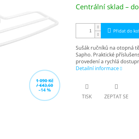
Měrná
Centrální sklad – do
cena:
Přidat do ko
Sušák ručníků na otopná t
Sapho. Praktické příslušen
provedení a rychlá dostupn
Detailní informace
1 090 Kč
/ €43,60
–14 %
TISK
ZEPTAT SE