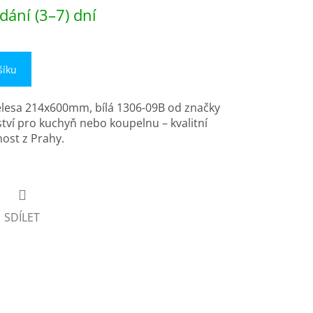
dání (3–7) dní
šíku
ělesa 214x600mm, bílá 1306-09B od značky
ství pro kuchyň nebo koupelnu – kvalitní
ost z Prahy.
SDÍLET