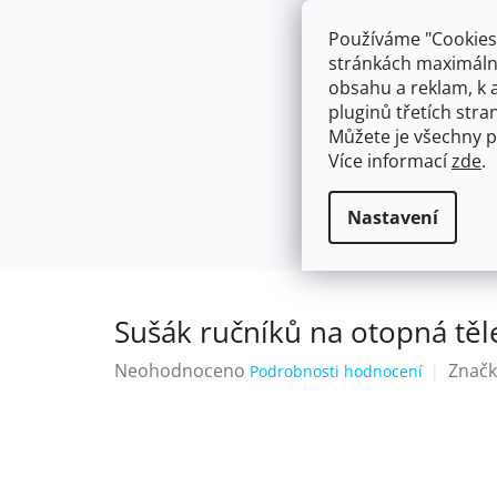
Přejít
603574112
info@ceskakoupelna.cz
na
Používáme "Cookies"
obsah
stránkách maximálně
obsahu a reklam, k 
pluginů třetích stran
Můžete je všechny p
Více informací
zde
.
AKCE
NÁSTĚNNÉ 150/100MM
SE SPRCH
Držáky na Ručníky a Utěrky
Sušák
Domů
Nastavení
Sušák ručníků na otopná tě
Průměrné
Neohodnoceno
Značk
Podrobnosti hodnocení
hodnocení
produktu
je
0,0
z