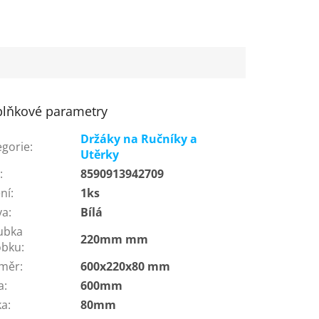
lňkové parametry
Držáky na Ručníky a
egorie
:
Utěrky
N
:
8590913942709
ní
:
1ks
va
:
Bílá
ubka
220mm mm
obku
:
měr
:
600x220x80 mm
a
:
600mm
ka
:
80mm