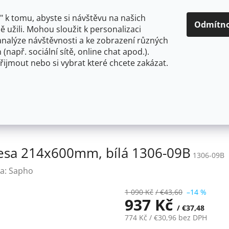
O NÁS
CENY A ZPŮSOBY DOPRAVY
KONTAKTY
OBCH
 k tomu, abyste si návštěvu na našich
Odmítn
 užili. Mohou sloužit k personalizaci
analýze návštěvnosti a ke zobrazení různých
HLEDAT
 (např. sociální sítě, online chat apod.).
řijmout nebo si vybrat které chcete zakázat.
OU
FLEXIBILNÍ
STOJÁNKOVÉ
PRO NÍZKOTLAKÉ OHŘ
 ručníků na otopná tělesa 214x600mm, bílá 1306-09B
lesa 214x600mm, bílá 1306-09B
1306-09B
a:
Sapho
1 090 Kč
/ €43,60
–14 %
937 Kč
/ €37,48
774 Kč
/ €30,96
bez DPH