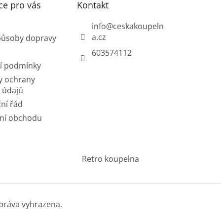
ce pro vás
Kontakt
info
@
ceskakoupeln
a.cz
působy dopravy
603574112
í podmínky
y ochrany
 údajů
ní řád
ní obchodu
Retro koupelna
práva vyhrazena.