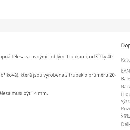
Dop
opná tělesa s rovnými i oblými trubkami, od šířky 40
Kat
EA
ebříková), která jsou vyrobena z trubek o průměru 20-
Bale
Bar
tělesa musí být 14 mm.
Hlo
výr
Roz
Šířk
Dél